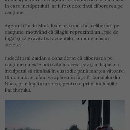
în care inculpatului i-ar fi fost acordată eliberarea pe
cauțiune.
Agentul Garda Mark Ryan s-a opus însă eliberării pe
cauțiune, motivând că Silaghi reprezintă un „risc de
fugă” și că gravitatea acuzațiilor impune măsuri
stricte.
Judecătorul Zaidan a considerat că eliberarea pe
cauțiune nu este potrivită în acest caz și a dispus ca
inculpatul să rămână în custodie până marțea viitoare,
19 noiembrie, când va apărea în fața Tribunalului din
Naas, prin legătură video, pentru a primi indicațiile
Parchetului.