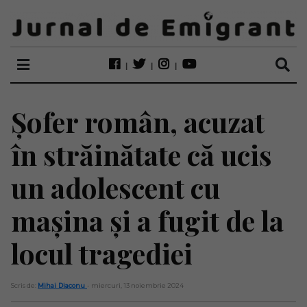
Șofer român, acuzat
în străinătate că ucis
un adolescent cu
mașina și a fugit de la
locul tragediei
Scris de:
Mihai Diaconu
- miercuri, 13 noiembrie 2024