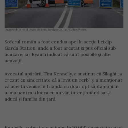
Imagine de la locul tragediei. Foto: Stephen Collins/Collins Photos.
Șoferul român a fost condus apoi la secția Leixlip
Garda Station, unde a fost arestat și pus oficial sub
acuzare, iar Ryan a indicat că sunt posibile și alte
acuzații.
Avocatul apărării, Tim Kennelly, a susținut că Silaghi „a
crezut cu sinceritate că a lovit un cerb” și a menționat
că acesta venise în Irlanda cu doar opt săptămâni în
urmă pentru a lucra cu un văr, intenționând să-și
aducă și familia din țară.
Kennelly a oferit o cauțiune de 10.000 de euro în cazul