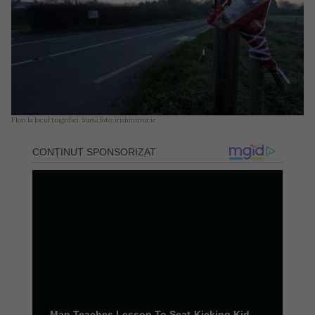
Flori la locul tragediei. Sursă foto: irishmirror.ie