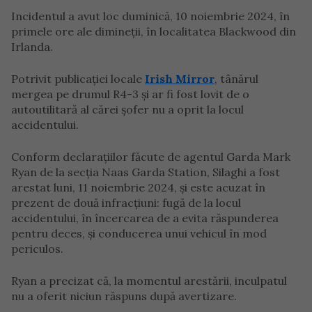
Incidentul a avut loc duminică, 10 noiembrie 2024, în
primele ore ale dimineții, în localitatea Blackwood din
Irlanda.
Potrivit publicației locale
Irish Mirror
, tânărul
mergea pe drumul R4-3 și ar fi fost lovit de o
autoutilitară al cărei șofer nu a oprit la locul
accidentului.
Conform declarațiilor făcute de agentul Garda Mark
Ryan de la secția Naas Garda Station, Silaghi a fost
arestat luni, 11 noiembrie 2024, și este acuzat în
prezent de două infracțiuni: fugă de la locul
accidentului, în încercarea de a evita răspunderea
pentru deces, și conducerea unui vehicul în mod
periculos.
Ryan a precizat că, la momentul arestării, inculpatul
nu a oferit niciun răspuns după avertizare.