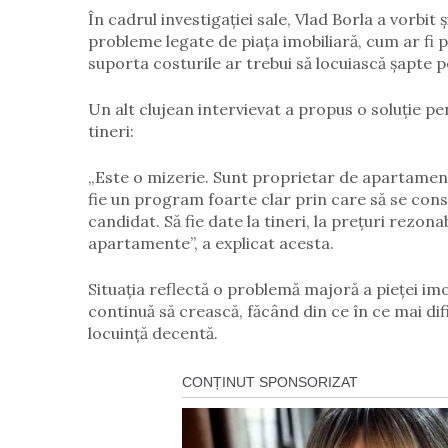
În cadrul investigației sale, Vlad Borla a vorbit ș
probleme legate de piața imobiliară, cum ar fi p
suporta costurile ar trebui să locuiască șapte
Un alt clujean intervievat a propus o soluție pe
tineri:
„Este o mizerie. Sunt proprietar de apartament, 
fie un program foarte clar prin care să se cons
candidat. Să fie date la tineri, la prețuri rezonab
apartamente”, a explicat acesta.
Situația reflectă o problemă majoră a pieței imob
continuă să crească, făcând din ce în ce mai dific
locuință decentă.