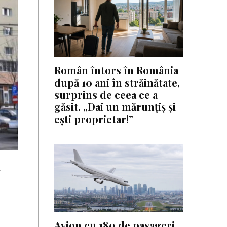
Român întors în România
după 10 ani în străinătate,
surprins de ceea ce a
găsit. „Dai un mărunțiș și
ești proprietar!”
a
Avion cu 180 de pasageri