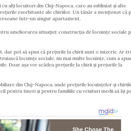
i cu alți locuitori din Cluj-Napoca, care au subliniat și alte
rețurile exorbitante ale chiriilor. Un tânăr a menționat că 
 persoane într-un singur apartament.
ntru ameliorarea situației: construcția de locuințe sociale 
dar pot să spun că prețurile la chirii sunt o mizerie. Ar tr
truiască locuințe sociale, nu mai multe locuințe, cum a spu
ile. Doar așa vor scădea prețurile la chirii și prețurile la
iliare din Cluj-Napoca, unde prețurile locuințelor și chiriil
il pentru tineri și pentru familiile cu venituri medii să își 