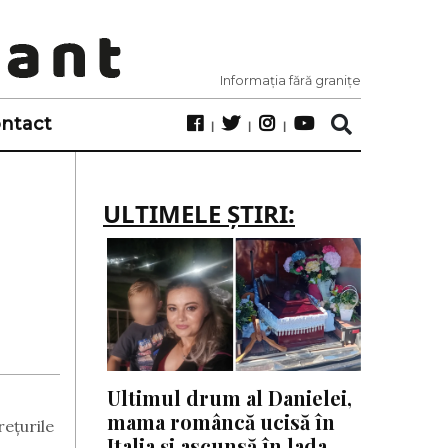
Informația fără granițe
ntact
ULTIMELE ȘTIRI:
Ultimul drum al Danielei,
mama româncă ucisă în
rețurile
Italia și ascunsă în lada