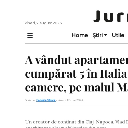
vineri, 7 august 2026
Home
Știri
Utile
A vândut apartamen
cumpărat 5 în Itali
camere, pe malul M
Scris de:
Daniela Stoica
- vineri, 17 mai 2024
Un creator de conținut din Cluj-Napoca, Vlad Bor