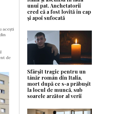
unui pat. Anchetatorii
cred că a fost lovită în cap
și apoi sufocată
u acești
din
l
ent de
Sfârșit tragic pentru un
tânăr român din Italia,
mort după ce s-a prăbușit
la locul de muncă, sub
soarele arzător al verii