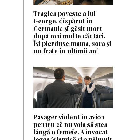
Tragica poveste a lui
George, dispărut în
Germania și găsit mort
după mai multe căutări.
Își pierduse mama, sora și
un frate în ultimii ani
Pasager violent în avion
pentru că nu voia să stea
lângă o femeie. A invocat
legea islamică și a pălmuit