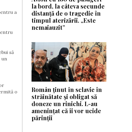
la bord, la câteva secunde
pentru a
distanță de o tragedie în
timpul aterizării. „Este
nemaiauzit”
pentru
ebui să
s un
or
Român ținut în sclavie în
permită o
străinătate și obligat să
doneze un rinichi. L-au
amenințat că îi vor ucide
părinții