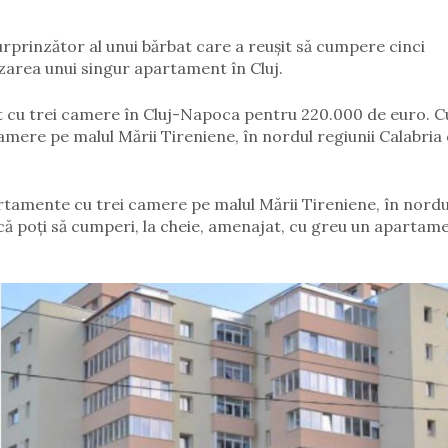
surprinzător al unui bărbat care a reușit să cumpere cinci
zarea unui singur apartament în Cluj.
t cu trei camere în Cluj-Napoca pentru 220.000 de euro. C
amere pe malul Mării Tireniene, în nordul regiunii Calabria 
tamente cu trei camere pe malul Mării Tireniene, în nordu
d că poți să cumperi, la cheie, amenajat, cu greu un apartam