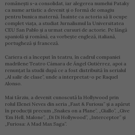
românești s-a consolidat, iar alegerea numelui Pataky
ca nume artistic a devenit și o formă de omagiu
pentru bunica maternă. Înainte ca actoria să îi ocupe
complet viața, a studiat Jurnalismul la Universitatea
CEU San Pablo și a urmat cursuri de actorie. Pe lângă
spaniolă și română, ea vorbește engleză, italiană,
portugheză și franceză.
Cariera ei a început în teatru, în cadrul companiei
madrilene Teatro Cámara de Ángel Gutiérrez, apoi a
renunțat la studii după ce a fost distribuită în serialul
„Al salir de clase”, unde a interpretat-o pe Raquel
Alonso.
Mai târziu, a devenit cunoscută la Hollywood prin
rolul Elenei Neves din seria „Fast & Furious” și a apărut
în producții precum „Snakes on a Plane”, „Giallo”, „Give
‘Em Hell, Malone”, „Di Di Hollywood”, „Interceptor” și
„Furiosa: A Mad Max Saga”.