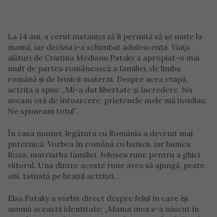
La 14 ani, a cerut instanței să îi permită să se mute la
mamă, iar decizia i-a schimbat adolescența. Viața
alături de Cristina Medianu Pataky a apropiat-o mai
mult de partea românească a familiei, de limba
română și de bunicii materni. Despre acea etapă,
actrița a spus: „Mi-a dat libertate și încredere. Nu
aveam oră de întoarcere; prietenele mele mă invidiau.
Ne spuneam totul”.
În casa mamei, legătura cu România a devenit mai
puternică. Vorbea în română cu bunicii, iar bunica
Roza, matriarha familiei, folosea rune pentru a ghici
viitorul. Una dintre aceste rune avea să ajungă, peste
ani, tatuată pe brațul actriței.
Elsa Pataky a vorbit direct despre felul în care își
asumă această identitate: „Mama mea s-a născut în