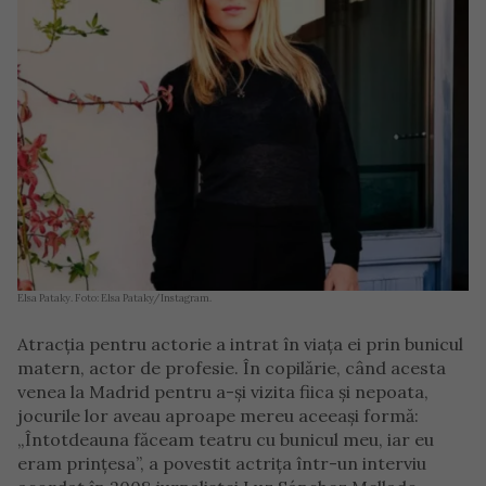
Elsa Pataky. Foto: Elsa Pataky/Instagram.
Atracția pentru actorie a intrat în viața ei prin bunicul
matern, actor de profesie. În copilărie, când acesta
venea la Madrid pentru a-și vizita fiica și nepoata,
jocurile lor aveau aproape mereu aceeași formă:
„Întotdeauna făceam teatru cu bunicul meu, iar eu
eram prințesa”, a povestit actrița într-un interviu