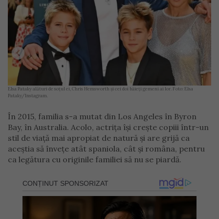
Elsa Pataky alături de soțul ei, Chris Hemsworth și cei doi băieți gemeni ai lor. Foto: Elsa
Pataky/Instagram.
În 2015, familia s-a mutat din Los Angeles în Byron
Bay, în Australia. Acolo, actrița își crește copiii într-un
stil de viață mai apropiat de natură și are grijă ca
aceștia să învețe atât spaniola, cât și româna, pentru
ca legătura cu originile familiei să nu se piardă.