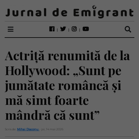
Actriță renumită de la
Hollywood: „Sunt pe
jumătate româncă și
mă simt foarte
mândră că sunt”
Scris de:
Mihai Diaconu
- joi, 14 mai 2026