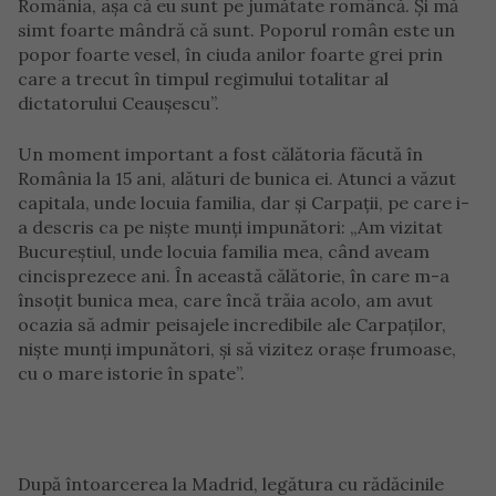
România, așa că eu sunt pe jumătate româncă. Și mă
simt foarte mândră că sunt. Poporul român este un
popor foarte vesel, în ciuda anilor foarte grei prin
care a trecut în timpul regimului totalitar al
dictatorului Ceaușescu”.
Un moment important a fost călătoria făcută în
România la 15 ani, alături de bunica ei. Atunci a văzut
capitala, unde locuia familia, dar și Carpații, pe care i-
a descris ca pe niște munți impunători: „Am vizitat
Bucureștiul, unde locuia familia mea, când aveam
cincisprezece ani. În această călătorie, în care m-a
însoțit bunica mea, care încă trăia acolo, am avut
ocazia să admir peisajele incredibile ale Carpaților,
niște munți impunători, și să vizitez orașe frumoase,
cu o mare istorie în spate”.
După întoarcerea la Madrid, legătura cu rădăcinile