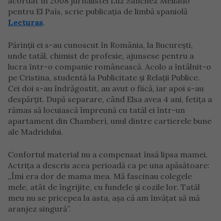
acordat în 2008 jurnalistei Luz Sánchez Mellado
pentru El País, scrie publicația de limbă spaniolă
Lecturas
.
Părinții ei s-au cunoscut în România, la București,
unde tatăl, chimist de profesie, ajunsese pentru a
lucra într-o companie românească. Acolo a întâlnit-o
pe Cristina, studentă la Publicitate și Relații Publice.
Cei doi s-au îndrăgostit, au avut o fiică, iar apoi s-au
despărțit. După separare, când Elsa avea 4 ani, fetița a
rămas să locuiască împreună cu tatăl ei într-un
apartament din Chamberí, unul dintre cartierele bune
ale Madridului.
Confortul material nu a compensat însă lipsa mamei.
Actrița a descris acea perioadă ca pe una apăsătoare:
„Îmi era dor de mama mea. Mă fascinau colegele
mele, atât de îngrijite, cu fundele și cozile lor. Tatăl
meu nu se pricepea la asta, așa că am învățat să mă
aranjez singură”.