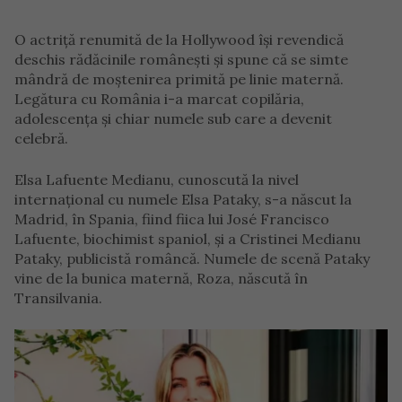
O actriță renumită de la Hollywood își revendică
deschis rădăcinile românești și spune că se simte
mândră de moștenirea primită pe linie maternă.
Legătura cu România i-a marcat copilăria,
adolescența și chiar numele sub care a devenit
celebră.
Elsa Lafuente Medianu, cunoscută la nivel
internațional cu numele Elsa Pataky, s-a născut la
Madrid, în Spania, fiind fiica lui José Francisco
Lafuente, biochimist spaniol, și a Cristinei Medianu
Pataky, publicistă româncă. Numele de scenă Pataky
vine de la bunica maternă, Roza, născută în
Transilvania.