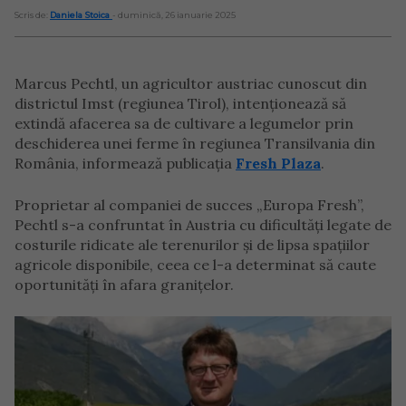
Scris de:
Daniela Stoica
- duminică, 26 ianuarie 2025
Marcus Pechtl, un agricultor austriac cunoscut din
districtul Imst (regiunea Tirol), intenționează să
extindă afacerea sa de cultivare a legumelor prin
deschiderea unei ferme în regiunea Transilvania din
România, informează publicația
Fresh Plaza
.
Proprietar al companiei de succes „Europa Fresh”,
Pechtl s-a confruntat în Austria cu dificultăți legate de
costurile ridicate ale terenurilor și de lipsa spațiilor
agricole disponibile, ceea ce l-a determinat să caute
oportunități în afara granițelor.