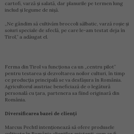
cartofi, varză și salată, dar planurile pe termen lung
includ și legume de nișă.
„Ne gândim să cultivăm broccoli sălbatic, varză roșie și
soiuri speciale de sfeclă, pe care le-am testat deja în
Tirol,” a adăugat el.
Ferma din Tirol va funcționa ca un „centru pilot”
pentru testarea și dezvoltarea noilor culturi, în timp
ce producția principală se va desfășura în România.
Agricultorul austriac beneficiază de o legătură
personală cu țara, partenera sa fiind originară din
România.
Diversificarea bazei de clienți
Marcus Pechtl intenționează să ofere produsele
cultivate în România clienților existenți, cum ar fi