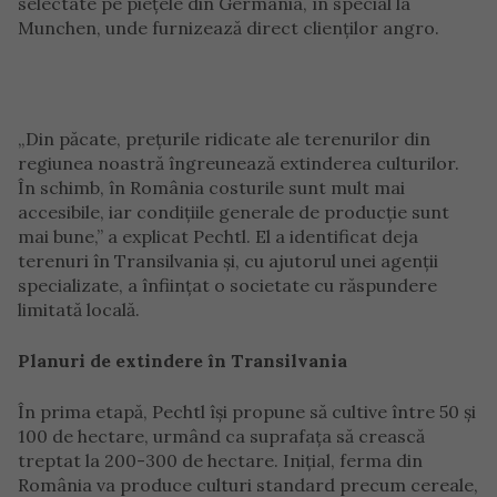
selectate pe piețele din Germania, în special la
Munchen, unde furnizează direct clienților angro.
„Din păcate, prețurile ridicate ale terenurilor din
regiunea noastră îngreunează extinderea culturilor.
În schimb, în România costurile sunt mult mai
accesibile, iar condițiile generale de producție sunt
mai bune,” a explicat Pechtl. El a identificat deja
terenuri în Transilvania și, cu ajutorul unei agenții
specializate, a înființat o societate cu răspundere
limitată locală.
Planuri de extindere în Transilvania
În prima etapă, Pechtl își propune să cultive între 50 și
100 de hectare, urmând ca suprafața să crească
treptat la 200-300 de hectare. Inițial, ferma din
România va produce culturi standard precum cereale,