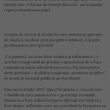
umană într-o formă de lumină discretă”, au transmis
reprezentanții asociației.
Aceștia au evocat și modul în care artista se apropia
de muzică, nu doar prin pregătire tehnică, ci și prin
profunzimea interpretării:
„Ca pianistă, avea nu doar tehnică și rafinament, ci
acel lucru imposibil de predat: capacitatea de a face
oamenii să simtă adevărul unei note. Nu interpreta
doar partituri – le dădea respirație, memorie și suflet”,
se arată în mesajul publicat pe Facebook.
Născută la 8 iulie 1962, Alina Pavalache a crescut într-
o familie în care muzica era o prezență esențială.
Mama sa a fost solistă la Opera din Iași, iar tatăl ei a
fost dirijor, influențe care au contribuit la formarea sa