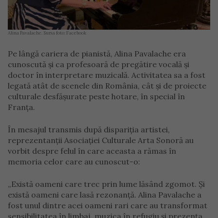
Alina Pavalache. Sursa foto: Facebook
Pe lângă cariera de pianistă, Alina Pavalache era
cunoscută și ca profesoară de pregătire vocală și
doctor în interpretare muzicală. Activitatea sa a fost
legată atât de scenele din România, cât și de proiecte
culturale desfășurate peste hotare, în special în
Franța.
În mesajul transmis după dispariția artistei,
reprezentanții Asociației Culturale Arta Sonoră au
vorbit despre felul în care aceasta a rămas în
memoria celor care au cunoscut-o:
„Există oameni care trec prin lume lăsând zgomot. Și
există oameni care lasă rezonanță. Alina Pavalache a
fost unul dintre acei oameni rari care au transformat
sensibilitatea în limbaj, muzica în refugiu și prezența