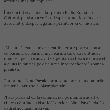
artistică încă din copilărie.
Într-un interviu acordat pentru Radio România
Cultural, pianista a vorbit despre atmosfera în care s-
a format și despre legătura părinților ei cu muzica:
„M-am născut și am crescut în aceste povești spuse
cu pasiune de părinții mei, părinți care au continuat
menirea pe care au avut-o, pentru că fiecare dintre ei
a ajuns la muzică pe căi un pic întortocheate”, spunea
pianista.
Tot atunci, Alina Pavalache a rememorat începuturile
drumului artistic al părinților săi:
„Tata plecând de la seminar, iar pe mama a auzit-o
cineva cântând la biserică”, declara Alina Pavalache în
cadrul aceluiași interviu.