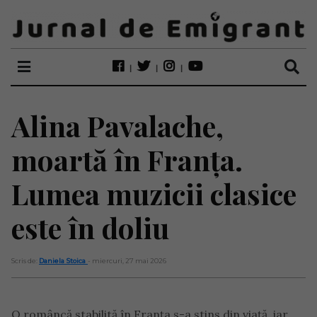
Alina Pavalache,
moartă în Franța.
Lumea muzicii clasice
este în doliu
Scris de:
Daniela Stoica
- miercuri, 27 mai 2026
O româncă stabilită în Franța s-a stins din viață, iar