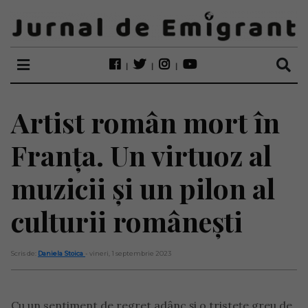
Artist român mort în
Franța. Un virtuoz al
muzicii și un pilon al
culturii românești
Scris de:
Daniela Stoica
- vineri, 1 septembrie 2023
Cu un sentiment de regret adânc și o tristețe greu de