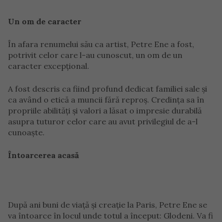
Un om de caracter
În afara renumelui său ca artist, Petre Ene a fost,
potrivit celor care l-au cunoscut, un om de un
caracter excepțional.
A fost descris ca fiind profund dedicat familiei sale și
ca având o etică a muncii fără reproș. Credința sa în
propriile abilități și valori a lăsat o impresie durabilă
asupra tuturor celor care au avut privilegiul de a-l
cunoaște.
Întoarcerea acasă
După ani buni de viață și creație la Paris, Petre Ene se
va întoarce în locul unde totul a început: Glodeni. Va fi