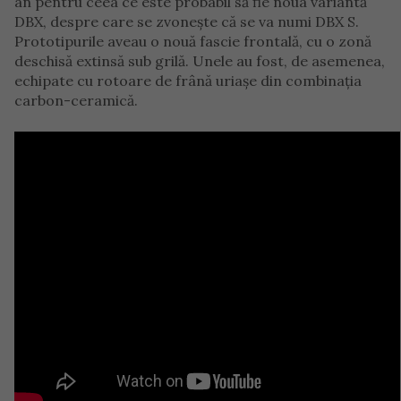
an pentru ceea ce este probabil să fie noua variantă
DBX, despre care se zvonește că se va numi DBX S.
Prototipurile aveau o nouă fascie frontală, cu o zonă
deschisă extinsă sub grilă. Unele au fost, de asemenea,
echipate cu rotoare de frână uriașe din combinația
carbon-ceramică.