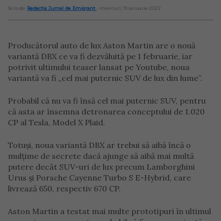
Scris de:
Redacția Jurnal de Emigrant
- miercuri, 19 ianuarie 2022
Producătorul auto de lux Aston Martin are o nouă
variantă DBX ce va fi dezvăluită pe 1 februarie, iar
potrivit ultimului teaser lansat pe Youtube, noua
variantă va fi „cel mai puternic SUV de lux din lume”.
Probabil că nu va fi însă cel mai puternic SUV, pentru
că asta ar însemna detronarea conceptului de 1.020
CP al Tesla, Model X Plaid.
Totuși, noua variantă DBX ar trebui să aibă încă o
mulțime de secrete dacă ajunge să aibă mai multă
putere decât SUV-uri de lux precum Lamborghini
Urus și Porsche Cayenne Turbo S E-Hybrid, care
livrează 650, respectiv 670 CP.
Aston Martin a testat mai multe prototipuri în ultimul