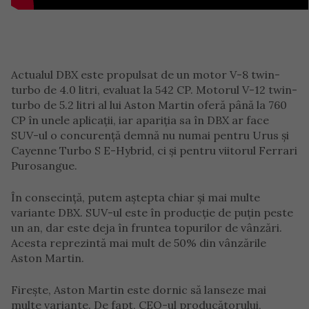
Actualul DBX este propulsat de un motor V-8 twin-
turbo de 4.0 litri, evaluat la 542 CP. Motorul V-12 twin-
turbo de 5.2 litri al lui Aston Martin oferă până la 760
CP în unele aplicații, iar apariția sa în DBX ar face
SUV-ul o concurență demnă nu numai pentru Urus și
Cayenne Turbo S E-Hybrid, ci și pentru viitorul Ferrari
Purosangue.
În consecință, putem aștepta chiar și mai multe
variante DBX. SUV-ul este în producție de puțin peste
un an, dar este deja în fruntea topurilor de vânzări.
Acesta reprezintă mai mult de 50% din vânzările
Aston Martin.
Firește, Aston Martin este dornic să lanseze mai
multe variante. De fapt, CEO-ul producătorului,