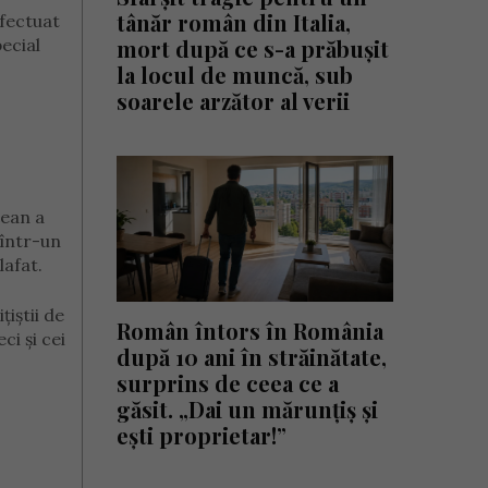
tânăr român din Italia,
efectuat
ecial
mort după ce s-a prăbușit
la locul de muncă, sub
soarele arzător al verii
ţean a
 într-un
lafat.
iştii de
Român întors în România
i şi cei
după 10 ani în străinătate,
surprins de ceea ce a
găsit. „Dai un mărunțiș și
ești proprietar!”