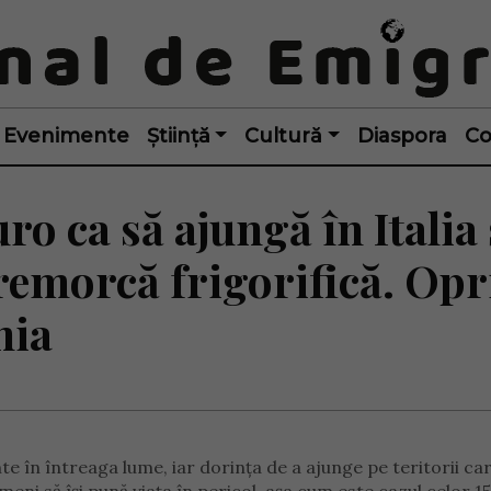
Evenimente
Știință
Cultură
Diaspora
Co
ro ca să ajungă în Italia 
remorcă frigorifică. Opr
nia
e în întreaga lume, iar dorința de a ajunge pe teritorii car