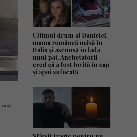
Ultimul drum al Danielei,
mama româncă ucisă în
Italia și ascunsă în lada
unui pat. Anchetatorii
cred că a fost lovită în cap
și apoi sufocată
n mai
Sfârșit tragic pentru un