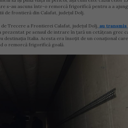
eni să își pună viața în pericol, așa cum este cazul celor 15
 care s-au ascuns într-o remorcă frigorifică pentru a a ajung
tii de frontieră din Calafat, județul Dolj.
 de Trecere a Frontierei Calafat, judeţul Dolj,
au transmis 
s-a prezentat pe sensul de intrare în ţară un cetăţean grec c
 destinaţia Italia. Acesta era însoţit de un conaţional car
d o remorcă frigorifică goală.