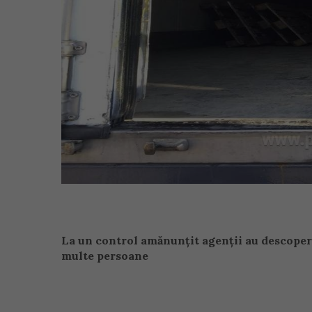
La un control amănunțit agenții au descoperi
multe persoane