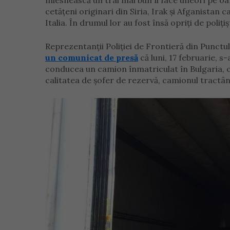
înlesnească un trai mai bun îi face uneori pe oam
cetățeni originari din Siria, Irak şi Afganistan
Italia. În drumul lor au fost însă opriți de polițiș
Reprezentanții Poliţiei de Frontieră din Punctul
un comunicat de presă
că luni, 17 februarie, 
conducea un camion înmatriculat în Bulgaria, cu
calitatea de şofer de rezervă, camionul tractân