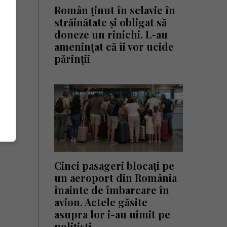
Român ținut în sclavie în
străinătate și obligat să
doneze un rinichi. L-au
amenințat că îi vor ucide
părinții
Cinci pasageri blocați pe
un aeroport din România
înainte de îmbarcare în
avion. Actele găsite
asupra lor i-au uimit pe
polițiști