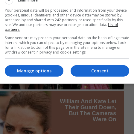
Learn more
Your personal data will be processed and information from your device
(cookies, unique identifiers, and other device data) may be stored by,
accessed by and shared with 242 partners, or used specifically by this
site. We and our partners may use precise geolocation data.
List of
partners.
Some vendors may process your personal data on the basis of legitimate
interest, which you can object to by managing your options below. Look
for a link at the bottom of this page or in the site menu to manage or
withdraw consent in privacy and cookie settings.
Manage options
Consent