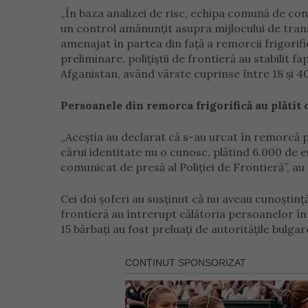
„În baza analizei de risc, echipa comună de cont
un control amănunţit asupra mijlocului de tran
amenajat în partea din faţă a remorcii frigorif
preliminare, poliţiştii de frontieră au stabilit fa
Afganistan, având vârste cuprinse între 18 şi 40 
Persoanele din remorca frigorifică au plătit 
„Aceştia au declarat că s-au urcat în remorcă pe 
cărui identitate nu o cunosc, plătind 6.000 de eu
comunicat de presă al Poliţiei de Frontieră”, au
Cei doi şoferi au susţinut că nu aveau cunoştin
frontieră au întrerupt călătoria persoanelor în
15 bărbaţi au fost preluaţi de autorităţile bulga