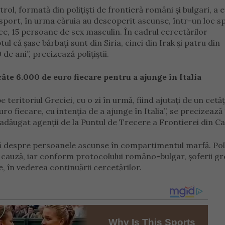
rol, formată din poliţişti de frontieră români şi bulgari, a 
sport, în urma căruia au descoperit ascunse, într-un loc sp
ice, 15 persoane de sex masculin. În cadrul cercetărilor
ptul că şase bărbaţi sunt din Siria, cinci din Irak şi patru din
de ani”, precizează polițiștii.
câte 6.000 de euro fiecare pentru a ajunge în Italia
teritoriul Greciei, cu o zi în urmă, fiind ajutaţi de un cetă
ro fiecare, cu intenţia de a ajunge în Italia”, se precizează
 adăugat agenții de la Puntul de Trecere a Frontierei din Ca
ţă despre persoanele ascunse în compartimentul marfă. Poliţ
 cauză, iar conform protocolului româno-bulgar, şoferii grec
re, în vederea continuării cercetărilor.