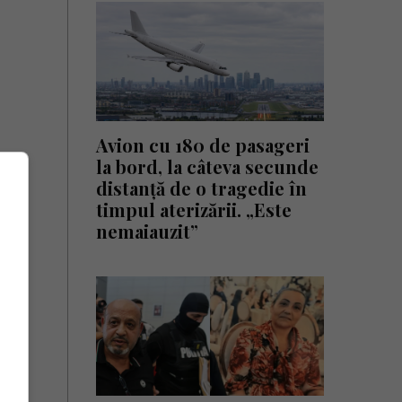
Avion cu 180 de pasageri
la bord, la câteva secunde
distanță de o tragedie în
timpul aterizării. „Este
nemaiauzit”