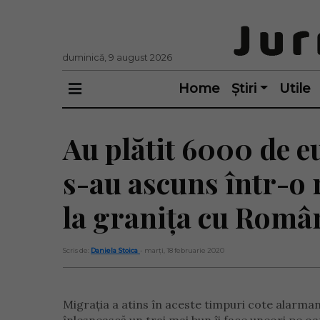
duminică, 9 august 2026
Home
Știri
Utile
Au plătit 6000 de eu
s-au ascuns într-o 
la granița cu Româ
Scris de:
Daniela Stoica
- marți, 18 februarie 2020
Migrația a atins în aceste timpuri cote alarmant