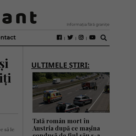
Informația fără granițe
ntact
și
ULTIMELE ȘTIRI:
iți
Tată român mort în
Austria după ce mașina
e să le
condusă de fiul său s-a