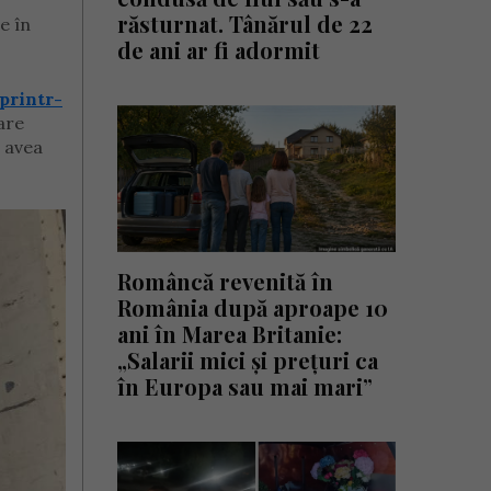
răsturnat. Tânărul de 22
e în
de ani ar fi adormit
printr-
are
e avea
Româncă revenită în
România după aproape 10
ani în Marea Britanie:
„Salarii mici și prețuri ca
în Europa sau mai mari”