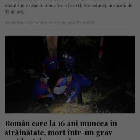
stabilit în orașul britanic York (North Yorkshire), în vârstă de
32 de ani,…
Scris de Redacția Jurnal de Emigrant
- sâmbătă, 27 mai 2023
Român care la 16 ani muncea în 
străinătate, mort într-un grav 