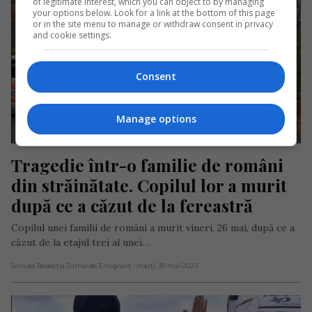
of legitimate interest, which you can object to by managing
your options below. Look for a link at the bottom of this page
or in the site menu to manage or withdraw consent in privacy
and cookie settings.
Consent
Manage options
Tragedie într-o familie de români 
din străinătate. Copilul lor a murit 
după ce a căzut de la fereastră
Copilul unei familii de români a murit vineri, 26 mai, după ce a
căzut de la etajul trei al unei…
Scris de Redacția Jurnal de Emigrant
- marți, 30 mai 2023