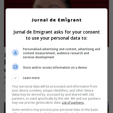
Jurnal de Emigrant asks for your consent
to use your personal data to:
Personalised advertising and content, advertising and
Români în străinătate: Speranța și 
content measurement, audience research and
services development
lupta pentru supraviețuire a unui 
cuplu de conaționali
Store and/or access information on a device
Mirabella și Ionel, doi români stabiliți în orașul german
Learn more
Hamburg, sunt căsătoriți de 25 de ani. În vârstă de 41…
Your personal data will be processed and information from
your device (cookies, unique identifiers, and other device
Scris de Redacția Jurnal de Emigrant
- marți, 30 mai 2023
data) may be stored by, accessed by and shared with 242
partners, or used specifically by this site. We and our partners
may use precise geolocation data.
List of partners.
Some vendors may process your personal data on the basis