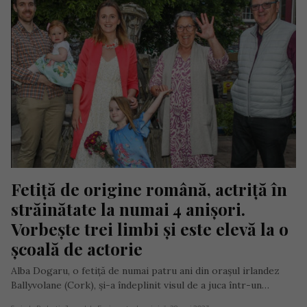
Fetiță de origine română, actriță în 
străinătate la numai 4 anișori. 
Vorbește trei limbi și este elevă la o 
școală de actorie
Alba Dogaru, o fetiță de numai patru ani din orașul irlandez
Ballyvolane (Cork), și-a îndeplinit visul de a juca într-un…