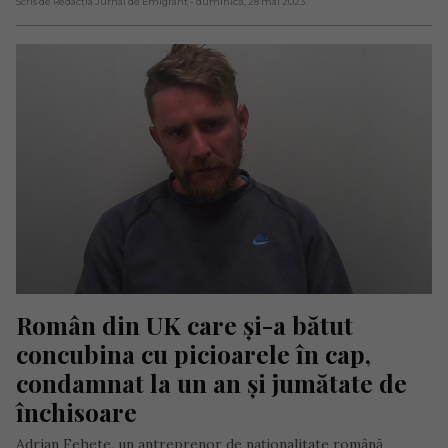
Scris de Redacția Jurnal de Emigrant
- duminică, 28 mai 2023
Român din UK care și-a bătut 
concubina cu picioarele în cap, 
condamnat la un an și jumătate de 
închisoare
Adrian Fehete, un antreprenor de naționalitate română