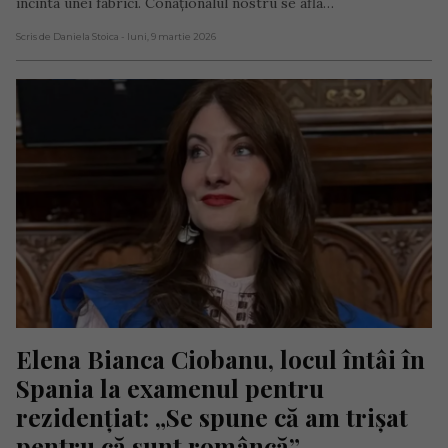
incinta unei fabrici. Conaționalul nostru se afla…
Scris de Daniela Stoica
- luni, 9 martie 2026
Elena Bianca Ciobanu, locul întâi în 
Spania la examenul pentru 
rezidențiat: „Se spune că am trișat 
pentru că sunt româncă”