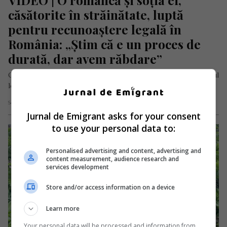
căsătorite în străinătate, luptă 
pentru recunoaștere legală în 
România: „Știm că e un proces de 
durată, dar avem răbdare”
O româncă și soția ei, căsătorite legal în Spania, cer ca mariajul
lor să fie recunoscut și în România, după…
Scris de Daniela Stoica
- sâmbătă, 16 mai 2026
Jurnal de Emigrant asks for your consent
to use your personal data to:
Personalised advertising and content, advertising and
content measurement, audience research and
services development
Store and/or access information on a device
Learn more
Your personal data will be processed and information from