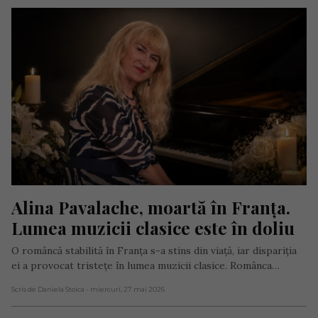
Alina Pavalache, moartă în Franța. 
Lumea muzicii clasice este în doliu
O româncă stabilită în Franța s-a stins din viață, iar dispariția
ei a provocat tristețe în lumea muzicii clasice. Românca…
Scris de Daniela Stoica
- miercuri, 27 mai 2026