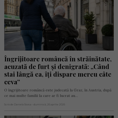
Îngrijitoare româncă în străinătate, 
acuzată de furt și denigrată: „Când 
stai lângă ea, îți dispare mereu câte 
ceva”
O îngrijitoare româncă este judecată la Graz, în Austria, după
ce mai multe familii la care ar fi lucrat au…
Scris de Daniela Stoica
- duminică, 26 aprilie 2026