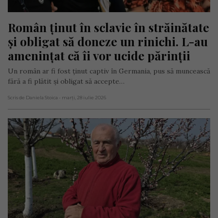
Român ținut în sclavie în străinătate 
și obligat să doneze un rinichi. L-au 
amenințat că îi vor ucide părinții
Un român ar fi fost ținut captiv în Germania, pus să muncească
fără a fi plătit și obligat să accepte…
Scris de Daniela Stoica
- marți, 28 iulie 2026