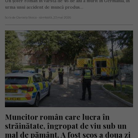
Un șofer român în vârstă de 46 de ani a murit în Germania, în
urma unui accident de muncă produs…
Scris de Daniela Stoica
- sâmbătă, 23 mai 2026
Muncitor român care lucra în 
străinătate, îngropat de viu sub un 
mal de pământ. A fost scos a doua zi