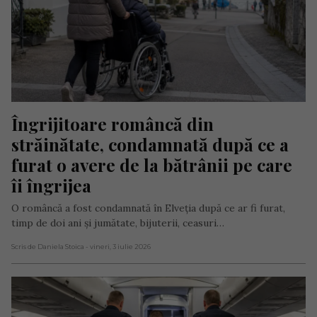
Îngrijitoare româncă din 
străinătate, condamnată după ce a 
furat o avere de la bătrânii pe care 
îi îngrijea
O româncă a fost condamnată în Elveția după ce ar fi furat,
timp de doi ani și jumătate, bijuterii, ceasuri…
Scris de Daniela Stoica
- vineri, 3 iulie 2026