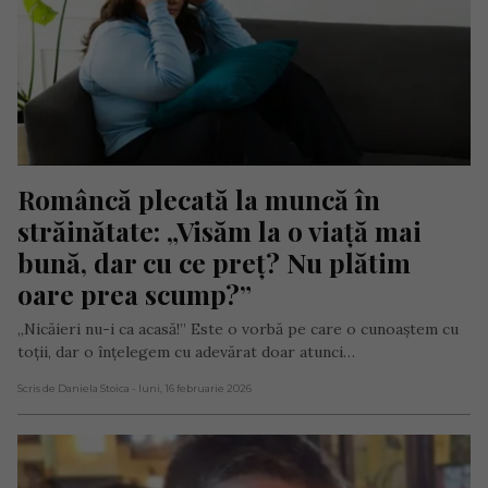
Româncă plecată la muncă în 
străinătate: „Visăm la o viață mai 
bună, dar cu ce preț? Nu plătim 
oare prea scump?”
„Nicăieri nu-i ca acasă!” Este o vorbă pe care o cunoaștem cu
toții, dar o înțelegem cu adevărat doar atunci…
Scris de Daniela Stoica
- luni, 16 februarie 2026