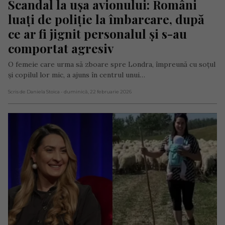
Scandal la ușa avionului: Români 
luați de poliție la îmbarcare, după 
ce ar fi jignit personalul și s-au 
comportat agresiv
O femeie care urma să zboare spre Londra, împreună cu soțul
și copilul lor mic, a ajuns în centrul unui…
Scris de Daniela Stoica
- duminică, 22 februarie 2026