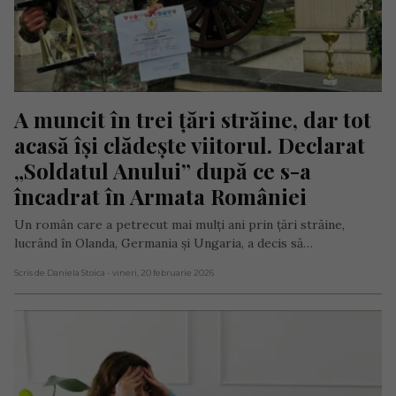
A muncit în trei țări străine, dar tot 
acasă își clădește viitorul. Declarat 
„Soldatul Anului” după ce s-a 
încadrat în Armata României
Un român care a petrecut mai mulți ani prin țări străine,
lucrând în Olanda, Germania și Ungaria, a decis să…
Scris de Daniela Stoica
- vineri, 20 februarie 2026