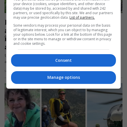
your device (cookies, unique identifiers, and other device
data) may be stored by, accessed by and shared with 242
partners, or used specifically by this site. We and our partners
may use precise geolocation data.
List of partners.
Doi români, bărbat și femeie, 
Some vendors may process your personal data on the basis
arestați într-o autogară din Spania 
of legitimate interest, which you can object to by managing
your options below. Look for a link at the bottom of this page
înainte să plece spre România. Sunt 
or in the site menu to manage or withdraw consent in privacy
and cookie settings.
acuzați de o faptă îngrozitoare
Un român și o româncă au fost arestați în Spania, acuzați că l-
Consent
au ucis pe fostul iubit al femeii, cetățean…
Scris de Daniela Stoica
- sâmbătă, 9 mai 2026
Manage options