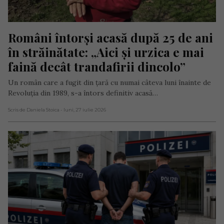
Români întorși acasă după 25 de ani 
în străinătate: „Aici și urzica e mai 
faină decât trandafirii dincolo”
Un român care a fugit din țară cu numai câteva luni înainte de
Revoluția din 1989, s-a întors definitiv acasă…
Scris de Daniela Stoica
- luni, 27 iulie 2026