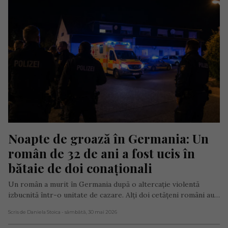
Noapte de groază în Germania: Un 
român de 32 de ani a fost ucis în 
bătaie de doi conaționali
Un român a murit în Germania după o altercație violentă
izbucnită într-o unitate de cazare. Alți doi cetățeni români au…
Scris de Daniela Stoica
- sâmbătă, 30 mai 2026