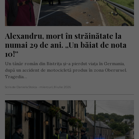
Alexandru, mort în străinătate la 
numai 29 de ani. „Un băiat de nota 
10!”
Un tânăr român din Bistrița și-a pierdut viața în Germania,
după un accident de motocicletă produs în zona Oberursel.
Tragedia…
Scris de Daniela Stoica
- miercuri, 8 iulie 2026