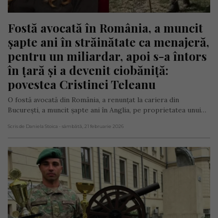
Fostă avocată în România, a muncit 
șapte ani în străinătate ca menajeră, 
pentru un miliardar, apoi s-a întors 
în țară și a devenit ciobăniță: 
povestea Cristinei Teleanu
O fostă avocată din România, a renunțat la cariera din
București, a muncit șapte ani în Anglia, pe proprietatea unui…
Scris de Daniela Stoica
- sâmbătă, 21 februarie 2026