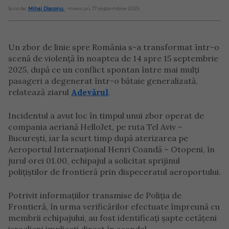
Scris de:
Mihai Diaconu
- miercuri, 17 septembrie 2025
Un zbor de linie spre România s-a transformat într-o
scenă de violență în noaptea de 14 spre 15 septembrie
2025, după ce un conflict spontan între mai mulți
pasageri a degenerat într-o bătaie generalizată,
relatează ziarul
Adevărul
.
Incidentul a avut loc în timpul unui zbor operat de
compania aeriană HelloJet, pe ruta Tel Aviv –
București, iar la scurt timp după aterizarea pe
Aeroportul Internațional Henri Coandă – Otopeni, în
jurul orei 01.00, echipajul a solicitat sprijinul
polițiștilor de frontieră prin dispeceratul aeroportului.
Potrivit informațiilor transmise de Poliția de
Frontieră, în urma verificărilor efectuate împreună cu
membrii echipajului, au fost identificați șapte cetățeni