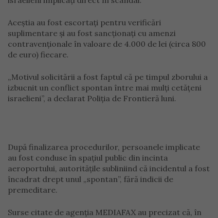
israelieni implicați direct în scandal.
Aceștia au fost escortați pentru verificări
suplimentare și au fost sancționați cu amenzi
contravenționale în valoare de 4.000 de lei (circa 800
de euro) fiecare.
„Motivul solicitării a fost faptul că pe timpul zborului a
izbucnit un conflict spontan între mai mulți cetățeni
israelieni”, a declarat Poliția de Frontieră luni.
După finalizarea procedurilor, persoanele implicate
au fost conduse în spațiul public din incinta
aeroportului, autoritățile subliniind că incidentul a fost
încadrat drept unul „spontan”, fără indicii de
premeditare.
Surse citate de agenția MEDIAFAX au precizat că, în