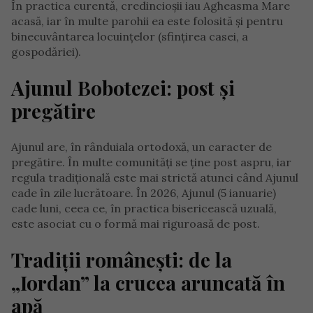
În practica curentă, credincioșii iau Agheasma Mare
acasă, iar în multe parohii ea este folosită și pentru
binecuvântarea locuințelor (sfințirea casei, a
gospodăriei).
Ajunul Bobotezei: post și
pregătire
Ajunul are, în rânduiala ortodoxă, un caracter de
pregătire. În multe comunități se ține post aspru, iar
regula tradițională este mai strictă atunci când Ajunul
cade în zile lucrătoare. În 2026, Ajunul (5 ianuarie)
cade luni, ceea ce, în practica bisericească uzuală,
este asociat cu o formă mai riguroasă de post.
Tradiții românești: de la
„Iordan” la crucea aruncată în
apă