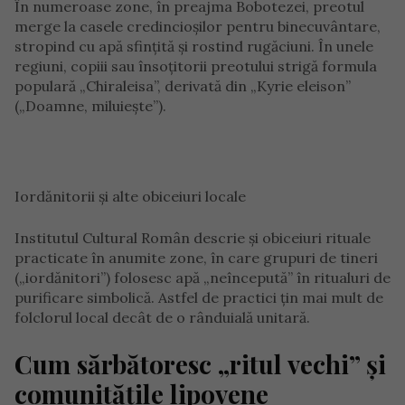
În numeroase zone, în preajma Bobotezei, preotul
merge la casele credincioșilor pentru binecuvântare,
stropind cu apă sfințită și rostind rugăciuni. În unele
regiuni, copiii sau însoțitorii preotului strigă formula
populară „Chiraleisa”, derivată din „Kyrie eleison”
(„Doamne, miluiește”).
Iordănitorii și alte obiceiuri locale
Institutul Cultural Român descrie și obiceiuri rituale
practicate în anumite zone, în care grupuri de tineri
(„iordănitori”) folosesc apă „neîncepută” în ritualuri de
purificare simbolică. Astfel de practici țin mai mult de
folclorul local decât de o rânduială unitară.
Cum sărbătoresc „ritul vechi” și
comunitățile lipovene