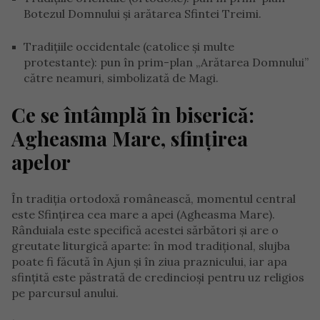
Botezul Domnului și arătarea Sfintei Treimi.
Tradițiile occidentale (catolice și multe
protestante): pun în prim-plan „Arătarea Domnului”
către neamuri, simbolizată de Magi.
Ce se întâmplă în biserică:
Agheasma Mare, sfințirea
apelor
În tradiția ortodoxă românească, momentul central
este Sfințirea cea mare a apei (Agheasma Mare).
Rânduiala este specifică acestei sărbători și are o
greutate liturgică aparte: în mod tradițional, slujba
poate fi făcută în Ajun și în ziua praznicului, iar apa
sfințită este păstrată de credincioși pentru uz religios
pe parcursul anului.