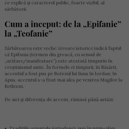
ce explică și caracterul public, foarte vizibil, al
sărbătorii.
Cum a început: de la „Epifanie”
la „Teofanie”
Sărbătoarea este veche: izvoare istorice indică faptul
că Epifania (termen din greacă, cu sensul de
„arătare/manifestare”) este atestată timpuriu în
creștinismul antic. În formele ei timpurii, în Răsărit,
accentul a fost pus pe Botezul lui Iisus în Iordan; în
Apus, accentul s-a fixat mai ales pe venirea Magilor la
Betleem.
De aici și diferența de accent, rămasă până astăzi:
Tradițiile orientale (ortodoxe): pun în prim-plan