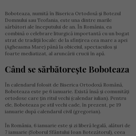
Boboteaza, numită în Biserica Ortodoxă și Botezul
Domnului sau Teofania, este una dintre marile
sărbători ale începutului de an. În România, ea
combină o celebrare liturgică importantă cu un bogat
strat de tradiții locale: de la sfințirea cea mare a apei
(Agheasma Mare) până la obiceiul, spectaculos și
foarte mediatizat, al aruncării crucii în apă.
Când se sărbătorește Boboteaza
În calendarul folosit de Biserica Ortodoxă Română,
Boboteaza este pe 6 ianuarie. Există însă și comunități
ortodoxe care țin ritul vechi (calendar iulian). Pentru
ele, Boboteaza pe stil vechi cade, în prezent, pe 19
ianuarie după calendarul civil (gregorian).
În România, 6 ianuarie este și zi liberă legală, alături de
7 ianuarie (Soborul Sfântului Ioan Botezătorul), ceea