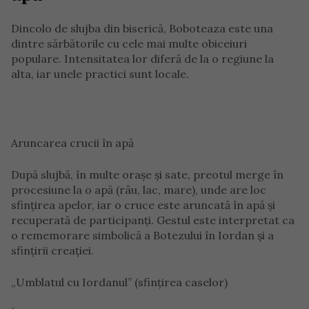
Dincolo de slujba din biserică, Boboteaza este una
dintre sărbătorile cu cele mai multe obiceiuri
populare. Intensitatea lor diferă de la o regiune la
alta, iar unele practici sunt locale.
Aruncarea crucii în apă
După slujbă, în multe orașe și sate, preotul merge în
procesiune la o apă (râu, lac, mare), unde are loc
sfințirea apelor, iar o cruce este aruncată în apă și
recuperată de participanți. Gestul este interpretat ca
o rememorare simbolică a Botezului în Iordan și a
sfințirii creației.
„Umblatul cu Iordanul” (sfințirea caselor)