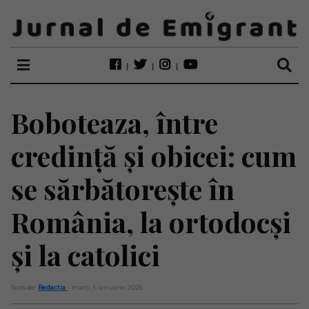
Boboteaza, între
credință și obicei: cum
se sărbătorește în
România, la ortodocși
și la catolici
Scris de:
Redacția
- marți, 6 ianuarie 2026