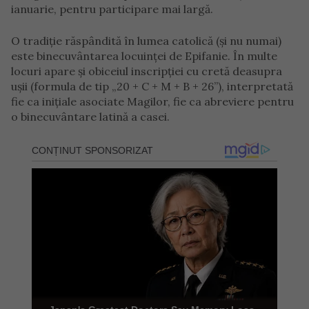
ianuarie, pentru participare mai largă.
O tradiție răspândită în lumea catolică (și nu numai)
este binecuvântarea locuinței de Epifanie. În multe
locuri apare și obiceiul inscripției cu cretă deasupra
ușii (formula de tip „20 + C + M + B + 26”), interpretată
fie ca inițiale asociate Magilor, fie ca abreviere pentru
o binecuvântare latină a casei.