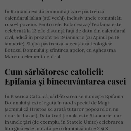
În România există comunități care păstrează
calendarul iulian (stil vechi), inclusiv unele comunități
ruso-lipovene. Pentru ele, Boboteaza/Teofania este
celebrată la 13 zile distanță față de data din calendarul
civil, adică în prezent pe 19 ianuarie (cu Ajunul pe 18
ianuarie). Slujba păstrează aceeași axă teologică:
Botezul Domnului și sfințirea apelor, cu Agheasma
Mare ca element central.
Cum sărbătoresc catolicii:
Epifania și binecuvântarea casei
În Biserica Catolică, sărbătoarea se numește Epifania
Domnului și este legată în mod special de Magi
(semnul că Hristos se arată tuturor popoarelor, nu
doar lui Israel). Data tradițională este 6 ianuarie, dar
în unele țări (de exemplu, în Statele Unite) celebrarea
liturgică este mutată pe o duminică între 2 și 8