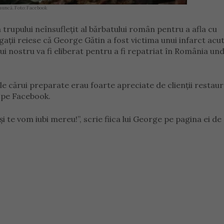
muncă. Foto: Facebook
rupului neînsuflețit al bărbatului român pentru a afla cu
gații reiese că George Gătin a fost victima unui infarct acu
ui nostru va fi eliberat pentru a fi repatriat în România un
 cărui preparate erau foarte apreciate de clienții restaur
 pe Facebook.
și te vom iubi mereu!”, scrie fiica lui George pe pagina ei de