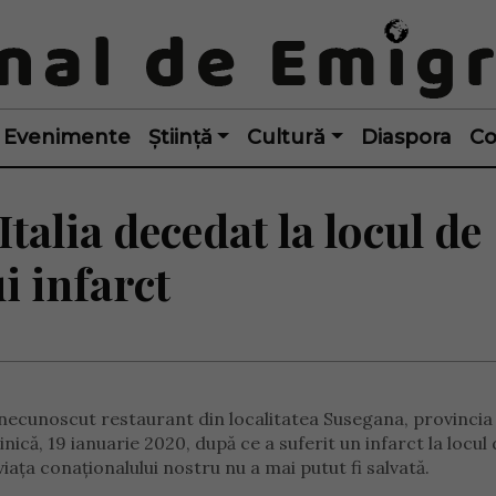
Evenimente
Știință
Cultură
Diaspora
Co
talia decedat la locul de
 infarct
necunoscut restaurant din localitatea Susegana, provincia
inică, 19 ianuarie 2020, după ce a suferit un infarct la locul
iața conaționalului nostru nu a mai putut fi salvată.