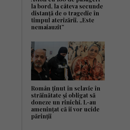
la bord, la câteva secunde
distanță de o tragedie în
timpul aterizării. „Este
nemaiauzit”
Român ținut în sclavie în
străinătate și obligat să
doneze un rinichi. L-au
amenințat că îi vor ucide
părinții