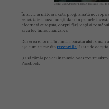
George Gătin, bucătarul român decedat la locul de 
În zilele următoare este programată necropsia t
exactitate cauza morții, dar din primele investi
efectuată autopsia, corpul fără viață al românul
avea loc înmormântarea.
Durerea enormă în familia bucătarului român ale
așa cum reiese din
recenziile
lăsate de aceștia
„O să rămâi pe veci în inimile noastre! Te iubim 
Facebook.