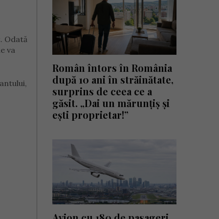
t. Odată
de va
Român întors în România
după 10 ani în străinătate,
antului,
surprins de ceea ce a
găsit. „Dai un mărunțiș și
ești proprietar!”
Avion cu 180 de pasageri