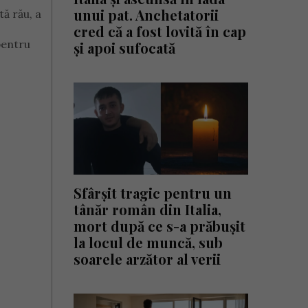
unui pat. Anchetatorii
tă rău, a
cred că a fost lovită în cap
pentru
și apoi sufocată
Sfârșit tragic pentru un
tânăr român din Italia,
mort după ce s-a prăbușit
la locul de muncă, sub
soarele arzător al verii