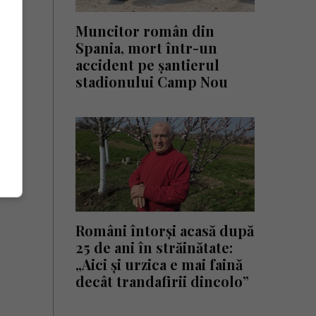
Muncitor român din
Spania, mort într-un
accident pe șantierul
stadionului Camp Nou
Români întorși acasă după
25 de ani în străinătate:
„Aici și urzica e mai faină
decât trandafirii dincolo”