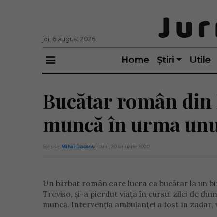
joi, 6 august 2026
Home
Știri
Utile
Bucătar român din I
muncă în urma unui
Scris de:
Mihai Diaconu
- luni, 20 ianuarie 2020
Un bărbat român care lucra ca bucătar la un bi
Treviso, și-a pierdut viața în cursul zilei de dum
muncă. Intervenția ambulanței a fost în zadar, v