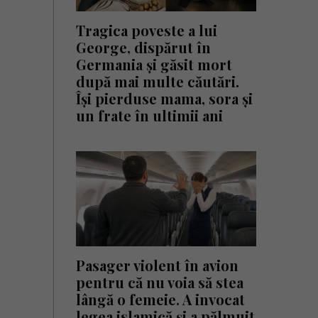
Tragica poveste a lui
George, dispărut în
Germania și găsit mort
după mai multe căutări.
Își pierduse mama, sora și
un frate în ultimii ani
Pasager violent în avion
pentru că nu voia să stea
lângă o femeie. A invocat
legea islamică și a pălmuit