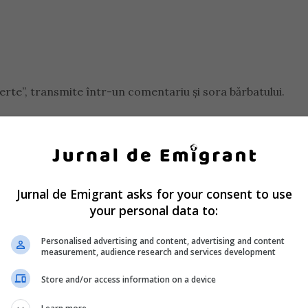
erte”, transmite într-un comentariu și sora bărbatului.
nă veșnică! Am rămas fără cuvinte de așa veste!”, a transmis
Jurnal de Emigrant asks for your consent to use
your personal data to:
Personalised advertising and content, advertising and content
measurement, audience research and services development
Store and/or access information on a device