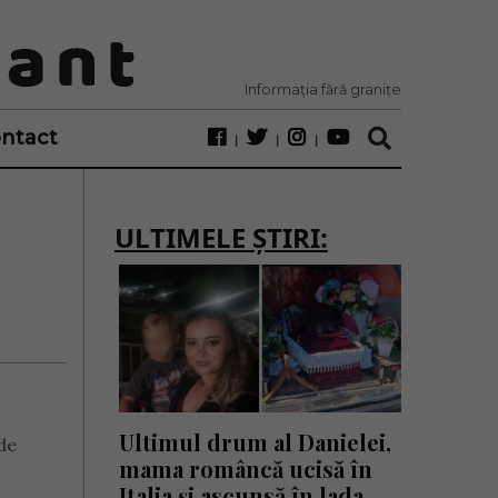
Informația fără granițe
ntact
ULTIMELE ȘTIRI:
Ultimul drum al Danielei,
 de
mama româncă ucisă în
Italia și ascunsă în lada