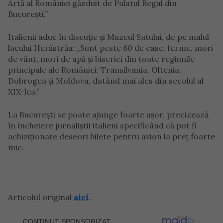
Artă al României găzduit de Palatul Regal din
București.”
Italienii aduc în discuție și Muzeul Satului, de pe malul
lacului Herăstrău: „Sunt peste 60 de case, ferme, mori
de vânt, mori de apă și biserici din toate regiunile
principale ale României: Transilvania, Oltenia,
Dobrogea și Moldova, datând mai ales din secolul al
XIX-lea.”
La București se poate ajunge foarte ușor, precizează
în încheiere jurnaliștii italieni specificând că pot fi
achiziționate deseori bilete pentru avion la preț foarte
mic.
Articolul original
aici
.