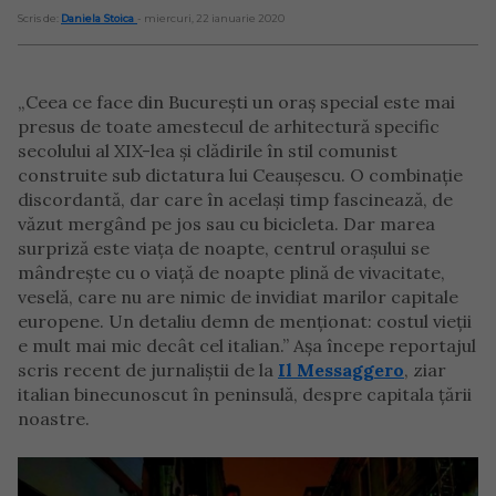
Scris de:
Daniela Stoica
- miercuri, 22 ianuarie 2020
„Ceea ce face din București un oraș special este mai
presus de toate amestecul de arhitectură specific
secolului al XIX-lea și clădirile în stil comunist
construite sub dictatura lui Ceaușescu. O combinație
discordantă, dar care în același timp fascinează, de
văzut mergând pe jos sau cu bicicleta. Dar marea
surpriză este viața de noapte, centrul orașului se
mândrește cu o viață de noapte plină de vivacitate,
veselă, care nu are nimic de invidiat marilor capitale
europene. Un detaliu demn de menționat: costul vieții
e mult mai mic decât cel italian.” Așa începe reportajul
scris recent de jurnaliștii de la
Il Messaggero
, ziar
italian binecunoscut în peninsulă, despre capitala țării
noastre.