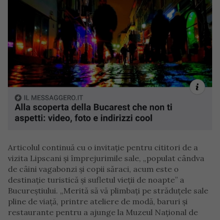
Articolul continuă cu o invitație pentru cititori de a
vizita Lipscani și împrejurimile sale, „populat cândva
de câini vagabonzi și copii săraci, acum este o
destinație turistică și sufletul vieții de noapte” a
Bucureștiului. „Merită să vă plimbați pe străduțele sale
pline de viață, printre ateliere de modă, baruri și
restaurante pentru a ajunge la Muzeul Național de