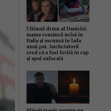
Ultimul drum al Danielei,
mama româncă ucisă în
Italia și ascunsă în lada
unui pat. Anchetatorii
cred că a fost lovită în cap
și apoi sufocată
Sfârșit tragic pentru un