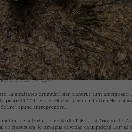
foto: Facebook/Prepelițe Faine/Anunțul UK.
este „la jumătatea drumului”, dar planurile sunt ambițioase: 
bă peste 20.000 de prepelițe și să fie una dintre cele mai m
 de lire”, spune antreprenorul.
onstant de autoritățile locale din Talvești și Drăguțești: „A
i ce planuri am, le-am spus că vreau ca în județul Gorj să e