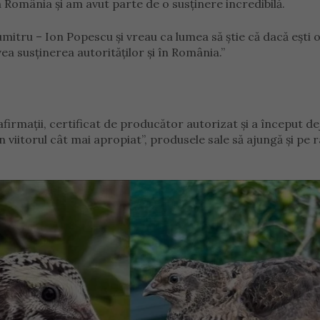
 România și am avut parte de o susținere incredibilă.
itru – Ion Popescu și vreau ca lumea să știe că dacă ești
ea susținerea autorităților și în România.”
afirmații, certificat de producător autorizat și a început de
în viitorul cât mai apropiat”, produsele sale să ajungă și pe r