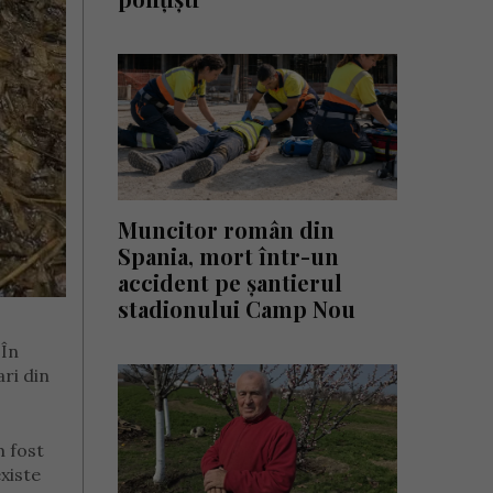
Muncitor român din
Spania, mort într-un
accident pe șantierul
stadionului Camp Nou
„În
ari din
m fost
xiste