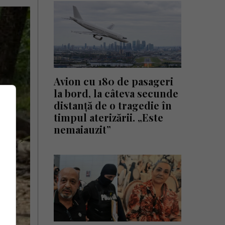
Avion cu 180 de pasageri
la bord, la câteva secunde
distanță de o tragedie în
timpul aterizării. „Este
nemaiauzit”