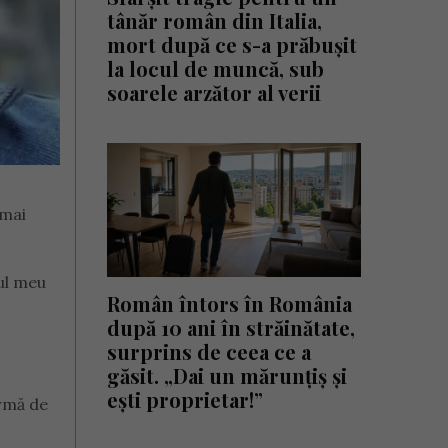
tânăr român din Italia,
mort după ce s-a prăbușit
la locul de muncă, sub
soarele arzător al verii
 mai
iul meu
Român întors în România
după 10 ani în străinătate,
surprins de ceea ce a
găsit. „Dai un mărunțiș și
ești proprietar!”
ermă de