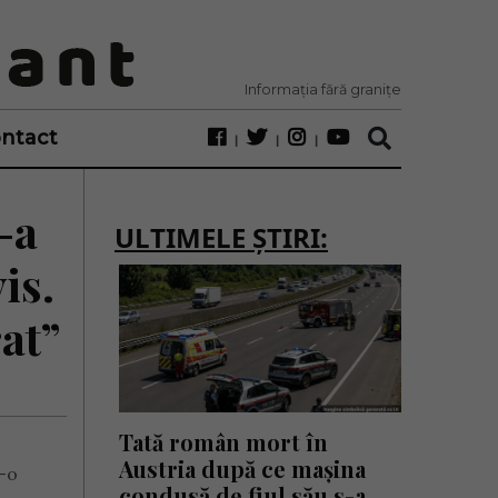
Informația fără granițe
ntact
-a
ULTIMELE ȘTIRI:
is.
rat”
Tată român mort în
Austria după ce mașina
r-o
condusă de fiul său s-a