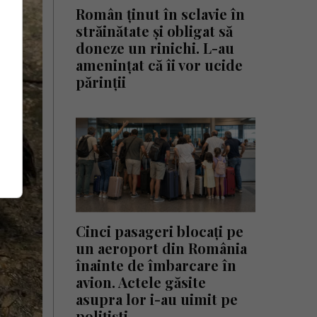
Român ținut în sclavie în
străinătate și obligat să
doneze un rinichi. L-au
amenințat că îi vor ucide
părinții
Cinci pasageri blocați pe
un aeroport din România
înainte de îmbarcare în
avion. Actele găsite
asupra lor i-au uimit pe
polițiști