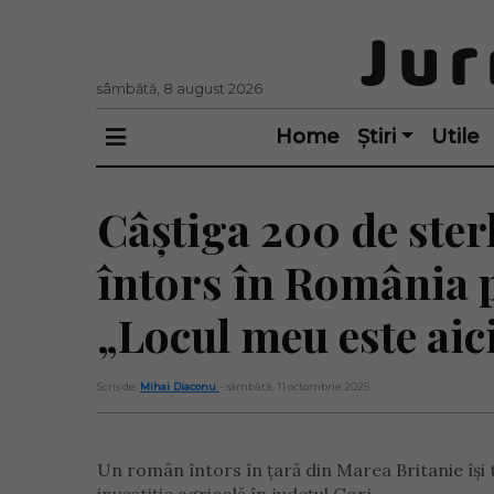
sâmbătă, 8 august 2026
Home
Știri
Utile
Câștiga 200 de sterl
întors în România p
„Locul meu este aici
Scris de:
Mihai Diaconu
- sâmbătă, 11 octombrie 2025
Un român întors în țară din Marea Britanie își