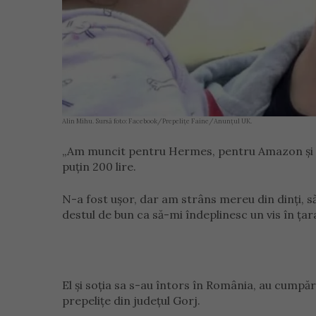
Alin Mihu. Sursă foto: Facebook/Prepelițe Faine/Anunțul UK.
„Am muncit pentru Hermes, pentru Amazon și pen
puțin 200 lire.
N-a fost ușor, dar am strâns mereu din dinți, să
destul de bun ca să-mi îndeplinesc un vis în țara
El și soția sa s-au întors în România, au cumpăr
prepelițe din județul Gorj.