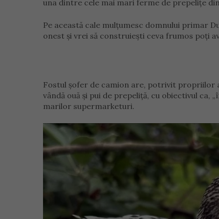
una dintre cele mai mari ferme de prepelițe din
Pe această cale mulțumesc domnului primar Dum
onest și vrei să construiești ceva frumos poți av
Fostul șofer de camion are, potrivit propriilor 
vândă ouă și pui de prepeliță, cu obiectivul ca, „
marilor supermarketuri.