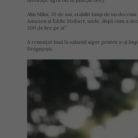
investiție agricolă în județul Gorj.
Alin Mihu, 33 de ani, stabilit timp de un decen
Amazon și Eddie Stobart, unde, după cum a de
200 de lire pe zi”.
A renunțat însă la salariul sigur pentru a-și împ
Drăguțești.