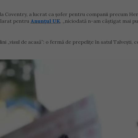
iu la Coventry, a lucrat ca șofer pentru companii precum He
clarat pentru
Anunțul UK
, „niciodată n-am câștigat mai pu
lini „visul de acasă”: o fermă de prepelițe în satul Talvești,