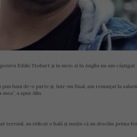
tru Eddie Stobart și în nicio zi în Anglia nu am câștigat
 pun bani de-o parte și, într-un final, am renunțat la salar
 mea”, a spus Alin.
at terenul, au ridicat o hală și susțin că au deschis prima f