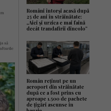
Români întorși acasă după
 om
25 de ani în străinătate:
„Aici și urzica e mai faină
decât trandafirii dincolo”
ja să
afturile
Român reținut pe un
aeroport din străinătate
după ce a fost prins cu
aproape 1.500 de pachete
de țigări ascunse în
bagaje