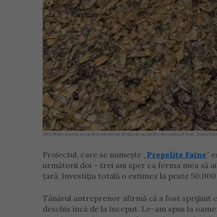
Alin Mihu și soția sa au deschis prima fermă de prepelițe din județul Gorj. Sursă 
Proiectul, care se numește „
Prepelițe Faine
” 
următorii doi – trei ani sper ca ferma mea să ai
țară. Investiția totală o estimez la peste 50.000
Tânărul antreprenor afirmă că a fost sprijinit c
deschis încă de la început. Le-am spus la oamen