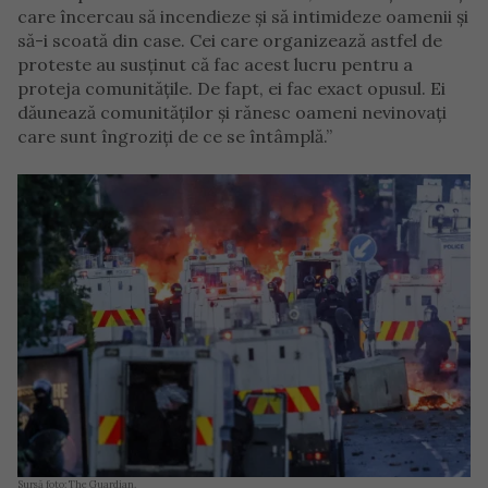
care încercau să incendieze și să intimideze oamenii și
să-i scoată din case. Cei care organizează astfel de
proteste au susținut că fac acest lucru pentru a
proteja comunitățile. De fapt, ei fac exact opusul. Ei
dăunează comunităților și rănesc oameni nevinovați
care sunt îngroziți de ce se întâmplă.”
Sursă foto: The Guardian.