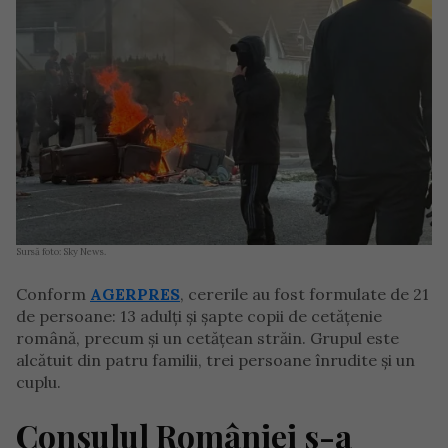
Sursă foto: Sky News.
Conform
AGERPRES
, cererile au fost formulate de 21
de persoane: 13 adulți și șapte copii de cetățenie
română, precum și un cetățean străin. Grupul este
alcătuit din patru familii, trei persoane înrudite și un
cuplu.
Consulul României s-a