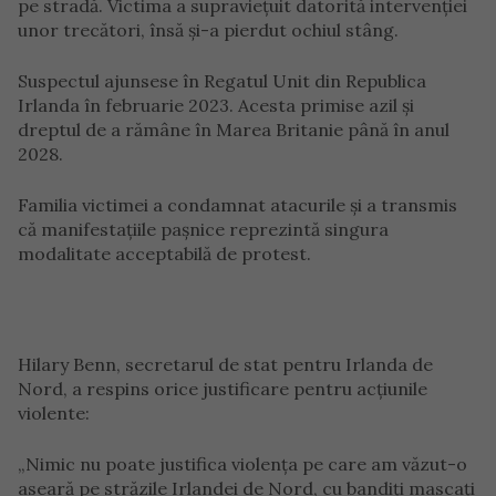
pe stradă. Victima a supraviețuit datorită intervenției
unor trecători, însă și-a pierdut ochiul stâng.
Suspectul ajunsese în Regatul Unit din Republica
Irlanda în februarie 2023. Acesta primise azil și
dreptul de a rămâne în Marea Britanie până în anul
2028.
Familia victimei a condamnat atacurile și a transmis
că manifestațiile pașnice reprezintă singura
modalitate acceptabilă de protest.
Hilary Benn, secretarul de stat pentru Irlanda de
Nord, a respins orice justificare pentru acțiunile
violente:
„Nimic nu poate justifica violența pe care am văzut-o
aseară pe străzile Irlandei de Nord, cu bandiți mascați