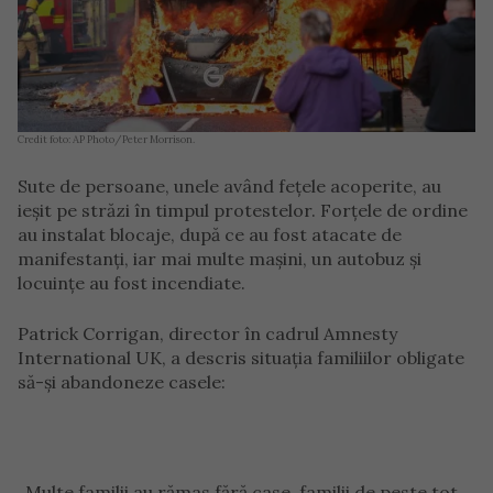
Credit foto: AP Photo/Peter Morrison.
Sute de persoane, unele având fețele acoperite, au
ieșit pe străzi în timpul protestelor. Forțele de ordine
au instalat blocaje, după ce au fost atacate de
manifestanți, iar mai multe mașini, un autobuz și
locuințe au fost incendiate.
Patrick Corrigan, director în cadrul Amnesty
International UK, a descris situația familiilor obligate
să-și abandoneze casele:
„Multe familii au rămas fără case, familii de peste tot