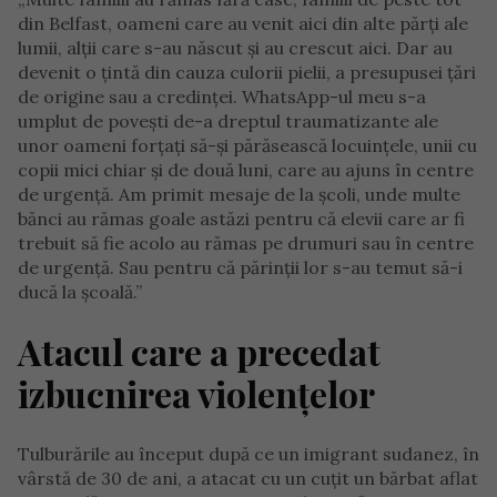
din Belfast, oameni care au venit aici din alte părți ale
lumii, alții care s-au născut și au crescut aici. Dar au
devenit o țintă din cauza culorii pielii, a presupusei țări
de origine sau a credinței. WhatsApp-ul meu s-a
umplut de povești de-a dreptul traumatizante ale
unor oameni forțați să-și părăsească locuințele, unii cu
copii mici chiar și de două luni, care au ajuns în centre
de urgență. Am primit mesaje de la școli, unde multe
bănci au rămas goale astăzi pentru că elevii care ar fi
trebuit să fie acolo au rămas pe drumuri sau în centre
de urgență. Sau pentru că părinții lor s-au temut să-i
ducă la școală.”
Atacul care a precedat
izbucnirea violențelor
Tulburările au început după ce un imigrant sudanez, în
vârstă de 30 de ani, a atacat cu un cuțit un bărbat aflat