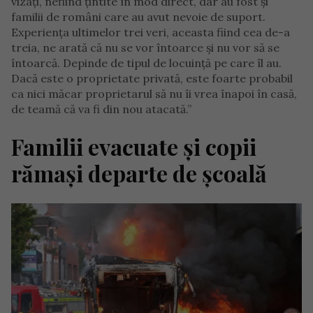
vizați, nefiind țintite în mod direct, dar au fost și
familii de români care au avut nevoie de suport.
Experiența ultimelor trei veri, aceasta fiind cea de-a
treia, ne arată că nu se vor întoarce și nu vor să se
întoarcă. Depinde de tipul de locuință pe care îl au.
Dacă este o proprietate privată, este foarte probabil
ca nici măcar proprietarul să nu îi vrea înapoi în casă,
de teamă că va fi din nou atacată.”
Familii evacuate și copii
rămași departe de școală