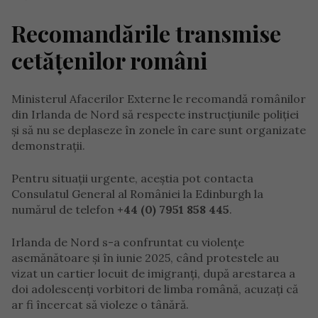
Recomandările transmise
cetățenilor români
Ministerul Afacerilor Externe le recomandă românilor
din Irlanda de Nord să respecte instrucțiunile poliției
și să nu se deplaseze în zonele în care sunt organizate
demonstrații.
Pentru situații urgente, aceștia pot contacta
Consulatul General al României la Edinburgh la
numărul de telefon
+44 (0) 7951 858 445
.
Irlanda de Nord s-a confruntat cu violențe
asemănătoare și în iunie 2025, când protestele au
vizat un cartier locuit de imigranți, după arestarea a
doi adolescenți vorbitori de limba română, acuzați că
ar fi încercat să violeze o tânără.