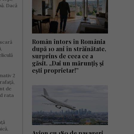
pă. Dacă
Român întors în România
 scară
după 10 ani în străinătate,
,
surprins de ceea ce a
liculă
găsit. „Dai un mărunțiș și
ești proprietar!”
mativ 2
rafață,
nt de
nd rata
ață
ică,
Avion cu 180 de pasageri