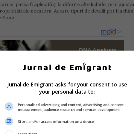
i ar putea fi aplicată și la diferite alte lichide, prin ajust
oprietăți ale acestora. Aceste tipuri de detalii pot fi schim
e Song.
Jurnal de Emigrant asks for your consent to use
your personal data to:
Personalised advertising and content, advertising and content
measurement, audience research and services development
Store and/or access information on a device