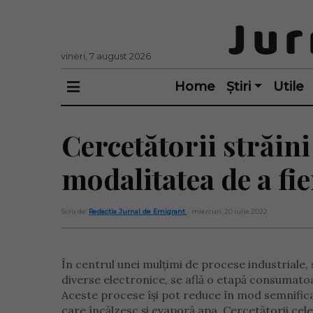
vineri, 7 august 2026
Home
Știri
Utile
Cercetătorii străini
modalitatea de a fi
Scris de:
Redacția Jurnal de Emigrant
- miercuri, 20 iulie 2022
În centrul unei mulțimi de procese industriale,
diverse electronice, se află o etapă consumatoar
Aceste procese își pot reduce în mod semnifica
care încălzesc și evaporă apa. Cercetătorii cel