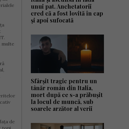
rialele
unui pat. Anchetatorii
cred că a fost lovită în cap
și apoi sufocată
nța
t
IT.
i multe
ră
al,
i
Sfârșit tragic pentru un
tânăr român din Italia,
mort după ce s-a prăbușit
ritelor
la locul de muncă, sub
cativ
soarele arzător al verii
fața de
 topi,