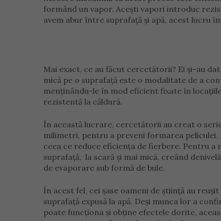
formând un vapor. Acești vapori introduc rezist
avem abur între suprafață și apă, acest lucru îm
Mai exact, ce au făcut cercetătorii? Ei și-au da
mică pe o suprafață este o modalitate de a cont
menținându-le în mod eficient fixate în locațiil
rezistentă la căldură.
În această lucrare, cercetătorii au creat o ser
milimetri, pentru a preveni formarea peliculei.
ceea ce reduce eficiența de fierbere. Pentru a
suprafață, la scară și mai mică, creând denivel
de evaporare sub formă de bule.
În acest fel, cei șase oameni de știință au reuș
suprafață expusă la apă. Deși munca lor a conf
poate funcționa și obține efectele dorite, aceas