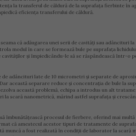
ența la transferul de căldură de la suprafața fierbinte în a
piedică eficiența transferului de căldură.
t seama că adăugarea unei serii de cavități sau adâncituri la
rola modul în care se formează bule pe suprafața lichidului
e cavităților și împiedicându-le să se răspândească într-o pe
ie de adâncituri late de 10 micrometri și separate de aproxi
 Dar această separare reduce și concentrația de bule la sup
 rezolva această problemă, echipa a introdus un alt tratame
ări la scară nanometrică, mărind astfel suprafața și crescâ
it să îmbunătățească procesul de fierbere, oferind mai multă
irmat că amestecul acestor tipuri de tratamente de supraf
tă muncă a fost realizată în condiții de laborator la scară m