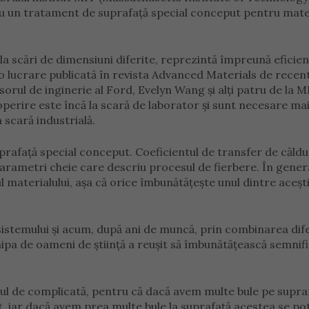
cu un tratament de suprafață special conceput pentru mate
, la scări de dimensiuni diferite, reprezintă împreună eficie
o lucrare publicată în revista Advanced Materials de recen
rul de inginerie al Ford, Evelyn Wang și alți patru de la M
perire este încă la scară de laborator și sunt necesare ma
 scară industrială.
prafață special conceput. Coeficientul de transfer de căldu
 parametri cheie care descriu procesul de fierbere. În gener
 materialului, așa că orice îmbunătățește unul dintre aceșt
sistemului și acum, după ani de muncă, prin combinarea dife
hipa de oameni de știință a reușit să îmbunătățească semnifi
l de complicată, pentru că dacă avem multe bule pe supra
, iar dacă avem prea multe bule la suprafață acestea se pot