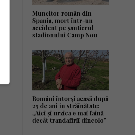
Muncitor român din
Spania, mort într-un
accident pe șantierul
stadionului Camp Nou
Români întorși acasă după
25 de ani în străinătate:
„Aici și urzica e mai faină
decât trandafirii dincolo”