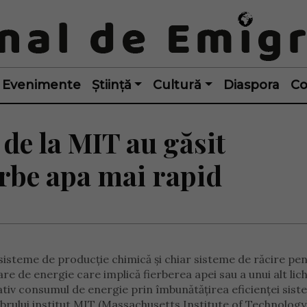
Evenimente
Știință
Cultură
Diaspora
Co
 de la MIT au găsit
erbe apa mai rapid
 sisteme de producție chimică și chiar sisteme de răcire pe
e de energie care implică fierberea apei sau a unui alt lich
tiv consumul de energie prin îmbunătățirea eficienței sist
ebrului institut MIT (Massachusetts Institute of Technology