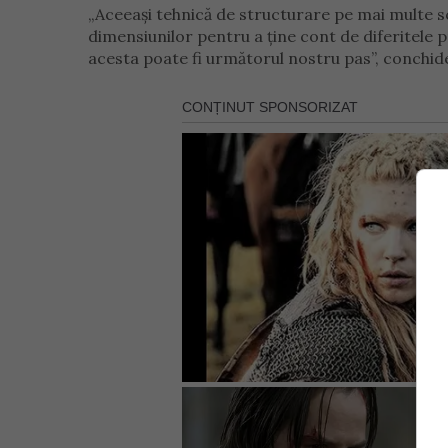
„Aceeași tehnică de structurare pe mai multe scar
dimensiunilor pentru a ține cont de diferitele pr
acesta poate fi următorul nostru pas”, conchid