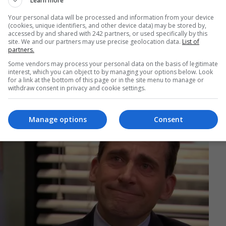
Learn more
Your personal data will be processed and information from your device
(cookies, unique identifiers, and other device data) may be stored by,
accessed by and shared with 242 partners, or used specifically by this
site. We and our partners may use precise geolocation data.
List of
partners.
Some vendors may process your personal data on the basis of legitimate
interest, which you can object to by managing your options below. Look
for a link at the bottom of this page or in the site menu to manage or
withdraw consent in privacy and cookie settings.
Manage options
Consent