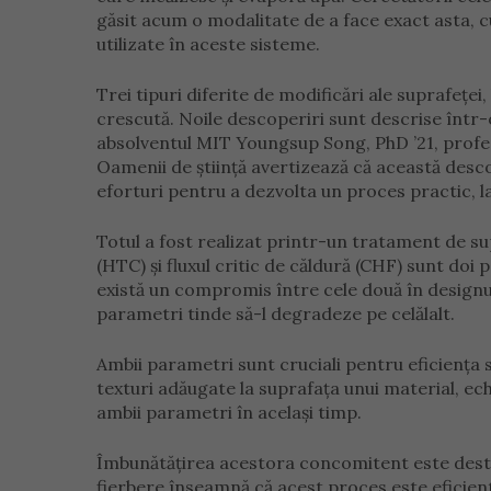
găsit acum o modalitate de a face exact asta, 
utilizate în aceste sisteme.
Trei tipuri diferite de modificări ale suprafeței
crescută. Noile descoperiri sunt descrise într-
absolventul MIT Youngsup Song, PhD ’21, profeso
Oamenii de știință avertizează că această desco
eforturi pentru a dezvolta un proces practic, la
Totul a fost realizat printr-un tratament de su
(HTC) și fluxul critic de căldură (CHF) sunt doi
există un compromis între cele două în designul
parametri tinde să-l degradeze pe celălalt.
Ambii parametri sunt cruciali pentru eficiența 
texturi adăugate la suprafața unui material, ec
ambii parametri în același timp.
Îmbunătățirea acestora concomitent este destu
fierbere înseamnă că acest proces este eficient