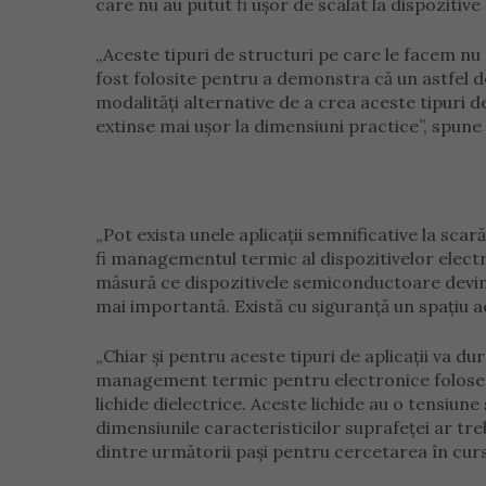
care nu au putut fi ușor de scalat la dispozitive
„Aceste tipuri de structuri pe care le facem nu 
fost folosite pentru a demonstra că un astfel 
modalități alternative de a crea aceste tipuri d
extinse mai ușor la dimensiuni practice”, spun
„Pot exista unele aplicații semnificative la sca
fi managementul termic al dispozitivelor elect
măsură ce dispozitivele semiconductoare devin 
mai importantă. Există cu siguranță un spațiu 
„Chiar și pentru aceste tipuri de aplicații va 
management termic pentru electronice folosesc
lichide dielectrice. Aceste lichide au o tensiune 
dimensiunile caracteristicilor suprafeței ar tre
dintre următorii pași pentru cercetarea în cur