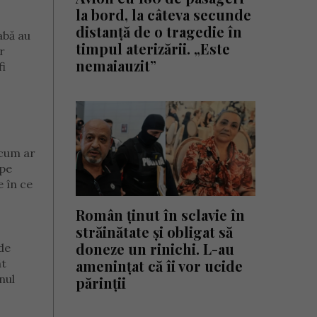
la bord, la câteva secunde
distanță de o tragedie în
abă au
timpul aterizării. „Este
r
nemaiauzit”
fi
 cum ar
 pe
 în ce
Român ținut în sclavie în
străinătate și obligat să
doneze un rinichi. L-au
de
amenințat că îi vor ucide
ât
nul
părinții