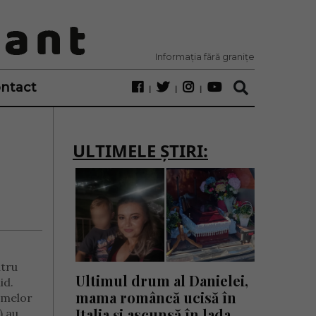
Informația fără granițe
ntact
ULTIMELE ȘTIRI:
ntru
Ultimul drum al Danielei,
id.
mama româncă ucisă în
emelor
Italia și ascunsă în lada
) au