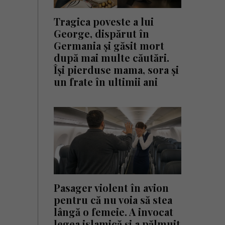
Tragica poveste a lui
George, dispărut în
Germania și găsit mort
după mai multe căutări.
Își pierduse mama, sora și
un frate în ultimii ani
Pasager violent în avion
pentru că nu voia să stea
lângă o femeie. A invocat
legea islamică și a pălmuit