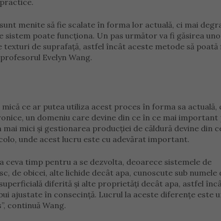
 practice.
sunt menite să fie scalate în forma lor actuală, ci mai degr
de sistem poate funcționa. Un pas următor va fi găsirea uno
e texturi de suprafață, astfel încât aceste metode să poată 
e profesorul Evelyn Wang.
ră mică ce ar putea utiliza acest proces în forma sa actuală,
ronice, un domeniu care devine din ce în ce mai important
mai mici și gestionarea producției de căldură devine din ce
acolo, unde acest lucru este cu adevărat important.
dura ceva timp pentru a se dezvolta, deoarece sistemele de
, de obicei, alte lichide decât apa, cunoscute sub numele 
superficială diferită și alte proprietăți decât apa, astfel înc
bui ajustate în consecință. Lucrul la aceste diferențe este u
s”, continuă Wang.