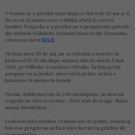
O femeie și-a pierdut viața după ce fiul ei de 10 ani ar fi
încercat să manevreze o dubiță aflată în curtea
familiei. Tragedia s-a produs pe o proprietate privată
din Alsbach-Hähnlein, în landul Hessen din Germania,
relatează ziarul
BILD
.
Victima avea 39 de ani, iar accidentul a avut loc în
jurul orei 15:30 din după-amiaza zilei de marți, 5 mai
2026, pe Wilhelm-Leuschner-Straße. În fața porții
astupate cu scânduri, miercuri la prânz, ardea o
lumânare în memoria femeii.
Vecinii, vizibil marcați de cele întâmplate, au descris
tragedia în câteva cuvinte: „Este atât de tragic. Biata
mamă, bietul băiat…”
Conform informațiilor comunicate de poliție, femeia și
fiul ei se pregăteau să facă niște lucrări în grădina de
pe terenul lor.