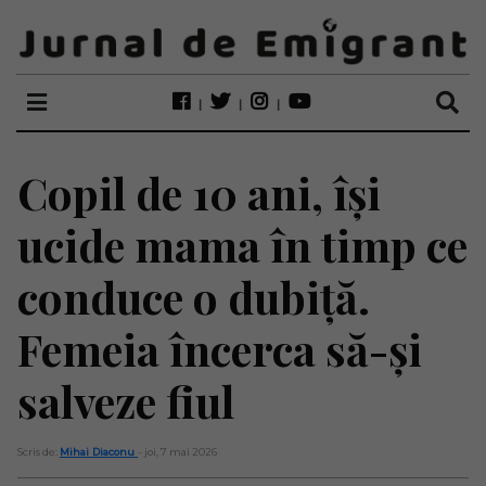
Copil de 10 ani, își
ucide mama în timp ce
conduce o dubiță.
Femeia încerca să-și
salveze fiul
Scris de:
Mihai Diaconu
- joi, 7 mai 2026