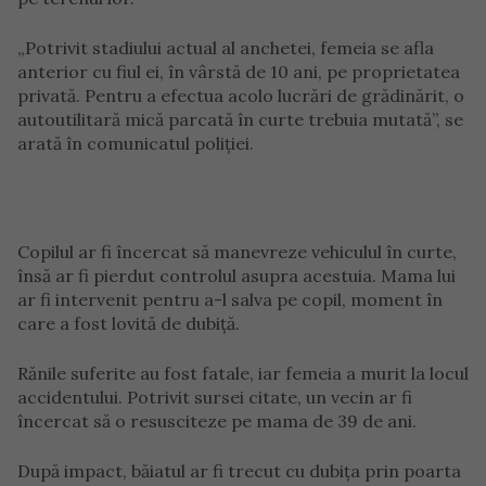
„Potrivit stadiului actual al anchetei, femeia se afla
anterior cu fiul ei, în vârstă de 10 ani, pe proprietatea
privată. Pentru a efectua acolo lucrări de grădinărit, o
autoutilitară mică parcată în curte trebuia mutată”, se
arată în comunicatul poliției.
Copilul ar fi încercat să manevreze vehiculul în curte,
însă ar fi pierdut controlul asupra acestuia. Mama lui
ar fi intervenit pentru a-l salva pe copil, moment în
care a fost lovită de dubiță.
Rănile suferite au fost fatale, iar femeia a murit la locul
accidentului. Potrivit sursei citate, un vecin ar fi
încercat să o resusciteze pe mama de 39 de ani.
După impact, băiatul ar fi trecut cu dubița prin poarta