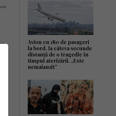
e am
Avion cu 180 de pasageri
ii,
la bord, la câteva secunde
distanță de o tragedie în
timpul aterizării. „Este
nemaiauzit”