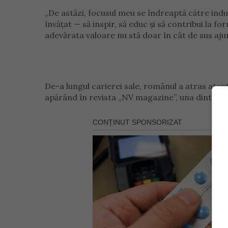
„De astăzi, focusul meu se îndreaptă către ind
învățat — să inspir, să educ și să contribui la 
adevărata valoare nu stă doar în cât de sus ajun
De-a lungul carierei sale, românul a atras atenți
apărând în revista „NV magazine”, una dintre c