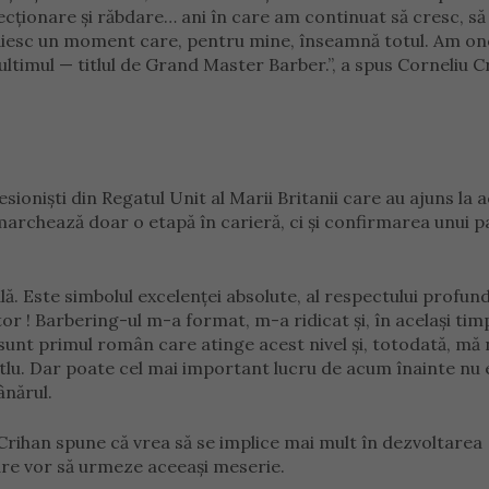
ecționare și răbdare… ani în care am continuat să cresc, să
i trăiesc un moment care, pentru mine, înseamnă totul. Am o
 ultimul — titlul de Grand Master Barber.”, a spus Corneliu C
esioniști din Regatul Unit al Marii Britanii care au ajuns la 
marchează doar o etapă în carieră, ci și confirmarea unui 
lă. Este simbolul excelenței absolute, al respectului profun
 ! Barbering-ul m-a format, m-a ridicat și, în același tim
sunt primul român care atinge acest nivel și, totodată, mă
titlu. Dar poate cel mai important lucru de acum înainte nu 
ânărul.
Crihan spune că vrea să se implice mai mult în dezvoltarea
care vor să urmeze aceeași meserie.