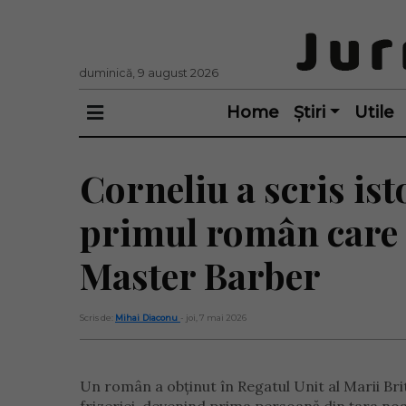
duminică, 9 august 2026
Home
Știri
Utile
Corneliu a scris ist
primul român care a
Master Barber
Scris de:
Mihai Diaconu
- joi, 7 mai 2026
Un român a obținut în Regatul Unit al Marii Br