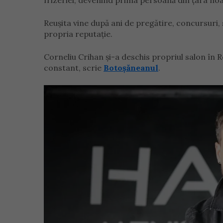
frizeriei, devenind prima persoană din țara noa
Reușita vine după ani de pregătire, concursuri,
propria reputație.
Corneliu Crihan și-a deschis propriul salon în R
constant, scrie
Botoșăneanul
.