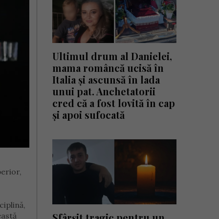
Ultimul drum al Danielei,
mama româncă ucisă în
Italia și ascunsă în lada
unui pat. Anchetatorii
cred că a fost lovită în cap
și apoi sufocată
perior,
iplină,
eastă
Sfârșit tragic pentru un