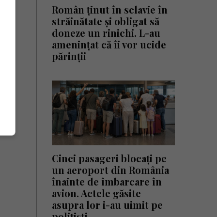
Român ținut în sclavie în
străinătate și obligat să
doneze un rinichi. L-au
amenințat că îi vor ucide
părinții
Cinci pasageri blocați pe
un aeroport din România
înainte de îmbarcare în
avion. Actele găsite
asupra lor i-au uimit pe
polițiști