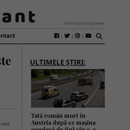
Informația fără granițe
ntact
ste
ULTIMELE ȘTIRI:
Tată român mort în
Austria după ce mașina
eniul
condusă de fiul său s-a