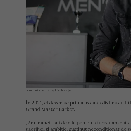
Corneliu Crihan. Sursă foto: Instagram.
În 2021, el devenise primul român distins cu titl
Grand Master Barber.
„Am muncit ani de zile pentru a fi recunoscut c
sacrificii și ambiție, susținut necondiționat de 