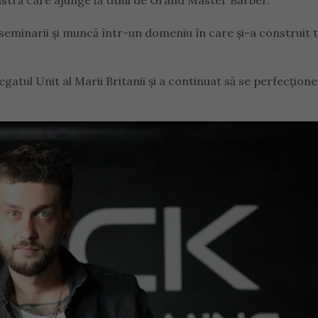
stră care ajunge la titlul de Grand Master Barber.
 seminarii și muncă într-un domeniu în care și-a construit 
egatul Unit al Marii Britanii și a continuat să se perfecțion