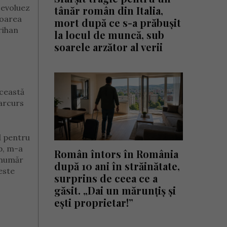
 evoluez
tânăr român din Italia,
noarea
mort după ce s-a prăbușit
rihan
la locul de muncă, sub
soarele arzător al verii
această
parcurs
d pentru
p, m-a
Român întors în România
 număr
după 10 ani în străinătate,
este
surprins de ceea ce a
găsit. „Dai un mărunțiș și
ești proprietar!”