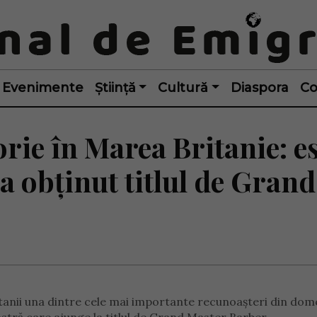
Evenimente
Știință
Cultură
Diaspora
Co
orie în Marea Britanie: e
 obținut titlul de Grand
itanii una dintre cele mai importante recunoașteri din dom