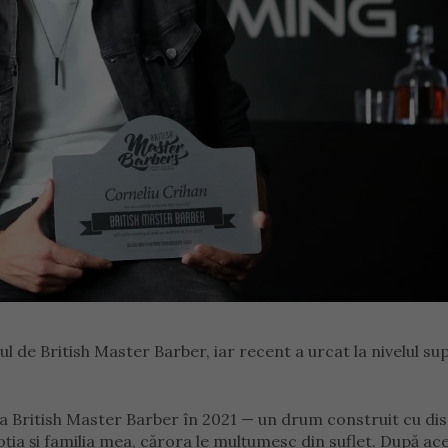
ul de British Master Barber, iar recent a urcat la nivelul su
a British Master Barber în 2021 — un drum construit cu disc
soția și familia mea, cărora le mulțumesc din suflet. După ac