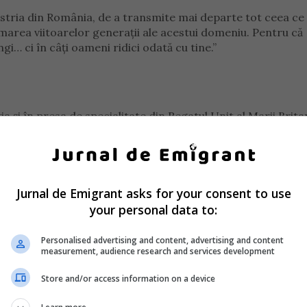
ustria din România, de a transmite mai departe tot ceea c
formarea viitoarelor generații ale acestui domeniu. Pentru că
gi… ci în câți oameni ridici odată cu tine.”
a și în presa de specialitate din Regatul Unit al Marii Britan
ele mai importante publicații din acest domeniu.
Jurnal de Emigrant asks for your consent to use
your personal data to:
Personalised advertising and content, advertising and content
measurement, audience research and services development
Store and/or access information on a device