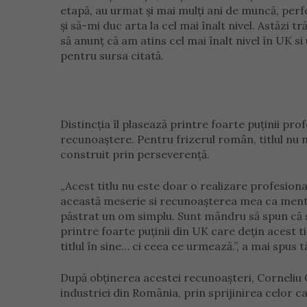
etapă, au urmat și mai mulți ani de muncă, perf
și să-mi duc arta la cel mai înalt nivel. Astăz
să anunț că am atins cel mai înalt nivel în UK si
pentru sursa citată.
Distincția îl plasează printre foarte puținii prof
recunoaștere. Pentru frizerul român, titlul nu 
construit prin perseverență.
„Acest titlu nu este doar o realizare profesiona
această meserie si recunoașterea mea ca mentor
păstrat un om simplu. Sunt mândru să spun că 
printre foarte puținii din UK care dețin acest 
titlul în sine… ci ceea ce urmează.”, a mai spus t
După obținerea acestei recunoașteri, Corneliu 
industriei din România, prin sprijinirea celor 