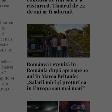
imit
răsturnat. Tânărul de 22
a test
de ani ar fi adormit
minat cu
 În
sul
ei Balș
eșite
OVID-19.
 doilea
Româncă revenită în
 Tânărul
România după aproape 10
te 7
ani în Marea Britanie:
mp de 14
„Salarii mici și prețuri ca
ni, o
în Europa sau mai mari”
COVID-