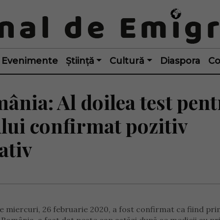
Evenimente
Știință
Cultură
Diaspora
Co
nia: Al doilea test pen
lui confirmat pozitiv
ativ
e miercuri, 26 februarie 2020, a fost confirmat ca fiind pr