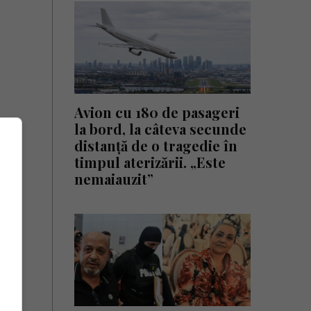
Avion cu 180 de pasageri
la bord, la câteva secunde
distanță de o tragedie în
timpul aterizării. „Este
nemaiauzit”