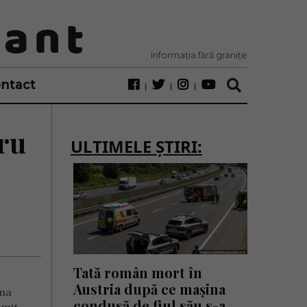
Informația fără granițe
ntact
tru
ULTIMELE ȘTIRI:
Tată român mort în
Austria după ce mașina
ima
condusă de fiul său s-a