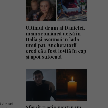
Ultimul drum al Danielei,
mama româncă ucisă în
Italia și ascunsă în lada
unui pat. Anchetatorii
cred că a fost lovită în cap
și apoi sufocată
9 de ani
Sfârșit tragic pentru un