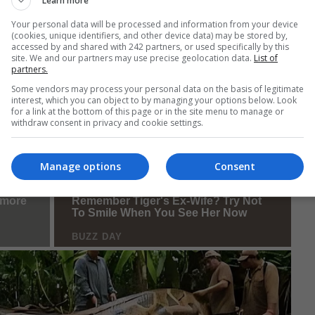
Learn more
Your personal data will be processed and information from your device
(cookies, unique identifiers, and other device data) may be stored by,
accessed by and shared with 242 partners, or used specifically by this
site. We and our partners may use precise geolocation data.
List of
partners.
Some vendors may process your personal data on the basis of legitimate
interest, which you can object to by managing your options below. Look
for a link at the bottom of this page or in the site menu to manage or
withdraw consent in privacy and cookie settings.
Manage options
Consent