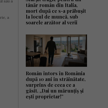
ul său a
tânăr român din Italia,
mort după ce s-a prăbușit
la locul de muncă, sub
rie, a
soarele arzător al verii
Român întors în România
după 10 ani în străinătate,
surprins de ceea ce a
găsit. „Dai un mărunțiș și
ești proprietar!”