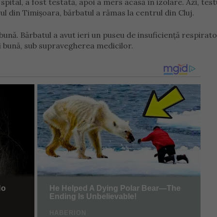
pital, a fost testată, apoi a mers acasă în izolare. Azi, test
l din Timișoara, bărbatul a rămas la centrul din Cluj.
ună. Bărbatul a avut ieri un puseu de insuficiență respirato
mai bună, sub supravegherea medicilor.