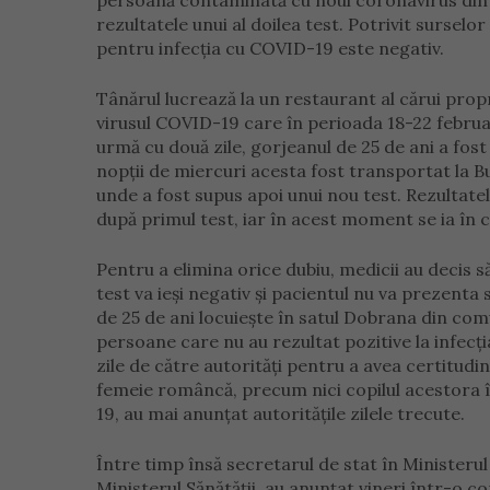
persoană contaminată cu noul coronavirus din R
rezultatele unui al doilea test. Potrivit surselo
pentru infecția cu COVID-19 este negativ.
Tânărul lucrează la un restaurant al cărui propr
virusul COVID-19 care în perioada 18-22 februarie
urmă cu două zile, gorjeanul de 25 de ani a fost d
nopții de miercuri acesta fost transportat la B
unde a fost supus apoi unui nou test. Rezultatele
după primul test, iar în acest moment se ia în c
Pentru a elimina orice dubiu, medicii au decis să 
test va ieși negativ și pacientul nu va prezenta
de 25 de ani locuiește în satul Dobrana din comun
persoane care nu au rezultat pozitive la infecți
zile de către autorități pentru a avea certitudine
femeie româncă, precum nici copilul acestora în
19, au mai anunțat autoritățile zilele trecute.
Între timp însă secretarul de stat în Ministerul
Ministerul Sănătăţii, au anunțat vineri într-o c