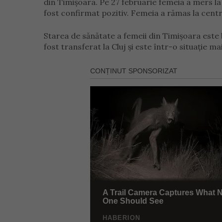
din Timişoara. Pe 27 februarie femeia a mers la s
fost confirmat pozitiv. Femeia a rămas la centru
Starea de sănătate a femeii din Timișoara este b
fost transferat la Cluj și este într-o situație 