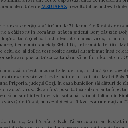
omânia, a fost dat peste cap astăzi după ce medicii au pr
r medicale citate de
MEDIAFAX
, rezultatul celui de-al doile
ietar este cetățeanul italian de 71 de ani din Rimini conta
 a călătorit în România, atât în județul Gorj cât și în Dolj.
iagnosticat și el ca fiind infectat cu acest virus, iar în cur
ucurești cu o autospecială SMURD și internat la Institul Mat
 celui de-al doilea test sosite astăzi au infirmat însă cele i
onsiderare posibilitatea ca tânărul să nu fie infectat cu C
mai facă un test în cursul zilei de luni, iar dacă și cel de-al
 simptome, acesta va fi externat de la Institutul Matei Balș.
a Prigoria, județul Gorj, în casa bunicilor săi alături de al
a cu acest virus. Ele au fost puse totuși sub carantină pe ti
a că nu sunt infectate. Nici soția bărbatului italian din Rimi
 vârstă de 10 ani, nu rezultă că ar fi fost contaminați cu 
 de Interne, Raed Arafat şi Nelu Tătaru, secretar de stat în
onferinţă de presă că alte două persoane sunt infectate cu