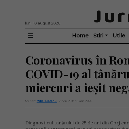
luni, 10 august 2026
Home
Știri
Utile
Coronavirus în Româ
COVID-19 al tânăru
miercuri a ieșit neg
Scris de:
Mihai Diaconu
- vineri, 28 februarie 2020
Diagnosticul tânărului de 25 de ani din Gorj car