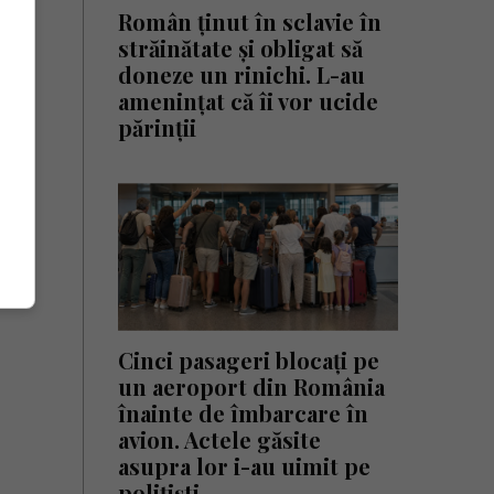
Român ținut în sclavie în
străinătate și obligat să
doneze un rinichi. L-au
amenințat că îi vor ucide
părinții
Cinci pasageri blocați pe
un aeroport din România
înainte de îmbarcare în
avion. Actele găsite
asupra lor i-au uimit pe
polițiști