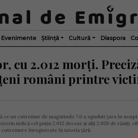
Evenimente
Știință
Cultură
Diaspora
Co
, cu 2.012 morți. Preciz
țeni români printre vict
pă ce un cutremur de magnitudo 7.0 a zguduit țara în noap
oriu indică cel puțin 2.012 decese și alți 2.059 de răniți, ci
cutremure înregistrate în istoria țării.