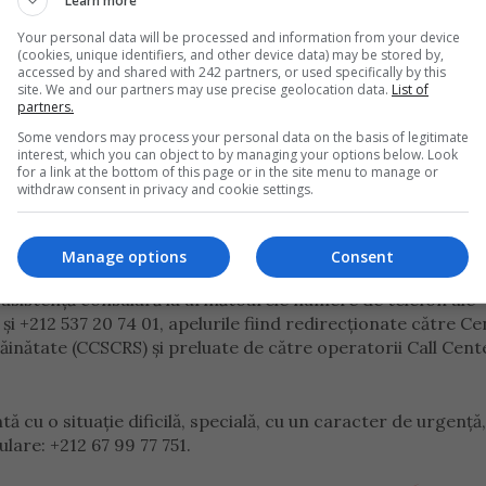
Learn more
Your personal data will be processed and information from your device
(cookies, unique identifiers, and other device data) may be stored by,
accessed by and shared with 242 partners, or used specifically by this
site. We and our partners may use precise geolocation data.
List of
partners.
Some vendors may process your personal data on the basis of legitimate
interest, which you can object to by managing your options below. Look
for a link at the bottom of this page or in the site menu to manage or
withdraw consent in privacy and cookie settings.
Manage options
Consent
 asistenţă consulară la următoarele numere de telefon ale
i +212 537 20 74 01, apelurile fiind redirecționate către Ce
ăinătate (CCSCRS) şi preluate de către operatorii Call Cent
cu o situație dificilă, specială, cu un caracter de urgență,
ulare: +212 67 99 77 751.