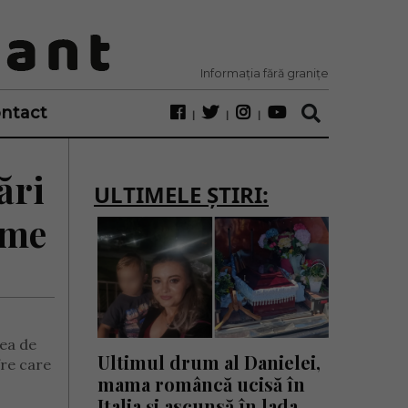
Informația fără granițe
ntact
ări
ULTIMELE ȘTIRI:
ime
tea de
Ultimul drum al Danielei,
fre care
mama româncă ucisă în
Italia și ascunsă în lada