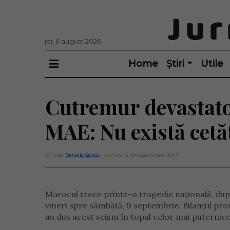
joi, 6 august 2026
Home
Știri
Utile
Cutremur devastator
MAE: Nu există cetă
Scris de:
Daniela Stoica
- duminică, 10 septembrie 2023
Marocul trece printr-o tragedie națională, du
vineri spre sâmbătă, 9 septembrie. Bilanțul proviz
au dus acest seism în topul celor mai puternice 