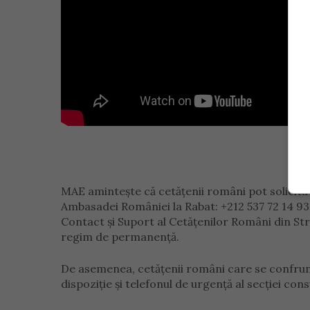
MAE amintește că cetățenii români pot solicita
Ambasadei României la Rabat: +212 537 72 14 93 ș
Contact și Suport al Cetăţenilor Români din Str
regim de permanență.
De asemenea, cetățenii români care se confruntă 
dispoziție și telefonul de urgență al secției cons