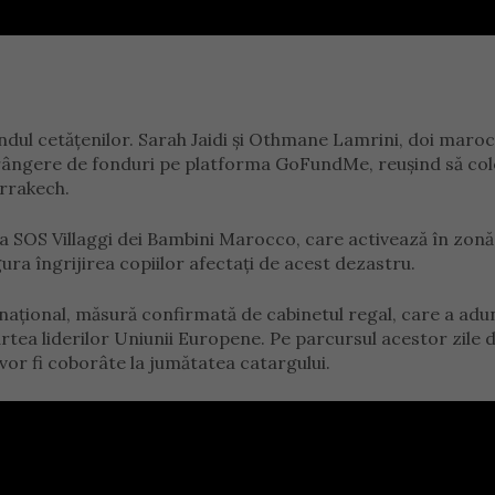
 rândul cetățenilor. Sarah Jaidi și Othmane Lamrini, doi maro
strângere de fonduri pe platforma GoFundMe, reușind să co
rrakech.
ia SOS Villaggi dei Bambini Marocco, care activează în zonă
gura îngrijirea copiilor afectați de acest dezastru.
național, măsură confirmată de cabinetul regal, care a adu
tea liderilor Uniunii Europene. Pe parcursul acestor zile 
vor fi coborâte la jumătatea catargului.