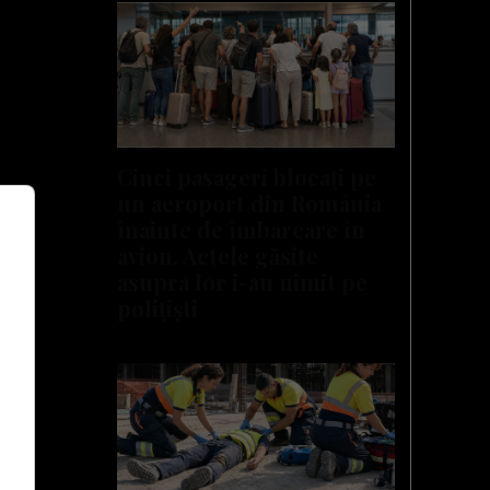
Cinci pasageri blocați pe
un aeroport din România
înainte de îmbarcare în
avion. Actele găsite
asupra lor i-au uimit pe
polițiști