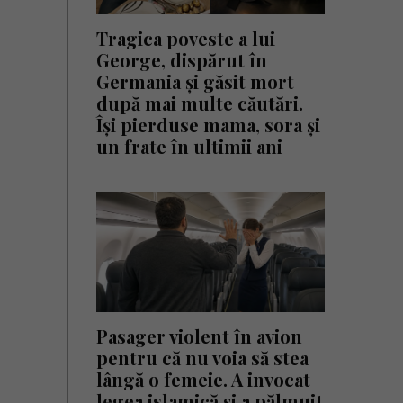
Tragica poveste a lui
George, dispărut în
Germania și găsit mort
după mai multe căutări.
Își pierduse mama, sora și
un frate în ultimii ani
Pasager violent în avion
pentru că nu voia să stea
lângă o femeie. A invocat
legea islamică și a pălmuit