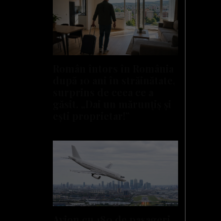
Român întors în România
după 10 ani în străinătate,
surprins de ceea ce a
găsit. „Dai un mărunțiș și
ești proprietar!”
Avion cu 180 de pasageri