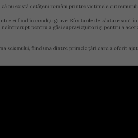
 că nu există cetățeni români printre victimele cutremurulu
ntre ei fiind în condiții grave. Eforturile de căutare sunt în
 neîntrerupt pentru a găsi supraviețuitori și pentru a acor
 seismului, fiind una dintre primele țări care a oferit aju