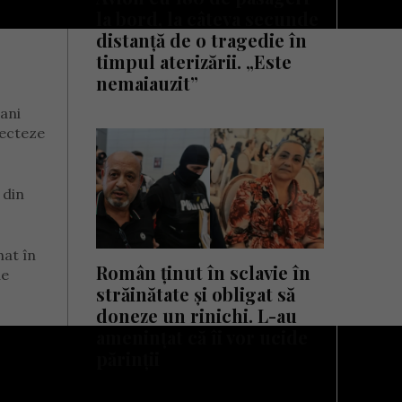
la bord, la câteva secunde
distanță de o tragedie în
timpul aterizării. „Este
nemaiauzit”
cani
lecteze
 din
nat în
Român ținut în sclavie în
de
străinătate și obligat să
doneze un rinichi. L-au
amenințat că îi vor ucide
părinții