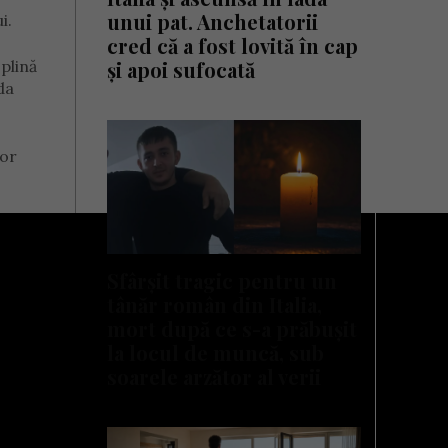
unui pat. Anchetatorii
i.
cred că a fost lovită în cap
 plină
și apoi sufocată
da
tor
Sfârșit tragic pentru un
tânăr român din Italia,
mort după ce s-a prăbușit
la locul de muncă, sub
soarele arzător al verii