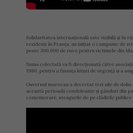
Solidaritatea internațională este vizibilă și în
rezidenți în Franța, au inițiat o campanie de 
peste 300.000 de euro pentru victimele din Ma
Suma colectată va fi direcționată către asociaț
1980, pentru a finanța kituri de urgență și a asi
Guvernul marocan a decretat trei zile de doliu 
această perioadă condoleanțe și gânduri din par
comemorare, steagurile de pe clădirile publice 