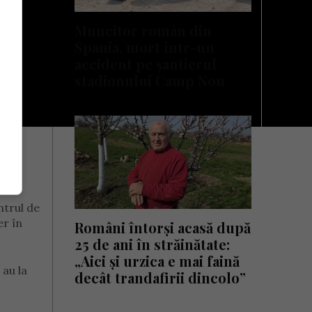
Muncitor român din
Spania, mort într-un
accident pe șantierul
stadionului Camp Nou
ntrul de
er în
Români întorși acasă după
25 de ani în străinătate:
„Aici și urzica e mai faină
 au la
decât trandafirii dincolo”