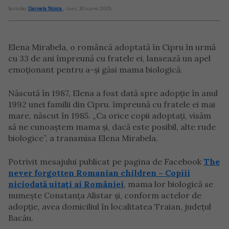
Scris de:
Daniela Stoica
- luni, 30 iunie 2025
Elena Mirabela, o româncă adoptată în Cipru în urmă
cu 33 de ani împreună cu fratele ei, lansează un apel
emoționant pentru a-și găsi mama biologică.
Născută în 1987, Elena a fost dată spre adopție în anul
1992 unei familii din Cipru. împreună cu fratele ei mai
mare, născut în 1985. „Ca orice copii adoptați, visăm
să ne cunoaștem mama și, dacă este posibil, alte rude
biologice”, a transmisa Elena Mirabela.
Potrivit mesajului publicat pe pagina de Facebook
The
never forgotten Romanian children – Copiii
niciodată uitați ai României
, mama lor biologică se
numește Constanța Alistar și, conform actelor de
adopție, avea domiciliul în localitatea Traian, județul
Bacău.