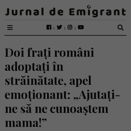
Doi frați români
adoptați în
străinătate, apel
emoționant: „Ajutați-
ne să ne cunoaștem
mama!”