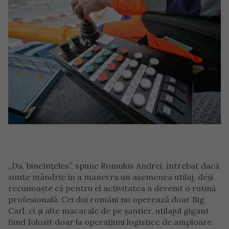
„Da, bineînțeles”, spune Romulus Andrei, întrebat dacă
simte mândrie în a manevra un asemenea utilaj, deși
recunoaște că pentru el activitatea a devenit o rutină
profesională. Cei doi români nu operează doar Big
Carl, ci și alte macarale de pe șantier, utilajul gigant
fiind folosit doar la operațiuni logistice de amploare.