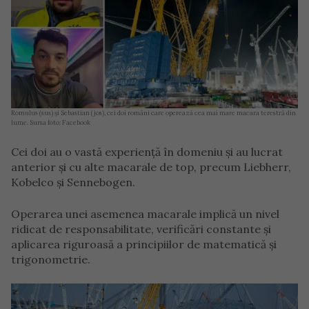
Romulus (sus) şi Sebastian (jos), cei doi români care operează cea mai mare macara terestră din
lume. Sursa foto: Facebook
Cei doi au o vastă experiență în domeniu și au lucrat
anterior și cu alte macarale de top, precum Liebherr,
Kobelco și Sennebogen.
Operarea unei asemenea macarale implică un nivel
ridicat de responsabilitate, verificări constante și
aplicarea riguroasă a principiilor de matematică și
trigonometrie.