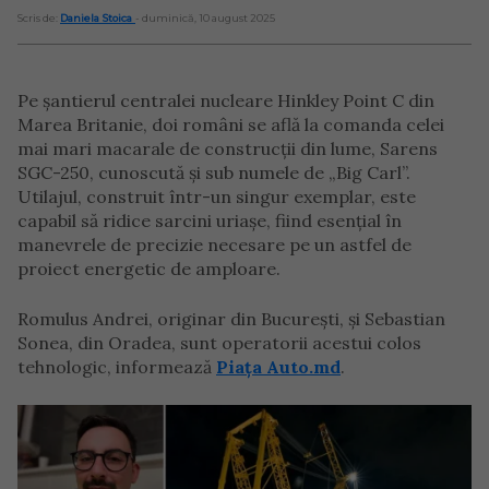
Scris de:
Daniela Stoica
- duminică, 10 august 2025
Pe șantierul centralei nucleare Hinkley Point C din
Marea Britanie, doi români se află la comanda celei
mai mari macarale de construcții din lume, Sarens
SGC-250, cunoscută și sub numele de „Big Carl”.
Utilajul, construit într-un singur exemplar, este
capabil să ridice sarcini uriașe, fiind esențial în
manevrele de precizie necesare pe un astfel de
proiect energetic de amploare.
Romulus Andrei, originar din București, și Sebastian
Sonea, din Oradea, sunt operatorii acestui colos
tehnologic, informează
Piața Auto.md
.