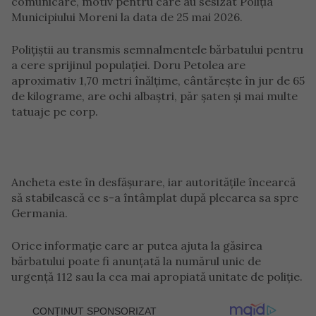
comunicare, motiv pentru care au sesizat Poliția
Municipiului Moreni la data de 25 mai 2026.
Polițiștii au transmis semnalmentele bărbatului pentru
a cere sprijinul populației. Doru Petolea are
aproximativ 1,70 metri înălțime, cântărește în jur de 65
de kilograme, are ochi albaștri, păr șaten și mai multe
tatuaje pe corp.
Ancheta este în desfășurare, iar autoritățile încearcă
să stabilească ce s-a întâmplat după plecarea sa spre
Germania.
Orice informație care ar putea ajuta la găsirea
bărbatului poate fi anunțată la numărul unic de
urgență 112 sau la cea mai apropiată unitate de poliție.