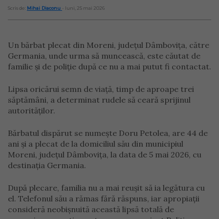
Scris de:
Mihai Diaconu
- luni, 25 mai 2026
Un bărbat plecat din Moreni, județul Dâmbovița, către
Germania, unde urma să muncească, este căutat de
familie și de poliție după ce nu a mai putut fi contactat.
Lipsa oricărui semn de viață, timp de aproape trei
săptămâni, a determinat rudele să ceară sprijinul
autorităților.
Bărbatul dispărut se numește Doru Petolea, are 44 de
ani și a plecat de la domiciliul său din municipiul
Moreni, județul Dâmbovița, la data de 5 mai 2026, cu
destinația Germania.
După plecare, familia nu a mai reușit să ia legătura cu
el. Telefonul său a rămas fără răspuns, iar apropiații
consideră neobișnuită această lipsă totală de