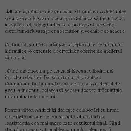
„Mi-am vândut tot ce am avut. Mi-am luat o dubă mică
și câteva scule și am plecat prin Sibiu ca să fac treabă”,
a explicat el, adăugând că și-a promovat serviciile
distribuind fluturașe cunoscuților și vechilor contacte.
Cu timpul, Andrei a adăugat și reparațiile de furtunuri
hidraulice, o extensie a serviciilor oferite de atelierul
său mobil.
„Când mă duceam pe teren și făceam cilindrii mă
întrebau dacă nu fac și furtunuri hidraulice.
Comandam furtun metru cu metru, a fost destul de
greu la început”, relatează acesta despre dificultățile
întâmpinate la început.
Pentru viitor, Andrei își dorește colaborări cu firme
care dețin utilaje de construcții, afirmând că
„satisfacția cea mai mare este rezultatul final. Când
știu că am rezolvat problema omului, plec acasă