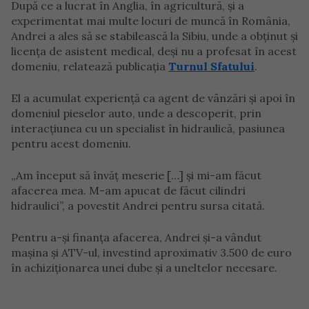
După ce a lucrat în Anglia, în agricultură, și a
experimentat mai multe locuri de muncă în România,
Andrei a ales să se stabilească la Sibiu, unde a obținut și
licența de asistent medical, deși nu a profesat în acest
domeniu, relatează publicația
Turnul Sfatului
.
El a acumulat experiență ca agent de vânzări și apoi în
domeniul pieselor auto, unde a descoperit, prin
interacțiunea cu un specialist în hidraulică, pasiunea
pentru acest domeniu.
„Am început să învăț meserie […] și mi-am făcut
afacerea mea. M-am apucat de făcut cilindri
hidraulici”, a povestit Andrei pentru sursa citată.
Pentru a-și finanța afacerea, Andrei și-a vândut
mașina și ATV-ul, investind aproximativ 3.500 de euro
în achiziționarea unei dube și a uneltelor necesare.