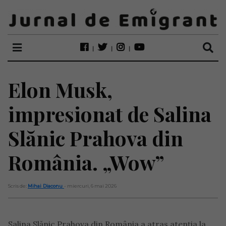
Elon Musk,
impresionat de Salina
Slănic Prahova din
România. „Wow”
Scris de:
Mihai Diaconu
- miercuri, 6 mai 2026
Salina Slănic Prahova din România a atras atenția la