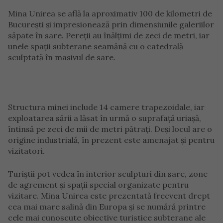
Mina Unirea se află la aproximativ 100 de kilometri de
București și impresionează prin dimensiunile galeriilor
săpate în sare. Pereții au înălțimi de zeci de metri, iar
unele spații subterane seamănă cu o catedrală
sculptată în masivul de sare.
Structura minei include 14 camere trapezoidale, iar
exploatarea sării a lăsat în urmă o suprafață uriașă,
întinsă pe zeci de mii de metri pătrați. Deși locul are o
origine industrială, în prezent este amenajat și pentru
vizitatori.
Turiștii pot vedea în interior sculpturi din sare, zone
de agrement și spații special organizate pentru
vizitare. Mina Unirea este prezentată frecvent drept
cea mai mare salină din Europa și se numără printre
cele mai cunoscute obiective turistice subterane ale