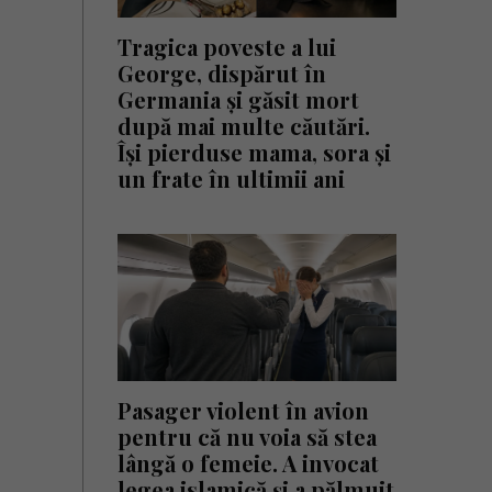
Tragica poveste a lui
George, dispărut în
Germania și găsit mort
după mai multe căutări.
Își pierduse mama, sora și
un frate în ultimii ani
Pasager violent în avion
pentru că nu voia să stea
lângă o femeie. A invocat
legea islamică și a pălmuit