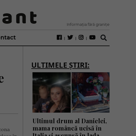
Informația fără granițe
ntact
ULTIMELE ȘTIRI:
e
Ultimul drum al Danielei,
mama româncă ucisă în
 zona
Italia și ascunsă în lada