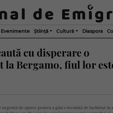
Evenimente
Știință
Cultură
Diaspora
Co
aută cu disperare o
t la Bergamo, fiul lor est
e urgentă de ajutor pentru a găsi o locuință de închiriat în