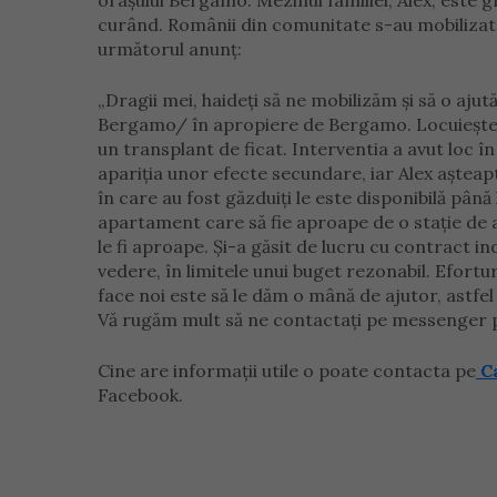
orașului Bergamo. Mezinul familiei, Alex, este g
curând. Românii din comunitate s-au mobilizat 
următorul anunț:
„Dragii mei, haideți să ne mobilizăm și să o aj
Bergamo/ în apropiere de Bergamo. Locuiește în 
un transplant de ficat. Interventia a avut loc în
apariția unor efecte secundare, iar Alex așteap
în care au fost găzduiți le este disponibilă până 
apartament care să fie aproape de o stație de 
le fi aproape. Şi-a găsit de lucru cu contract i
vedere, în limitele unui buget rezonabil. Efortur
face noi este să le dăm o mână de ajutor, astfel î
Vă rugăm mult să ne contactați pe messenger pe
Cine are informații utile o poate contacta pe
Ca
Facebook.