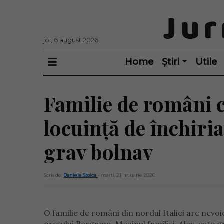
joi, 6 august 2026
Home
Știri
Utile
Familie de români c
locuință de închiria
grav bolnav
Scris de:
Daniela Stoica
- marți, 21 ianuarie 2020
O familie de români din nordul Italiei are nevoi