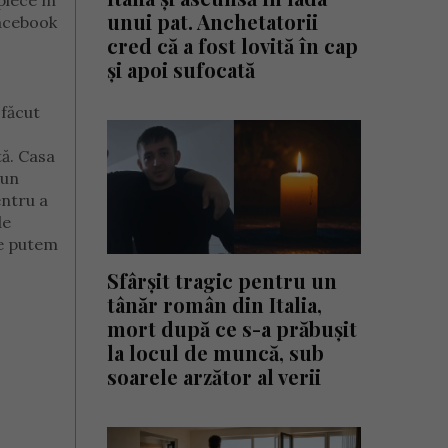
plece în
unui pat. Anchetatorii
Facebook
cred că a fost lovită în cap
și apoi sufocată
 făcut
tă. Casa
 un
entru a
de
 ce putem
Sfârșit tragic pentru un
tânăr român din Italia,
mort după ce s-a prăbușit
la locul de muncă, sub
soarele arzător al verii