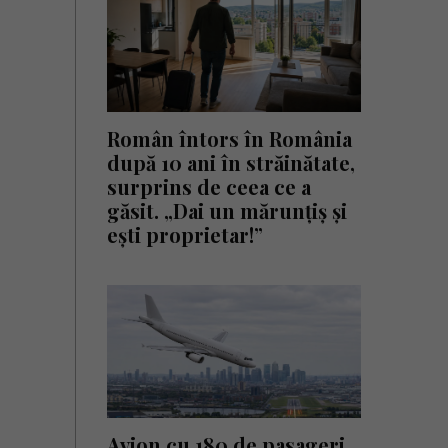
Român întors în România
după 10 ani în străinătate,
surprins de ceea ce a
găsit. „Dai un mărunțiș și
ești proprietar!”
Avion cu 180 de pasageri