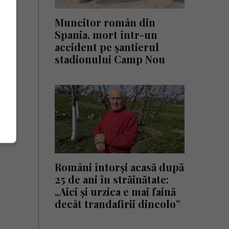
Muncitor român din
Spania, mort într-un
accident pe șantierul
stadionului Camp Nou
Români întorși acasă după
25 de ani în străinătate:
„Aici și urzica e mai faină
decât trandafirii dincolo”