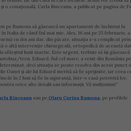
rav bolnav, iar din casa în care locuiesc acum vor trebui să 
și o conațională, Carla Rinceanu, a publicat pe pagina de 
utăm pe Ramona să găsească un apartament de închiriat la
Italia de când fiul mai mic, Alex, 16 ani pe 25 februarie, a
 urmă cu doi ani dar, din păcate, situația s-a complicat prin
tă o altă intervenție chirurgicală, ortopedică de această da
la sfârșitul lunii martie. Este urgent, trebuie să își găsească
autobuz/tren. Eduard, fiul cel mare, a venit din România p
ndeterminat, deci situația se poate rezolva din acest punct 
ile Oanei și ale lui Eduard merită să fie sprijinite, iar ceea
ncât în 2 luni să fie în siguranță, într-o casă potrivită lor.
ntru orice alte detalii sau informații. Vă mulțumim!”
rla Rinceanu
sau pe
Olaru Corina Ramona,
pe profilele