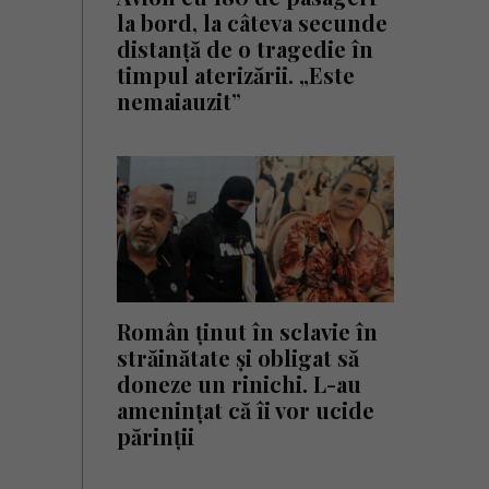
la bord, la câteva secunde
distanță de o tragedie în
timpul aterizării. „Este
nemaiauzit”
Român ținut în sclavie în
străinătate și obligat să
doneze un rinichi. L-au
amenințat că îi vor ucide
părinții