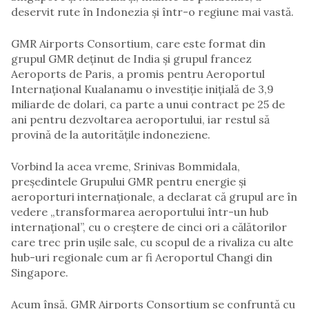
deservit rute în Indonezia și într-o regiune mai vastă.
GMR Airports Consortium, care este format din
grupul GMR deținut de India și grupul francez
Aeroports de Paris, a promis pentru Aeroportul
Internațional Kualanamu o investiție inițială de 3,9
miliarde de dolari, ca parte a unui contract pe 25 de
ani pentru dezvoltarea aeroportului, iar restul să
provină de la autoritățile indoneziene.
Vorbind la acea vreme, Srinivas Bommidala,
președintele Grupului GMR pentru energie și
aeroporturi internaționale, a declarat că grupul are în
vedere „transformarea aeroportului într-un hub
internațional”, cu o creștere de cinci ori a călătorilor
care trec prin ușile sale, cu scopul de a rivaliza cu alte
hub-uri regionale cum ar fi Aeroportul Changi din
Singapore.
Acum însă, GMR Airports Consortium se confruntă cu