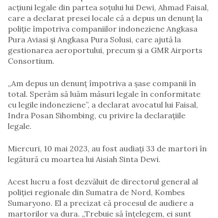
acțiuni legale din partea soțului lui Dewi, Ahmad Faisal,
care a declarat presei locale că a depus un denunț la
poliție împotriva companiilor indoneziene Angkasa
Pura Aviasi și Angkasa Pura Solusi, care ajută la
gestionarea aeroportului, precum și a GMR Airports
Consortium.
„Am depus un denunț împotriva a șase companii în
total. Sperăm să luăm măsuri legale în conformitate
cu legile indoneziene”, a declarat avocatul lui Faisal,
Indra Posan Sihombing, cu privire la declarațiile
legale.
Miercuri, 10 mai 2023, au fost audiați 33 de martori în
legătură cu moartea lui Aisiah Sinta Dewi.
Acest lucru a fost dezvăluit de directorul general al
poliției regionale din Sumatra de Nord, Kombes
Sumaryono. El a precizat că procesul de audiere a
martorilor va dura. „Trebuie să înțelegem, ei sunt