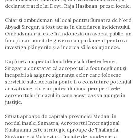
declarat fratele lui Dewi, Raja Hasibuan, presei locale.
Chiar și ombudsman-ul local pentru Sumatra de Nord,
Abyadi Siregar, a fost atras în elucidarea incidentului.
Ombudsman-ul este în Indonezia un avocat public, un
funcționar numit de guvern sau parlament pentru a
investiga plângerile și a încerca să le soluționeze.
După ce a inspectat locul decesului bietei femei,
Siregar a constatat că aeroportul a fost neglijent și
incapabil să asigure siguranța celor care folosesc
serviciile sale. Aceasta poate fi o constatare potențial
acuzatoare, care ar putea diminua perspectivele
aeroportului în cazul în care acest caz va ajunge în
justiție.
Situat aproape de capitala provinciei Medan, în
nordul insulei Sumatra, Aeroportul Internațional
Kualanamu este strategic aproape de Thailanda,
Singapore și Malaezia și, înainte de pandemie, a