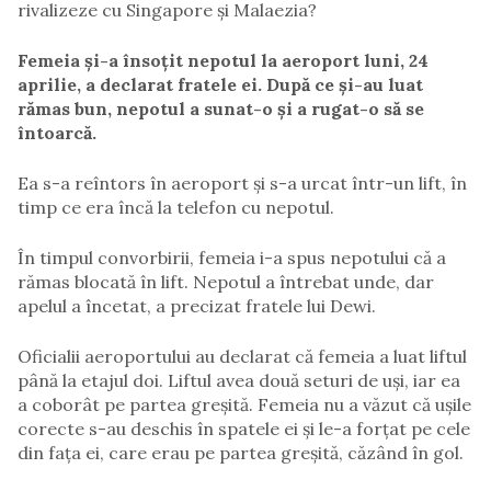
rivalizeze cu Singapore și Malaezia?
Femeia și-a însoțit nepotul la aeroport luni, 24
aprilie, a declarat fratele ei. După ce și-au luat
rămas bun, nepotul a sunat-o și a rugat-o să se
întoarcă.
Ea s-a reîntors în aeroport și s-a urcat într-un lift, în
timp ce era încă la telefon cu nepotul.
În timpul convorbirii, femeia i-a spus nepotului că a
rămas blocată în lift. Nepotul a întrebat unde, dar
apelul a încetat, a precizat fratele lui Dewi.
Oficialii aeroportului au declarat că femeia a luat liftul
până la etajul doi. Liftul avea două seturi de uși, iar ea
a coborât pe partea greșită. Femeia nu a văzut că uşile
corecte s-au deschis în spatele ei și le-a forțat pe cele
din fața ei, care erau pe partea greșită, căzând în gol.