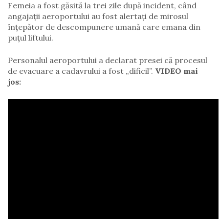
Femeia a fost găsită la trei zile după incident, când
angajații aeroportului au fost alertați de mirosul
înțepător de descompunere umană care emana din
puțul liftului.
Personalul aeroportului a declarat presei că procesul
de evacuare a cadavrului a fost „dificil”.
VIDEO mai
jos: