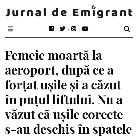
Femeie moartă la
aeroport, după ce a
forţat uşile şi a căzut
în puţul liftului. Nu a
văzut că uşile corecte
s-au deschis în spatele