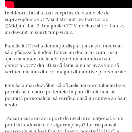
Incidentul fatal a fost surprins de camerele de
supraveghere CCTV și distribuit pe Twitter de
@Midjan_La_2. Imaginile CCTV, neclare și terifiante,
au devenit în scurt timp virale.
Familia lui Dewi a denunțat dispariția sa și a încercat
să o găsească. Rudele femeii au declarat cum li s-a
spus că nimeni de la aeroport nu a monitorizat
camera CCTV din lift și că familia nu ar avea voie să
verifice niciuna dintre imagini din motive procedurale.
Familia a mai dezvăluit că oficialii aeroportului nu le-a
permis să o caute pe femeie în puțul liftului sau să
permită personalului să verifice dacă nu cumva a căzut
acolo.
„Acesta este un aeroport de nivel internațional. Cum
pot fi standardele de siguranță așa? Iar răspunsul
personalului a fost foarte, foarte nesatisfăcător”, a