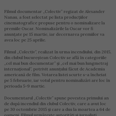
Filmul documentar „Colectiv” regizat de Alexander
Nanau, a fost selectat pe lista producţiilor
cinematografice propuse pentru o nominalizare la
premiile Oscar. Nominalizările la Oscar vor fi
anunțate pe 15 martie, iar decernarea premiilor va
avea loc pe 25 aprilie.
Filmul „Colectiv”, realizat în urma incendiului, din 2015,
din clubul bucureștean Colectiv se află în categoriile
„cel mai bun documentar” şi „cel mai bun lungmetraj
internaţional”, potrivit anunțului făcut de Academia
americană de film. Votarea listei scurte s-a încheiat
pe 5 februarie, iar votul pentru nominalizări are loc în
perioada 5-9 martie.
Documentarul „Colectiv” spune povestea primului an
de după incendiul din clubul Colectiv, care a avut loc
pe 30 octombrie 2015 și care a dus la moartea a 64 de
oameni. Filmul urmăreşte autorităţi şi jurnalişti,