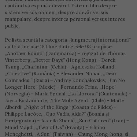
căutând să expună adevărul. Este un film despre
sistem versus oameni, despre adevăr versus
manipulare, despre interes personal versus interes
public.
Pe lista scurtă la categoria „lungmetraj internaţional”
au fost incluse 15 filme dintre cele 93 propuse:
„Another Round” (Danemarca) – regizat de Thomas
Vinterberg, „Better Days” (Hong Kong) – Derek
Tsang, „Charlatan” (Cehia) – Agnieszka Holland,
„Colective” (România) – Alexander Nanau, „Dear
Comrades!” (Rusia) – Andrey Konchalovskiy, „I’m No
Longer Here” (Mexic) – Fernando Frias, „Hope”
(Norvegia) – Maria Sødahl, „La Llorona” (Guatemala) –
Jayro Bustamante, „The Mole Agent” (Chile) – Maite
Alberdi, „Night of the Kings” (Coasta de Fildeş) –
Philippe Lacôte, „Quo Vadis, Aida?” (Bosnia şi
Herţegovina) – Jasmila Žbanić, „Sun Children” (Iran) –
Majid Majidi, „Two of Us” (Franţa) – Filippo
Meneghetti, „A Sun” (Taiwan) – Chung Mong-hong, şi