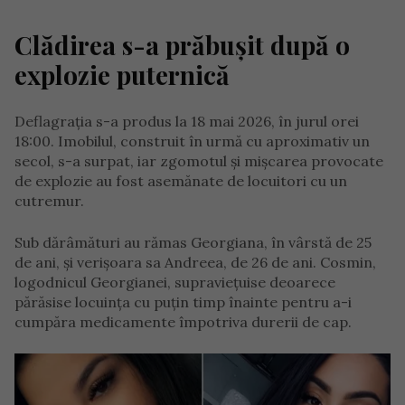
Clădirea s-a prăbușit după o
explozie puternică
Deflagrația s-a produs la 18 mai 2026, în jurul orei
18:00. Imobilul, construit în urmă cu aproximativ un
secol, s-a surpat, iar zgomotul și mișcarea provocate
de explozie au fost asemănate de locuitori cu un
cutremur.
Sub dărâmături au rămas Georgiana, în vârstă de 25
de ani, și verișoara sa Andreea, de 26 de ani. Cosmin,
logodnicul Georgianei, supraviețuise deoarece
părăsise locuința cu puțin timp înainte pentru a-i
cumpăra medicamente împotriva durerii de cap.