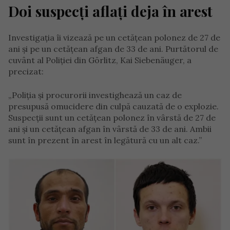
Doi suspecți aflați deja în arest
Investigația îi vizează pe un cetățean polonez de 27 de
ani și pe un cetățean afgan de 33 de ani. Purtătorul de
cuvânt al Poliției din Görlitz, Kai Siebenäuger, a
precizat:
„Poliția și procurorii investighează un caz de
presupusă omucidere din culpă cauzată de o explozie.
Suspecții sunt un cetățean polonez în vârstă de 27 de
ani și un cetățean afgan în vârstă de 33 de ani. Ambii
sunt în prezent în arest în legătură cu un alt caz.”