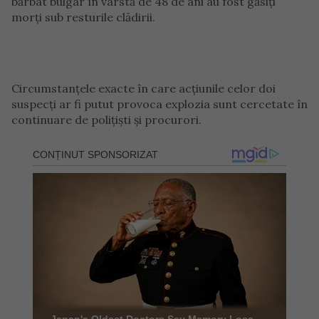
bărbat bulgar în vârstă de 48 de ani au fost găsiți
morți sub resturile clădirii.
Circumstanțele exacte în care acțiunile celor doi
suspecți ar fi putut provoca explozia sunt cercetate în
continuare de polițiști și procurori.