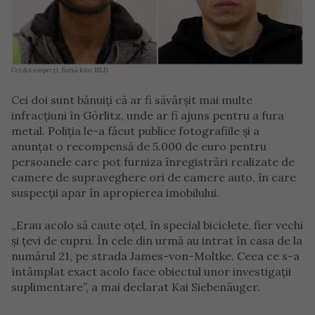
Cei doi suspecți. Sursă foto: BILD.
Cei doi sunt bănuiți că ar fi săvârșit mai multe
infracțiuni în Görlitz, unde ar fi ajuns pentru a fura
metal. Poliția le-a făcut publice fotografiile și a
anunțat o recompensă de 5.000 de euro pentru
persoanele care pot furniza înregistrări realizate de
camere de supraveghere ori de camere auto, în care
suspecții apar în apropierea imobilului.
„Erau acolo să caute oțel, în special biciclete, fier vechi
și țevi de cupru. În cele din urmă au intrat în casa de la
numărul 21, pe strada James-von-Moltke. Ceea ce s-a
întâmplat exact acolo face obiectul unor investigații
suplimentare”, a mai declarat Kai Siebenäuger.