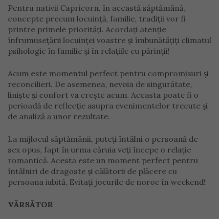
Pentru nativii Capricorn, în această săptămână,
concepte precum locuință, familie, tradiții vor fi
printre primele priorități. Acordați atenție
înfrumusețării locuinței voastre și îmbunătățiți climatul
psihologic în familie și în relațiile cu părinții!
Acum este momentul perfect pentru compromisuri și
reconcilieri. De asemenea, nevoia de singurătate,
liniște și confort va crește acum. Aceasta poate fi o
perioadă de reflecție asupra evenimentelor trecute și
de analiză a unor rezultate.
La mijlocul săptămânii, puteți întâlni o persoană de
sex opus, fapt în urma căruia veți începe o relație
romantică. Acesta este un moment perfect pentru
întâlniri de dragoste și călătorii de plăcere cu
persoana iubită. Evitați jocurile de noroc în weekend!
VĂRSĂTOR