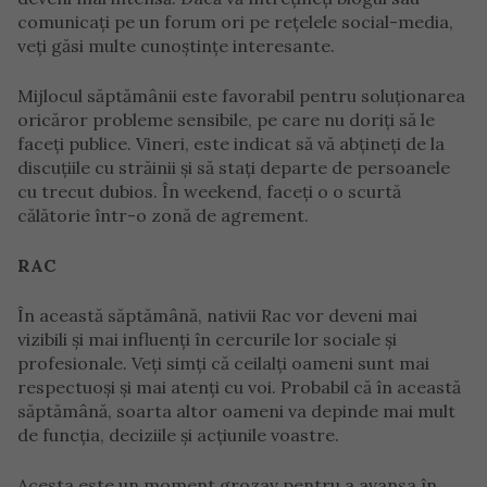
comunicați pe un forum ori pe rețelele social-media,
veți găsi multe cunoștințe interesante.
Mijlocul săptămânii este favorabil pentru soluționarea
oricăror probleme sensibile, pe care nu doriți să le
faceți publice. Vineri, este indicat să vă abțineți de la
discuțiile cu străinii și să stați departe de persoanele
cu trecut dubios. În weekend, faceți o o scurtă
călătorie într-o zonă de agrement.
RAC
În această săptămână, nativii Rac vor deveni mai
vizibili și mai influenți în cercurile lor sociale și
profesionale. Veți simți că ceilalți oameni sunt mai
respectuoși și mai atenți cu voi. Probabil că în această
săptămână, soarta altor oameni va depinde mai mult
de funcția, deciziile și acțiunile voastre.
Acesta este un moment grozav pentru a avansa în