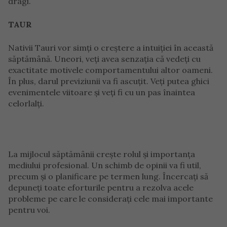
dragi.
TAUR
Nativii Tauri vor simți o creștere a intuiției în această
săptămână. Uneori, veți avea senzația că vedeți cu
exactitate motivele comportamentului altor oameni.
În plus, darul previziunii va fi ascuțit. Veți putea ghici
evenimentele viitoare și veți fi cu un pas înaintea
celorlalți.
La mijlocul săptămânii crește rolul și importanța
mediului profesional. Un schimb de opinii va fi util,
precum și o planificare pe termen lung. Încercați să
depuneți toate eforturile pentru a rezolva acele
probleme pe care le considerați cele mai importante
pentru voi.