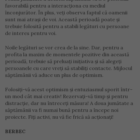
favorabilă pentru a interacționa cu mediul
înconjurător. În plus, veți observa faptul că oamenii
sunt mai atrași de voi. Această perioadă poate și
trebuie folosită pentru a stabili legături cu persoane
de interes pentru voi.
Noile legături se vor crea de la sine. Dar, pentru a
profita la maxim de momentele pozitive din această
perioadă, trebuie să preluați inițiativa și să alegeți
persoanele cu care vreți să stabiliți contacte. Mijlocul
săptămânii vă aduce un plus de optimism.
Folosiți-vă acest optimism și entuziasmul sporit într-
un mod cât mai creativ! Rezervați-vă timp și pentru
distracție, dar nu întreceți măsura! A doua jumătate a
săptămânii va fi numai bună pentru a începe noi
proiecte. Fiți activi, nu vă fie frică să acționați!
BERBEC