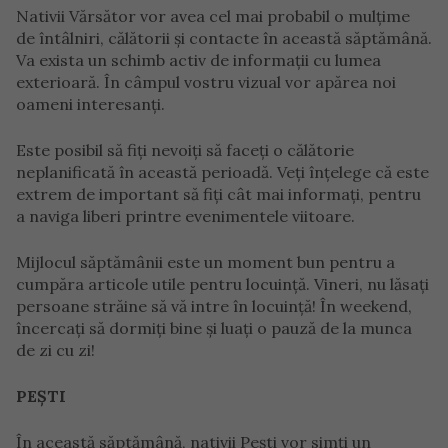
Nativii Vărsător vor avea cel mai probabil o mulțime
de întâlniri, călătorii și contacte în această săptămână.
Va exista un schimb activ de informații cu lumea
exterioară. În câmpul vostru vizual vor apărea noi
oameni interesanți.
Este posibil să fiți nevoiți să faceți o călătorie
neplanificată în această perioadă. Veți înțelege că este
extrem de important să fiți cât mai informați, pentru
a naviga liberi printre evenimentele viitoare.
Mijlocul săptămânii este un moment bun pentru a
cumpăra articole utile pentru locuință. Vineri, nu lăsați
persoane străine să vă intre în locuință! În weekend,
încercați să dormiți bine și luați o pauză de la munca
de zi cu zi!
PEȘTI
În această săptămână, nativii Pești vor simți un