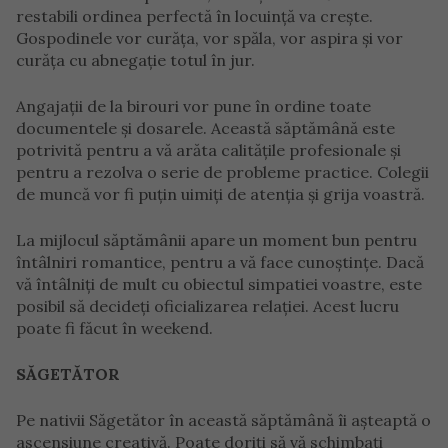
restabili ordinea perfectă în locuință va crește.
Gospodinele vor curăța, vor spăla, vor aspira și vor
curăța cu abnegație totul în jur.
Angajații de la birouri vor pune în ordine toate
documentele și dosarele. Această săptămână este
potrivită pentru a vă arăta calitățile profesionale și
pentru a rezolva o serie de probleme practice. Colegii
de muncă vor fi puțin uimiți de atenția și grija voastră.
La mijlocul săptămânii apare un moment bun pentru
întâlniri romantice, pentru a vă face cunoștințe. Dacă
vă întâlniți de mult cu obiectul simpatiei voastre, este
posibil să decideți oficializarea relației. Acest lucru
poate fi făcut în weekend.
SĂGETĂTOR
Pe nativii Săgetător în această săptămână îi așteaptă o
ascensiune creativă. Poate doriți să vă schimbați