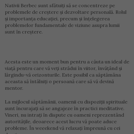
Nativii Berbec sunt sfătuiți să se concentreze pe
problemele de creștere și dezvoltare personală. Rolul
și importanța educației, precum și înțelegerea
problemelor fundamentale de viziune asupra lumii
sunt în creștere.
Acesta este un moment bun pentru a căuta un ideal de
viață pentru care vă veți strădui în viitor, învățând și
lărgindu-vă orizonturile. Este posibil ca săptămâna
aceasta să întâlniți o persoană care să vă devină
mentor.
La mijlocul săptămânii, oamenii cu dispoziții spirituale
sunt încurajați să se angajeze în practici meditative.
Vineri, nu intrați în dispute cu oameni reprezentând
autoritățile, deoarece acest lucru vă poate aduce
probleme. În weeekend vă relaxați împreună cu cei