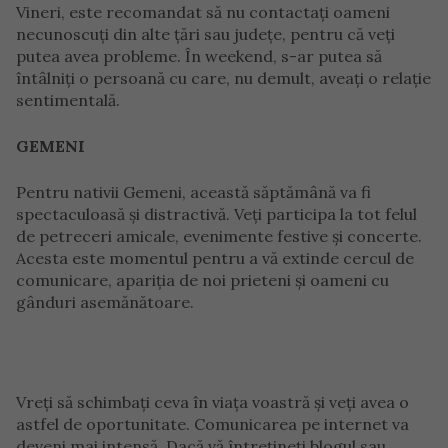
Vineri, este recomandat să nu contactați oameni
necunoscuți din alte țări sau județe, pentru că veți
putea avea probleme. În weekend, s-ar putea să
întâlniți o persoană cu care, nu demult, aveați o relație
sentimentală.
GEMENI
Pentru nativii Gemeni, această săptămână va fi
spectaculoasă și distractivă. Veți participa la tot felul
de petreceri amicale, evenimente festive și concerte.
Acesta este momentul pentru a vă extinde cercul de
comunicare, apariția de noi prieteni și oameni cu
gânduri asemănătoare.
Vreți să schimbați ceva în viața voastră și veți avea o
astfel de oportunitate. Comunicarea pe internet va
deveni mai intensă. Dacă vă întrețineți blogul sau