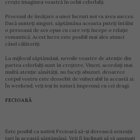
crește imaginea voastră în ochii celorlalți.
Procesul de învățare a unor lucruri noi va avea succes.
Dacă sunteți singuri, săptămâna aceasta puteți întâlni
o persoană de sex opus cu care veți începe o relație
romantică. Acest lucru este posibil mai ales atunci
când călătoriți.
La mijlocul săptămânii, nevoile voastre de atenție din
partea celorlalți sunt în creștere. Vineri, acordați mai
multă atenție sănătății, nu faceți abuzuri, deoarece
corpul vostru este deosebit de vulnerabil în această zi.
În weekend, veți ieși în natură împreună cu cei dragi.
FECIOARĂ
Este posibil ca nativii Fecioară să-și dorească senzații
tari în această săptămână. Veți fi înclinați să vă asumați