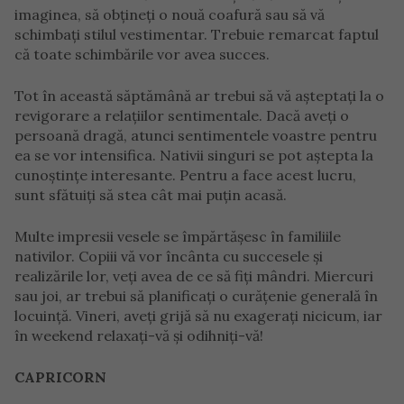
imaginea, să obțineți o nouă coafură sau să vă
schimbați stilul vestimentar. Trebuie remarcat faptul
că toate schimbările vor avea succes.
Tot în această săptămână ar trebui să vă așteptați la o
revigorare a relațiilor sentimentale. Dacă aveți o
persoană dragă, atunci sentimentele voastre pentru
ea se vor intensifica. Nativii singuri se pot aștepta la
cunoștințe interesante. Pentru a face acest lucru,
sunt sfătuiți să stea cât mai puțin acasă.
Multe impresii vesele se împărtășesc în familiile
nativilor. Copiii vă vor încânta cu succesele și
realizările lor, veți avea de ce să fiți mândri. Miercuri
sau joi, ar trebui să planificați o curățenie generală în
locuință. Vineri, aveți grijă să nu exagerați nicicum, iar
în weekend relaxați-vă și odihniți-vă!
CAPRICORN