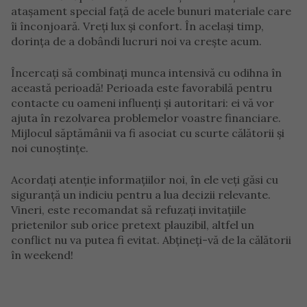
atașament special față de acele bunuri materiale care
îi înconjoară. Vreți lux și confort. În același timp,
dorința de a dobândi lucruri noi va crește acum.
Încercați să combinați munca intensivă cu odihna în
această perioadă! Perioada este favorabilă pentru
contacte cu oameni influenți și autoritari: ei vă vor
ajuta în rezolvarea problemelor voastre financiare.
Mijlocul săptămânii va fi asociat cu scurte călătorii și
noi cunoștințe.
Acordați atenție informațiilor noi, în ele veți găsi cu
siguranță un indiciu pentru a lua decizii relevante.
Vineri, este recomandat să refuzați invitațiile
prietenilor sub orice pretext plauzibil, altfel un
conflict nu va putea fi evitat. Abțineți-vă de la călătorii
în weekend!