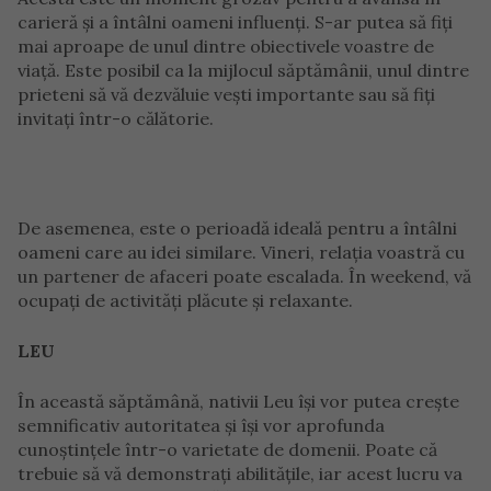
carieră și a întâlni oameni influenți. S-ar putea să fiți
mai aproape de unul dintre obiectivele voastre de
viață. Este posibil ca la mijlocul săptămânii, unul dintre
prieteni să vă dezvăluie vești importante sau să fiți
invitați într-o călătorie.
De asemenea, este o perioadă ideală pentru a întâlni
oameni care au idei similare. Vineri, relația voastră cu
un partener de afaceri poate escalada. În weekend, vă
ocupați de activități plăcute și relaxante.
LEU
În această săptămână, nativii Leu își vor putea crește
semnificativ autoritatea și își vor aprofunda
cunoștințele într-o varietate de domenii. Poate că
trebuie să vă demonstrați abilitățile, iar acest lucru va