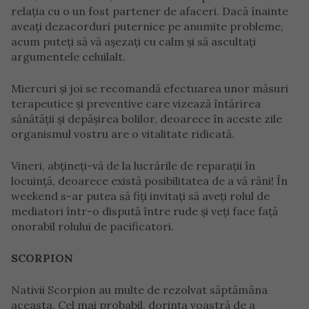
relația cu o un fost partener de afaceri. Dacă înainte
aveați dezacorduri puternice pe anumite probleme,
acum puteți să vă așezați cu calm și să ascultați
argumentele celuilalt.
Miercuri și joi se recomandă efectuarea unor măsuri
terapeutice și preventive care vizează întărirea
sănătății și depășirea bolilor, deoarece în aceste zile
organismul vostru are o vitalitate ridicată.
Vineri, abțineți-vă de la lucrările de reparații în
locuință, deoarece există posibilitatea de a vă răni! În
weekend s-ar putea să fiți invitați să aveți rolul de
mediatori într-o dispută între rude și veți face față
onorabil rolului de pacificatori.
SCORPION
Nativii Scorpion au multe de rezolvat săptămâna
aceasta. Cel mai probabil, dorința voastră de a