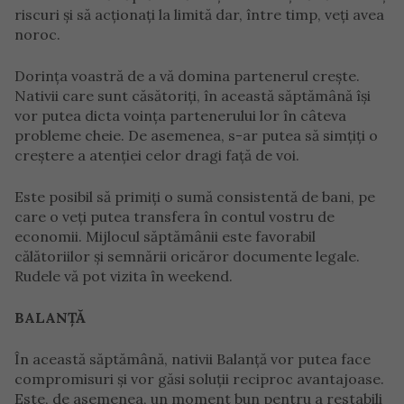
riscuri și să acționați la limită dar, între timp, veți avea
noroc.
Dorința voastră de a vă domina partenerul crește.
Nativii care sunt căsătoriți, în această săptămână își
vor putea dicta voința partenerului lor în câteva
probleme cheie. De asemenea, s-ar putea să simțiți o
creștere a atenției celor dragi față de voi.
Este posibil să primiți o sumă consistentă de bani, pe
care o veți putea transfera în contul vostru de
economii. Mijlocul săptămânii este favorabil
călătoriilor și semnării oricăror documente legale.
Rudele vă pot vizita în weekend.
BALANȚĂ
În această săptămână, nativii Balanță vor putea face
compromisuri și vor găsi soluții reciproc avantajoase.
Este, de asemenea, un moment bun pentru a restabili