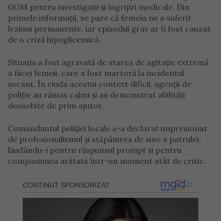
GOM pentru investigații și îngrijiri medicale. Din
primele informații, se pare că femeia nu a suferit
leziuni permanente, iar episodul grav ar fi fost cauzat
de o criză hipoglicemică.
Situația a fost agravată de starea de agitație extremă
a fiicei femeii, care a fost martoră la incidentul
șocant. În ciuda acestui context dificil, agenții de
poliție au rămas calmi și au demonstrat abilități
deosebite de prim ajutor.
Comandantul poliției locale s-a declarat impresionat
de profesionalismul și stăpânirea de sine a patrulei,
lăudându-i pentru răspunsul prompt și pentru
compasiunea arătată într-un moment atât de critic.