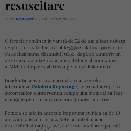
resuscitare
Scris de:
Mihai Diaconu
- vineri, 13 septembrie 2024
O femeie româncă în vârstă de 52 de ani a fost salvată
de poliția locală din orașul Reggio Calabria, provincia
cu același nume din sudul Italiei, după ce a suferit un
stop cardiac într-un autobuz de linie al companiei
ATAM, în timp ce călătorea pe faleza Falcomatà.
Incidentul a avut loc în urmă cu câteva zile,
informează
Calabria Reportage
, iar reacția rapidă a
autorităților și intervenția echipajului medical au fost
esențiale pentru salvarea conaționalei noastre.
Femeia se afla în autobuz împreună cu fiica sa de 19
ani când a leșinat brusc. Șoferul autobuzului,
observând situația gravă, a alertat imediat o patrulă