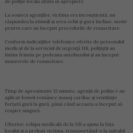
de poliție locală aflată în apropiere.
La sosirea agenților, victima era inconștientă, nu
răspundea la stimuli și avea ochii și gura închise, motiv
pentru care au început procedurile de resuscitare.
Conform indicațiilor telefonice oferite de personalul
medical de la serviciul de urgență 118, polițiștii au
întins femeia pe podeaua autobuzului și au început
manevrele de resuscitare.
Timp de aproximativ 15 minute, agenții de poliție i-au
aplicat femeii românce masaj cardiac și ventilație
forțată gură la gură, până când aceasta a început să
respire singură.
Ulterior, echipa medicală de la 118 a ajuns la fața
locului și a preluat victima, transportând-o la spitalul