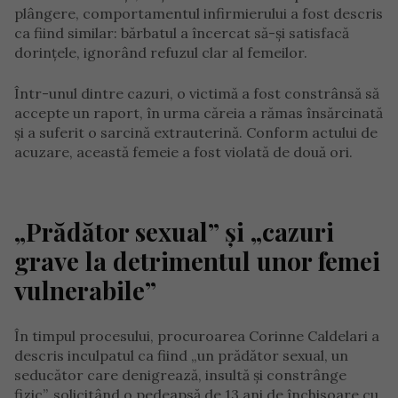
plângere, comportamentul infirmierului a fost descris
ca fiind similar: bărbatul a încercat să-și satisfacă
dorințele, ignorând refuzul clar al femeilor.
Într-unul dintre cazuri, o victimă a fost constrânsă să
accepte un raport, în urma căreia a rămas însărcinată
și a suferit o sarcină extrauterină. Conform actului de
acuzare, această femeie a fost violată de două ori.
„Prădător sexual” și „cazuri
grave la detrimentul unor femei
vulnerabile”
În timpul procesului, procuroarea Corinne Caldelari a
descris inculpatul ca fiind „un prădător sexual, un
seducător care denigrează, insultă și constrânge
fizic”, solicitând o pedeapsă de 13 ani de închisoare cu