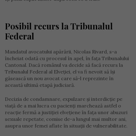
Posibil recurs la Tribunalul
Federal
Mandatul avocatului apărării, Nicolas Rivard, s-a
încheiat odată cu procesul în apel, în fața Tribunalului
Cantonal. Dacă românul va decide să facă recurs la
Tribunalul Federal al Elveției, el va fi nevoit să își
găsească un nou avocat care să-l reprezinte în
această ultimă etapă judiciară.
Decizia de condamnare, expulzare și interdicție pe
viață de a mai lucra cu pacienți marchează astfel o
reacție fermă a justiției elvețiene în fața unor abuzuri
sexuale repetate, comise de-a lungul mai multor ani,
asupra unor femei aflate în situații de vulnerabilitate.