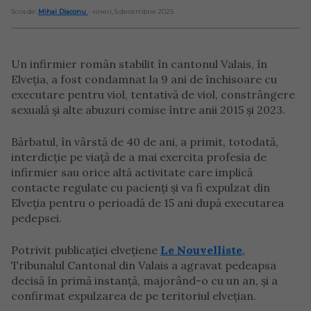
Scris de:
Mihai Diaconu
- vineri, 5 decembrie 2025
Un infirmier român stabilit în cantonul Valais, în
Elveția, a fost condamnat la 9 ani de închisoare cu
executare pentru viol, tentativă de viol, constrângere
sexuală și alte abuzuri comise între anii 2015 și 2023.
Bărbatul, în vârstă de 40 de ani, a primit, totodată,
interdicție pe viață de a mai exercita profesia de
infirmier sau orice altă activitate care implică
contacte regulate cu pacienți și va fi expulzat din
Elveția pentru o perioadă de 15 ani după executarea
pedepsei.
Potrivit publicației elvețiene
Le Nouvelliste
,
Tribunalul Cantonal din Valais a agravat pedeapsa
decisă în primă instanță, majorând-o cu un an, și a
confirmat expulzarea de pe teritoriul elvețian.