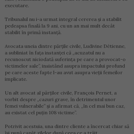
executare.
Tribunalul nu i-a urmat integral cererea și a stabilit
pedeapsa finală la 9 ani, cu un an mai mult decât
stabilit în primă instanță.
Avocata uneia dintre părțile civile, Ludivine Détienne,
a subliniat în fața instanței că „acuzatul nu a
recunoscut niciodată suferința pe care a provocat-o
victimelor sale”, insistând asupra impactului profund
pe care aceste fapte l-au avut asupra vieții femeilor
implicate.
Un alt avocat al părților civile, François Pernet, a
vorbit despre „cazuri grave, în detrimentul unor
femei vulnerabile” și a afirmat că, „în cel mai bun caz,
au existat cel puțin 108 victime”.
Potrivit acestuia, una dintre cliente a încercat chiar să
își pună capăt zilelor după ceea ce a trăit.