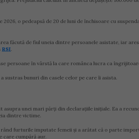
îngrijea. Prejudiciul calculat în anchetă depășește 160.000 d
iulie 2026, o pedeapsă de 20 de luni de închisoare cu suspend
rea făcută de fiul uneia dintre persoanele asistate, iar are
a
RSI
.
șase persoane în vârstă la care românca lucra ca îngrijitoar
 sustras bunuri din casele celor pe care îi asista.
t asupra unei mari părți din declarațiile inițiale. Ea a recu
eia dintre victime.
rând furturile imputate femeii și a arătat că o parte impor
ne care cumpără aur.