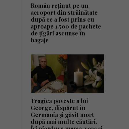
Român reținut pe un
aeroport din străinătate
după ce a fost prins cu
aproape 1.500 de pachete
de țigări ascunse în
bagaje
Tragica poveste a lui
George, dispărut în
Germania și găsit mort
după mai multe căutări.
Își pierduse mama, sora și