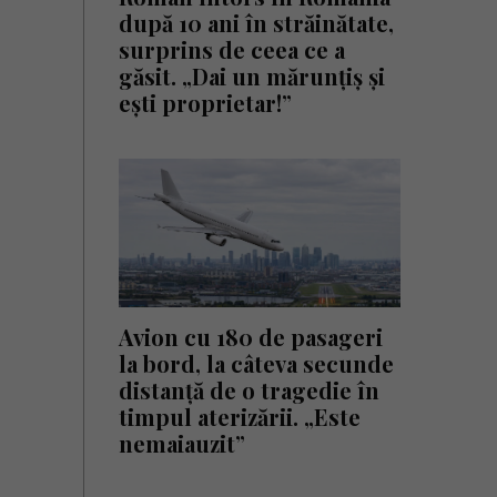
după 10 ani în străinătate,
surprins de ceea ce a
găsit. „Dai un mărunțiș și
ești proprietar!”
Avion cu 180 de pasageri
la bord, la câteva secunde
distanță de o tragedie în
timpul aterizării. „Este
nemaiauzit”