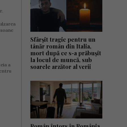
r.
pulzarea
ersoane
Sfârșit tragic pentru un
tânăr român din Italia,
mort după ce s-a prăbușit
la locul de muncă, sub
eia a
soarele arzător al verii
pentru
Român întors în România