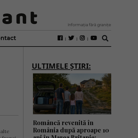
Informația fără granițe
ntact
ULTIMELE ȘTIRI:
Româncă revenită în
România după aproape 10
 alte
ani în Marea Britanie: