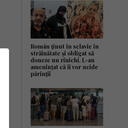
Român ținut în sclavie în
străinătate și obligat să
doneze un rinichi. L-au
amenințat că îi vor ucide
părinții