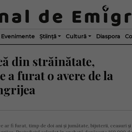
Evenimente
Știință
Cultură
Diaspora
Co
ă din străinătate,
a furat o avere de la
ngrijea
 fi furat, timp de doi ani și jumătate, bijuterii, ceasuri și