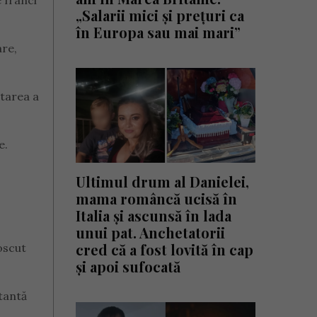
e franci
„Salarii mici și prețuri ca
în Europa sau mai mari”
are,
starea a
e.
Ultimul drum al Danielei,
mama româncă ucisă în
Italia și ascunsă în lada
unui pat. Anchetatorii
cred că a fost lovită în cap
noscut
și apoi sufocată
tantă