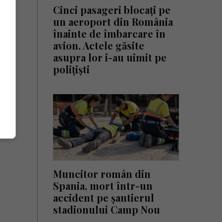
Cinci pasageri blocați pe
un aeroport din România
înainte de îmbarcare în
avion. Actele găsite
asupra lor i-au uimit pe
polițiști
Muncitor român din
Spania, mort într-un
accident pe șantierul
stadionului Camp Nou