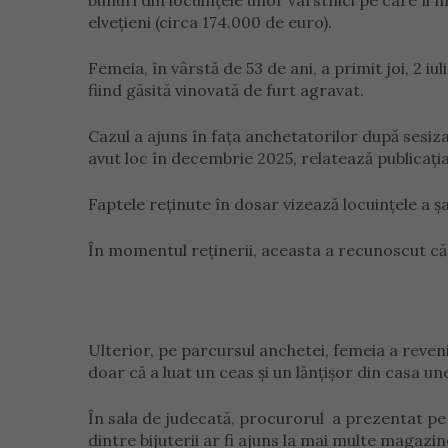
bunuri din locuințele unor vârstnici pe care îi 
elvețieni (circa 174.000 de euro).
Femeia, în vârstă de 53 de ani, a primit joi, 2 
fiind găsită vinovată de furt agravat.
Cazul a ajuns în fața anchetatorilor după sesiza
avut loc în decembrie 2025, relatează publicați
Faptele reținute în dosar vizează locuințele a 
În momentul reținerii, aceasta a recunoscut că a
Ulterior, pe parcursul anchetei, femeia a reveni
doar că a luat un ceas și un lănțișor din casa un
În sala de judecată, procurorul a prezentat pe 
dintre bijuterii ar fi ajuns la mai multe magazi