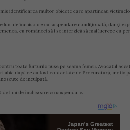
mis identificarea multor obiecte care aparțineau victimelo
 luni de închisoare cu suspendare condiționată, dar și ex
asemenea, ca româncei să i se interzică să mai lucreze cu p
pentru toate furturile puse pe seama femeii. Avocatul acest
nțuri abia după ce au fost contactate de Procuratură, motiv 
unoscute de inculpată.
 de luni de închisoare cu suspendare.