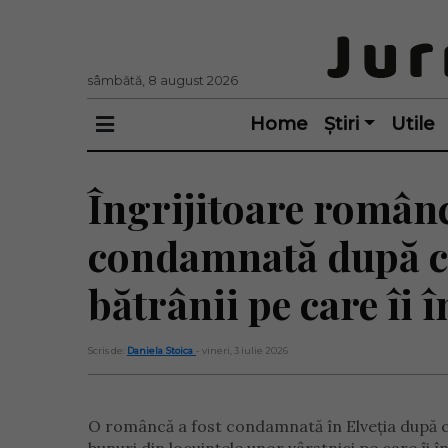
sâmbătă, 8 august 2026
Home
Știri
Utile
Îngrijitoare românc
condamnată după ce 
bătrânii pe care îi î
Scris de:
Daniela Stoica
- vineri, 3 iulie 2026
O româncă a fost condamnată în Elveția după ce ar