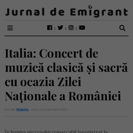
Italia: Concert de
muzică clasică și sacră
cu ocazia Zilei
Naționale a României
Scris de:
Redacția
- vineri, 24 noiembrie 2023
În lumina succesului remarcabil înregistrat la