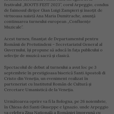
festivalul „ROOTS FEST 2023”, corul Arpeggio, condus
de faimosul dirijor Gian Luigi Zampieri și însoțit de
virtuoasa naistă Ana Maria Dumitrache, anunță
continuarea turneului european „Confluențe
Muzicale”.
Acest turneu, finanțat de Departamentul pentru
Românii de Pretutindeni – Secretariatul General al
Guvernului, își propune să aducă în fața publicului o
selecție de muzică sacră și clasică.
Spectacolul de debut al turneului a avut loc pe 3
septembrie în prestigioasa biserică Santi Apostoli di
Cristo din Veneția, un eveniment realizat în
parteneriat cu Institutul Român de Cultură și
Cercetare Umanistică de la Veneția.
Următoarea oprire va fi la Bologna, pe 26 noiembrie,
în Chiesa dei Santi Giuseppe e Ignazio, unde Arpeggio
va celebra Ziua Națională a României împreună cu