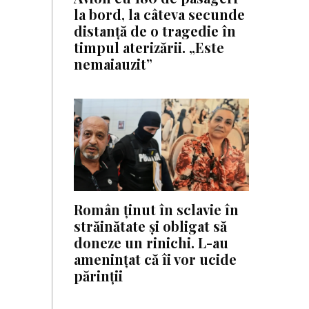
la bord, la câteva secunde
distanță de o tragedie în
timpul aterizării. „Este
nemaiauzit”
Român ținut în sclavie în
străinătate și obligat să
doneze un rinichi. L-au
amenințat că îi vor ucide
părinții