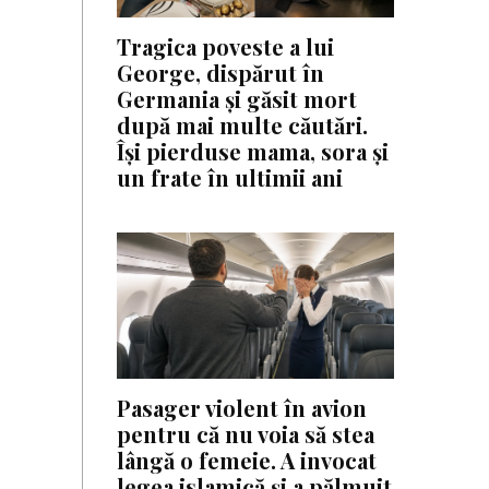
Tragica poveste a lui
George, dispărut în
Germania și găsit mort
după mai multe căutări.
Își pierduse mama, sora și
un frate în ultimii ani
Pasager violent în avion
pentru că nu voia să stea
lângă o femeie. A invocat
legea islamică și a pălmuit