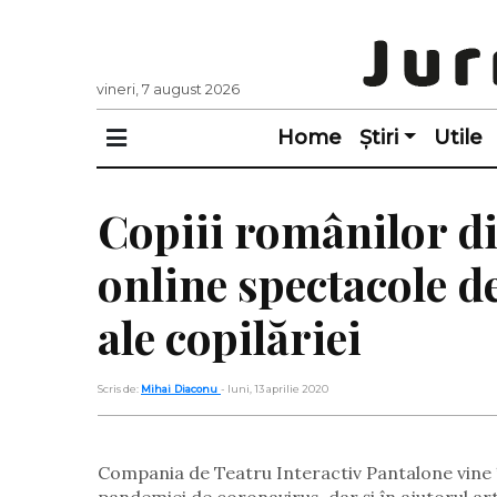
vineri, 7 august 2026
Home
Știri
Utile
Copiii românilor di
online spectacole d
ale copilăriei
Scris de:
Mihai Diaconu
- luni, 13 aprilie 2020
Compania de Teatru Interactiv Pantalone vine în