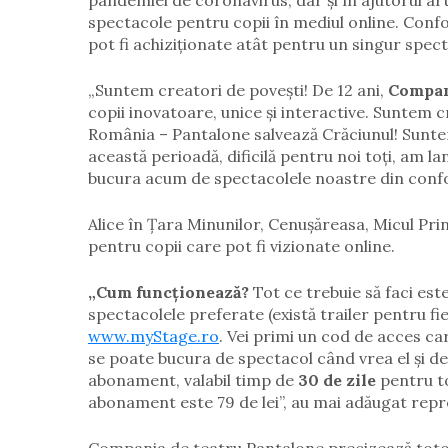
pandemiei de coronavirus, dar și în ajutorul arti
spectacole pentru copii în mediul online. Conf
pot fi achiziționate atât pentru un singur spec
„Suntem creatori de povești! De 12 ani,
Compan
copii inovatoare, unice și interactive. Suntem 
România – Pantalone salvează Crăciunul! Suntem 
această perioadă, dificilă pentru noi toți, am l
bucura acum de spectacolele noastre din confor
Alice în Țara Minunilor, Cenușăreasa, Micul Pri
pentru copii care pot fi vizionate online.
„Cum funcționează?
Tot ce trebuie să faci est
spectacolele preferate (există trailer pentru fiec
www.myStage.ro
. Vei primi un cod de acces car
se poate bucura de spectacol când vrea el și de câ
abonament, valabil timp de
30 de zile
pentru toa
abonament este 79 de lei”, au mai adăugat repr