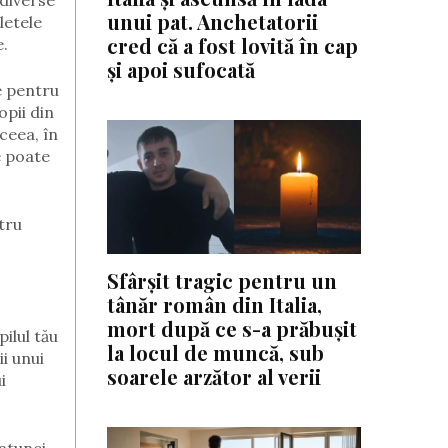
 diverse
unui pat. Anchetatorii
letele
cred că a fost lovită în cap
e.
și apoi sufocată
e pentru
pii din
ceea, î
n
e poate
tru
Sfârșit tragic pentru un
tânăr român din Italia,
mort după ce s-a prăbușit
ilul tău
la locul de muncă, sub
ii unui
soarele arzător al verii
i