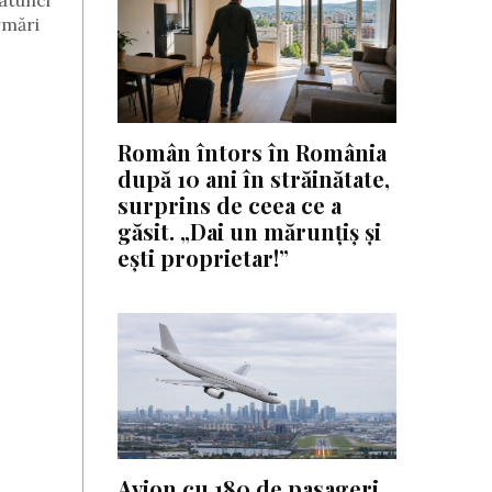
atunci
rmări
Român întors în România
după 10 ani în străinătate,
surprins de ceea ce a
găsit. „Dai un mărunțiș și
ești proprietar!”
Avion cu 180 de pasageri