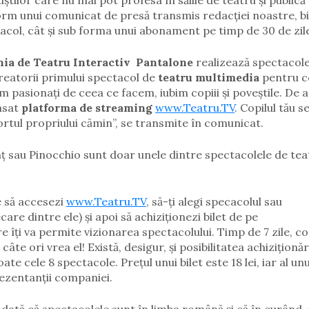
știlor care nu mai pot profesa în sălile de teatru și publică
orm unui comunicat de presă transmis redacției noastre, bi
tacol, cât și sub forma unui abonament pe timp de 30 de zil
ia de Teatru Interactiv
Pantalone
realizează spectacol
creatorii primului spectacol de
teatru multimedia
pentru co
pasionați de ceea ce facem, iubim copiii și poveștile. De a
ansat
platforma de streaming
www.Teatru.TV
.
Copilul tău s
tul propriului cămin”, se transmite în comunicat.
nț sau Pinocchio sunt doar unele dintre spectacolele de tea
e să accesezi
www.Teatru.TV
, să-ți alegi specacolul sau
are dintre ele) și apoi să achiziționezi bilet de pe
e îți va permite vizionarea spectacolului. Timp de 7 zile, cop
te ori vrea el! Există, desigur, și posibilitatea achiziționăr
te cele 8 spectacole. Prețul unui bilet este 18 lei, iar al unu
ezentanții companiei.