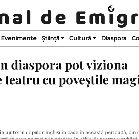
Evenimente
Știință
Cultură
Diaspora
Co
n diaspora pot viziona
e teatru cu poveștile mag
 ajutorul copiilor închiși în case în această perioadă, din