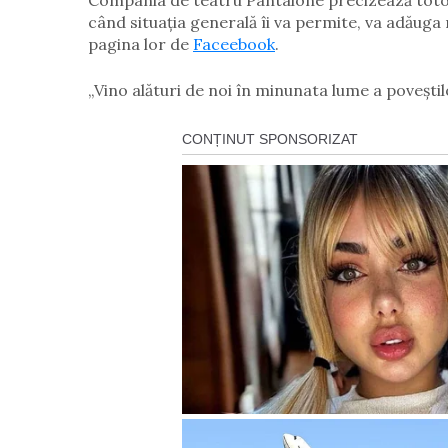
Compania de teatru Pantalone precizează totod
când situația generală îi va permite, va adăuga n
pagina lor de
Faceebook
.
„Vino alături de noi în minunata lume a poveștil