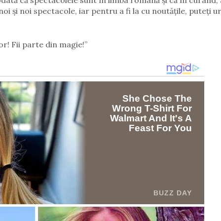
ată că spectacolele sunt în limba română și că în curând, 
oi și noi spectacole, iar pentru a fi la cu
noutățile, puteți u
or! Fii parte din magie!”