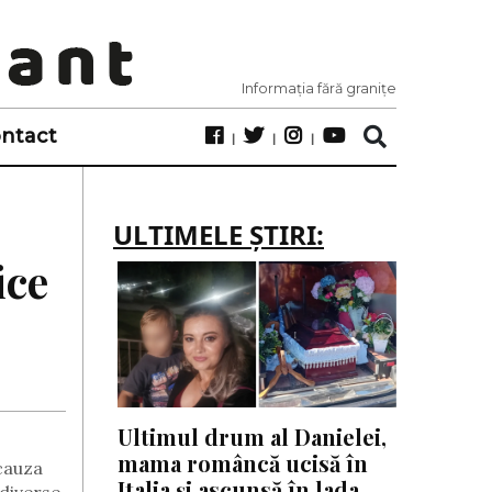
Informația fără granițe
ntact
ULTIMELE ȘTIRI:
ice
Ultimul drum al Danielei,
mama româncă ucisă în
 cauza
Italia și ascunsă în lada