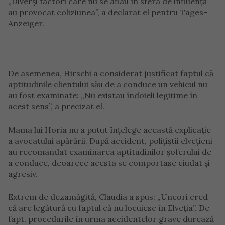
„Diverși factori care nu se aflau în sfera de influență
au provocat coliziunea”, a declarat el pentru Tages-
Anzeiger.
De asemenea, Hirschi a considerat justificat faptul că
aptitudinile clientului său de a conduce un vehicul nu
au fost examinate: „Nu existau îndoieli legitime în
acest sens”, a precizat el.
Mama lui Horia nu a putut înțelege această explicație
a avocatului apărării. După accident, polițiștii elvețieni
au recomandat examinarea aptitudinilor șoferului de
a conduce, deoarece acesta se comportase ciudat și
agresiv.
Extrem de dezamăgită, Claudia a spus: „Uneori cred
că are legătură cu faptul că nu locuiesc în Elveția”. De
fapt, procedurile în urma accidentelor grave durează