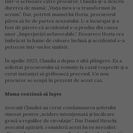
Într-o scrisoare către procuror, Claudia și-a descris
durerea de mamă: „Viața mea s-a transformat în
scrum”. Dar, potrivit mamei lui Horia, procurorul
părea să fie de partea acuzatului. L-a încurajat și a
fost de părere că accidentul s-a produs din cauza
unor „împrejurări nefavorabile”. Deoarece Horia era
îmbrăcat în haine de culoare închisă și accidentul s-a
petrecut într-un loc umbrit.
În aprilie 2023, Claudia a depus o altă plângere. Ea a
solicitat procurorului să renunțe la cazul respectiv și a
cerut instanței să grăbească procesul. Un nou
procuror se ocupă în prezent de acest caz.
Mama continuă să lupte
Avocații Claudiei au cerut condamnarea șoferului
vinovat pentru „ucidere intenționată și încălcare
gravă a regulilor de circulație”. Dar Daniel Hirschi,
avocatul apărării, consideră acest lucru nerealist: