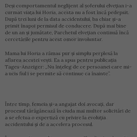
Deși comportamentul neglijent al șoferului elvețian i-a
curmat viața lui Horia, acesta nu a fost încă pedepsit.
După trei luni de la data accidentului, ba chiar și-a
primit înapoi permisul de conducere. După mai bine
de un an și jumătate, Parchetul elvețian continuă încă
cercetările pentru acest omor involuntar.
Mama lui Horia a rămas pur și simplu perplexă la
aflarea acestei vești. Ea a spus pentru publicația
Tages-Anzeiger: „Nu înțeleg de ce persoanei care mi-
a ucis fiul i se permite să continue ca înainte”.
Între timp, femeia și-a angajat doi avocați, dar
procesul tărăgănează în ciuda mai multor solicitări de
a se efctua o expertiză cu privire la evoluția
accidentului și de a accelera procesul.