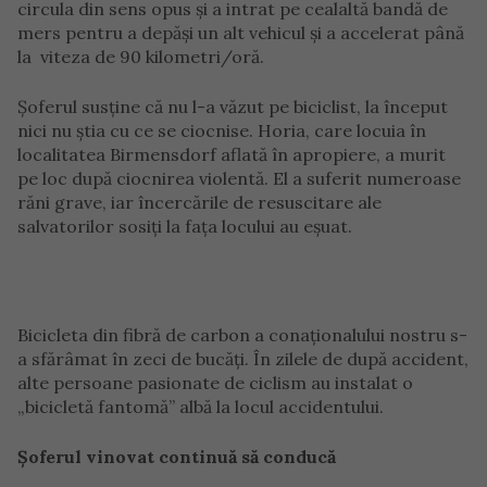
circula din sens opus și a intrat pe cealaltă bandă de
mers pentru a depăși un alt vehicul și a accelerat până
la viteza de 90 kilometri/oră.
Șoferul susține că nu l-a văzut pe biciclist, la început
nici nu știa cu ce se ciocnise. Horia, care locuia în
localitatea Birmensdorf aflată în apropiere, a murit
pe loc după ciocnirea violentă. El a suferit numeroase
răni grave, iar încercările de resuscitare ale
salvatorilor sosiți la fața locului au eșuat.
Bicicleta din fibră de carbon a conaționalului nostru s-
a sfărâmat în zeci de bucăți. În zilele de după accident,
alte persoane pasionate de ciclism au instalat o
„bicicletă fantomă” albă la locul accidentului.
Șoferul vinovat continuă să conducă