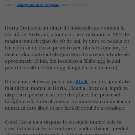
Scris de:
Redacția Jurnal de Emigrant
- luni, 22 mai 2023
Horia Crețescu, un tânăr de naționalitate română în
vârstă de 26 de ani, a fost ucis pe 3 octombrie 2021 de
mașina unui elvețian de 40 de ani, în timp ce pedala cu
bicicleta sa de curse pe un traseu din Albis (un lanț de
dealuri din cantonul elvețian Zürich care se întinde pe
aproximativ 19 km, din localitatea Sihlbrugg în sud
până la localitate Waldegg, lângă Zürich, în nord).
După cum relatează publicația
Blick
, un an și jumătate
mai târziu, mama lui Horia, Claudia Crețescu, luptă cu
disperare pentru a se face dreptate, dar procesul
tărăgănează. Șoferul vinovat de moartea românului nu
numai că este liber, ci are încă dreptul de a conduce.
Când Horia nu a răspuns la mesajele mamei sale în
acea fatidică zi de octombrie, Claudia a bănuit imediat