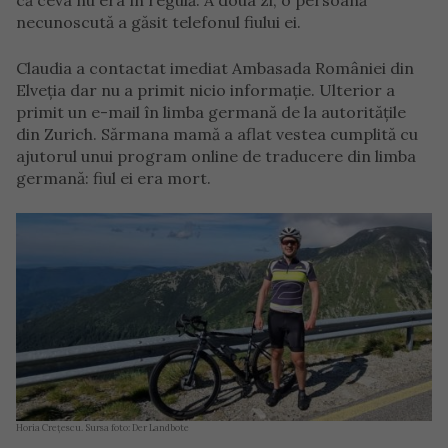
că ceva nu era în regulă. A doua zi, o persoană
necunoscută a găsit telefonul fiului ei.
Claudia a contactat imediat Ambasada României din
Elveția dar nu a primit nicio informație. Ulterior a
primit un e-mail în limba germană de la autoritățile
din Zurich. Sărmana mamă a aflat vestea cumplită cu
ajutorul unui program online de traducere din limba
germană: fiul ei era mort.
Horia Crețescu. Sursa foto: Der Landbote