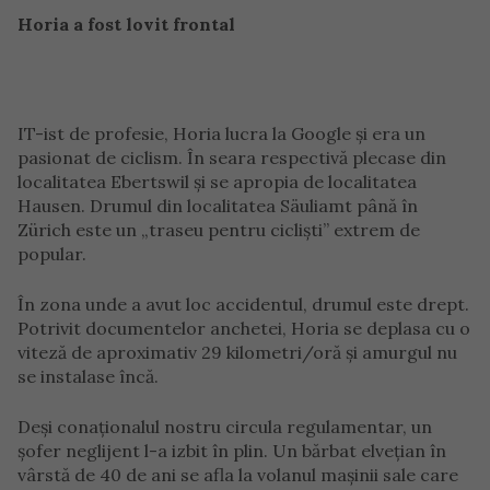
Horia a fost lovit frontal
IT-ist de profesie, Horia lucra la Google și era un
pasionat de ciclism. În seara respectivă plecase din
localitatea Ebertswil și se apropia de localitatea
Hausen. Drumul din localitatea Säuliamt până în
Zürich este un „traseu pentru cicliști” extrem de
popular.
În zona unde a avut loc accidentul, drumul este drept.
Potrivit documentelor anchetei, Horia se deplasa cu o
viteză de aproximativ 29 kilometri/oră și amurgul nu
se instalase încă.
Deși conaționalul nostru circula regulamentar, un
șofer neglijent l-a izbit în plin. Un bărbat elvețian în
vârstă de 40 de ani se afla la volanul mașinii sale care