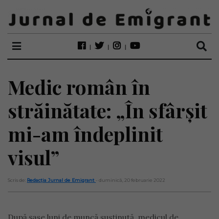
Medic român în
străinătate: „În sfârșit
mi-am îndeplinit
visul”
Scris de:
Redacția Jurnal de Emigrant
- duminică, 20 februarie 2022
După șase luni de muncă susținută, medicul de