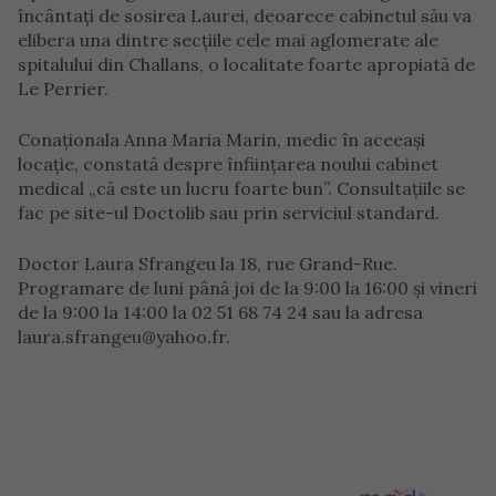
încântați de sosirea Laurei, deoarece cabinetul său va
elibera una dintre secțiile cele mai aglomerate ale
spitalului din Challans, o localitate foarte apropiată de
Le Perrier.
Conaționala Anna Maria Marin, medic în aceeași
locație, constată despre înființarea noului cabinet
medical „că este un lucru foarte bun”. Consultațiile se
fac pe site-ul Doctolib sau prin serviciul standard.
Doctor Laura Sfrangeu la 18, rue Grand-Rue.
Programare de luni până joi de la 9:00 la 16:00 și vineri
de la 9:00 la 14:00 la 02 51 68 74 24 sau la adresa
laura.sfrangeu@yahoo.fr.