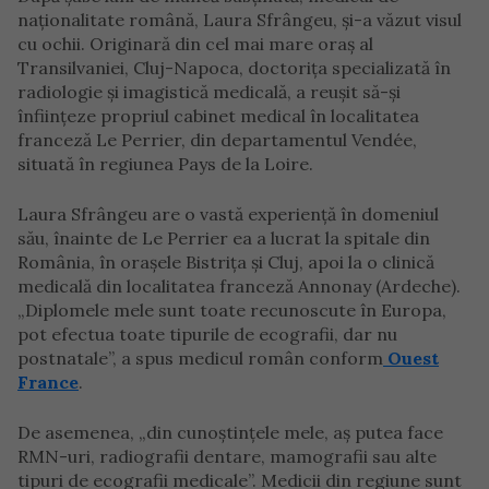
naționalitate română, Laura Sfrângeu, și-a văzut visul
cu ochii. Originară din cel mai mare oraș al
Transilvaniei, Cluj-Napoca, doctorița specializată în
radiologie și imagistică medicală, a reușit să-și
înființeze propriul cabinet medical în localitatea
franceză Le Perrier, din departamentul Vendée,
situată în regiunea Pays de la Loire.
Laura Sfrângeu are o vastă experiență în domeniul
său, înainte de Le Perrier ea a lucrat la spitale din
România, în orașele Bistrița și Cluj, apoi la o clinică
medicală din localitatea franceză Annonay (Ardeche).
„Diplomele mele sunt toate recunoscute în Europa,
pot efectua toate tipurile de ecografii, dar nu
postnatale”, a spus medicul român conform
Ouest
France
.
De asemenea, „din cunoștințele mele, aș putea face
RMN-uri, radiografii dentare, mamografii sau alte
tipuri de ecografii medicale”. Medicii din regiune sunt