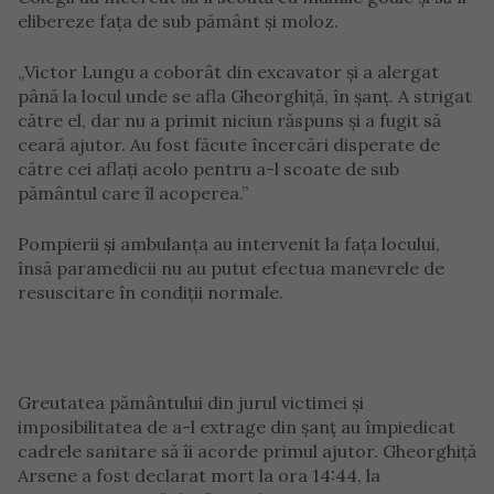
elibereze fața de sub pământ și moloz.
„Victor Lungu a coborât din excavator și a alergat
până la locul unde se afla Gheorghiță, în șanț. A strigat
către el, dar nu a primit niciun răspuns și a fugit să
ceară ajutor. Au fost făcute încercări disperate de
către cei aflați acolo pentru a-l scoate de sub
pământul care îl acoperea.”
Pompierii și ambulanța au intervenit la fața locului,
însă paramedicii nu au putut efectua manevrele de
resuscitare în condiții normale.
Greutatea pământului din jurul victimei și
imposibilitatea de a-l extrage din șanț au împiedicat
cadrele sanitare să îi acorde primul ajutor. Gheorghiță
Arsene a fost declarat mort la ora 14:44, la