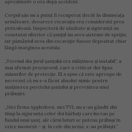
aproximativ o oră după accident.
Corpul său nu a putut fi recuperat decât în dimineața
următoare, deoarece excavația era considerată prea
periculoasă. Inspectorii de sănătate și siguranță au
constatat ulterior că șanțul nu avea sisteme de sprijin,
iar pământul scos din excavație fusese depozitat chiar
lângă marginea acestuia.
„Terenul din jurul șanțului era mlăștinos și instabil”, a
mai afirmat procurorul, care a criticat dur lipsa
măsurilor de protecție. El a spus că este aproape de
necrezut că nu s-a făcut absolut nimic pentru
susținerea peretelui șanțului și prevenirea unei
prăbușiri.
„Nici firma Appledorn, nici TVL nu s-au gândit din
timp la siguranța celor doi bărbați care lucrau pe
fundul unui șanț, ale cărui laturi se puteau prăbuși în
orice moment – și, în cele din urmă, s-au prăbușit.”