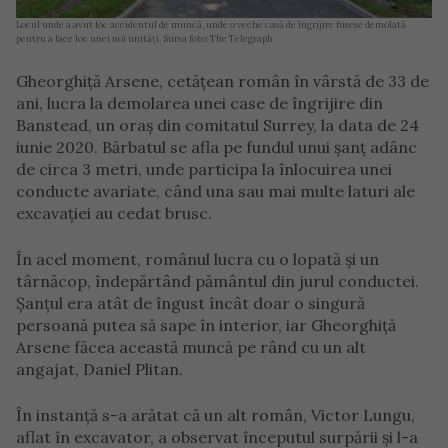
Locul unde a avut loc accidentul de muncă, unde o veche casă de îngrijire fusese demolată
pentru a face loc unei noi unități. Sursa foto: The Telegraph
Gheorghiță Arsene, cetățean român în vârstă de 33 de
ani, lucra la demolarea unei case de îngrijire din
Banstead, un oraș din comitatul Surrey, la data de 24
iunie 2020. Bărbatul se afla pe fundul unui șanț adânc
de circa 3 metri, unde participa la înlocuirea unei
conducte avariate, când una sau mai multe laturi ale
excavației au cedat brusc.
În acel moment, românul lucra cu o lopată și un
târnăcop, îndepărtând pământul din jurul conductei.
Șanțul era atât de îngust încât doar o singură
persoană putea să sape în interior, iar Gheorghiță
Arsene făcea această muncă pe rând cu un alt
angajat, Daniel Plitan.
În instanță s-a arătat că un alt român, Victor Lungu,
aflat în excavator, a observat începutul surpării și l-a