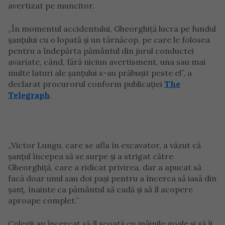
avertizat pe muncitor.
„În momentul accidentului, Gheorghiță lucra pe fundul
șanțului cu o lopată și un târnăcop, pe care le folosea
pentru a îndepărta pământul din jurul conductei
avariate, când, fără niciun avertisment, una sau mai
multe laturi ale șanțului s-au prăbușit peste el”, a
declarat procurorul conform publicației
The
Telegraph
.
„Victor Lungu, care se afla în excavator, a văzut că
șanțul începea să se surpe și a strigat către
Gheorghiță, care a ridicat privirea, dar a apucat să
facă doar unul sau doi pași pentru a încerca să iasă din
șanț, înainte ca pământul să cadă și să îl acopere
aproape complet.”
Colegii au încercat să îl scoată cu mâinile goale și să îi