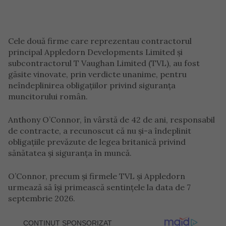
Cele două firme care reprezentau contractorul
principal Appledorn Developments Limited și
subcontractorul T Vaughan Limited (TVL), au fost
găsite vinovate, prin verdicte unanime, pentru
neîndeplinirea obligațiilor privind siguranța
muncitorului român.
Anthony O’Connor, în vârstă de 42 de ani, responsabil
de contracte, a recunoscut că nu și-a îndeplinit
obligațiile prevăzute de legea britanică privind
sănătatea și siguranța în muncă.
O’Connor, precum și firmele TVL și Appledorn
urmează să își primească sentințele la data de 7
septembrie 2026.