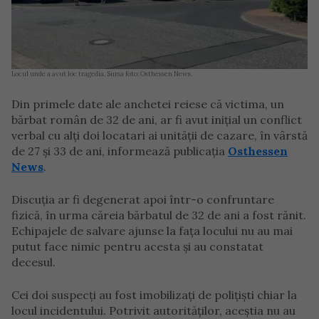
Locul unde a avut loc tragedia. Sursa foto: Osthessen News.
Din primele date ale anchetei reiese că victima, un
bărbat român de 32 de ani, ar fi avut inițial un conflict
verbal cu alți doi locatari ai unității de cazare, în vârstă
de 27 și 33 de ani, informează publicația
Osthessen
News
.
Discuția ar fi degenerat apoi într-o confruntare
fizică, în urma căreia bărbatul de 32 de ani a fost rănit.
Echipajele de salvare ajunse la fața locului nu au mai
putut face nimic pentru acesta și au constatat
decesul.
Cei doi suspecți au fost imobilizați de polițiști chiar la
locul incidentului. Potrivit autorităților, aceștia nu au