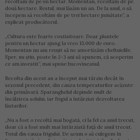
recoltam de pe un hectar. Momentan, recoltăm de pe
două hectare. Restul, mai lăsăm un an. De la anul, o să
începem să recoltăm de pe trei hectare jumătate”, a
explicat producătorul.
„Cultura este foarte costisitoare. Doar plantele
pentru un hectar ajung la vreo 15.000 de euro.
Momentan nu am reușit să ne amortizăm cheltuielile.
Sper, nu știu, poate în 2-3 ani să spunem, că acoperim
ce am investit”, mai spune bucovineanul.
Recolta din acest an a început mai târziu decât în
sezonul precedent, din cauza temperaturilor scăzute
din primăvară. Sparanghelul depinde mult de
încălzirea solului, iar frigul a întârziat dezvoltarea
lăstarilor.
„Nu a fost o recoltă mai bogată, ci la fel ca anul trecut,
doar că a fost mult mai întârziată față de anul trecut.
Totul din cauza frigului. De acum o să culegem în