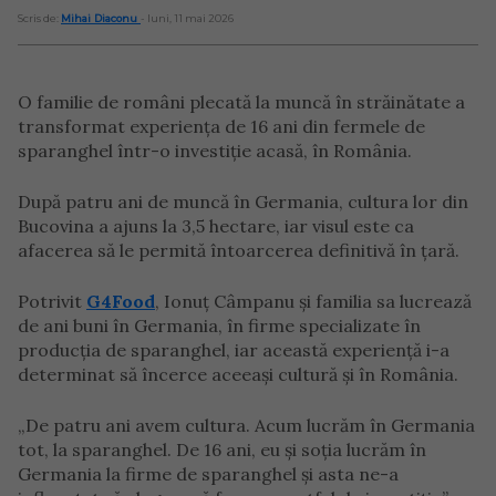
Scris de:
Mihai Diaconu
- luni, 11 mai 2026
O familie de români plecată la muncă în străinătate a
transformat experiența de 16 ani din fermele de
sparanghel într-o investiție acasă, în România.
După patru ani de muncă în Germania, cultura lor din
Bucovina a ajuns la 3,5 hectare, iar visul este ca
afacerea să le permită întoarcerea definitivă în țară.
Potrivit
G4Food
, Ionuț Câmpanu și familia sa lucrează
de ani buni în Germania, în firme specializate în
producția de sparanghel, iar această experiență i-a
determinat să încerce aceeași cultură și în România.
„De patru ani avem cultura. Acum lucrăm în Germania
tot, la sparanghel. De 16 ani, eu și soția lucrăm în
Germania la firme de sparanghel și asta ne-a