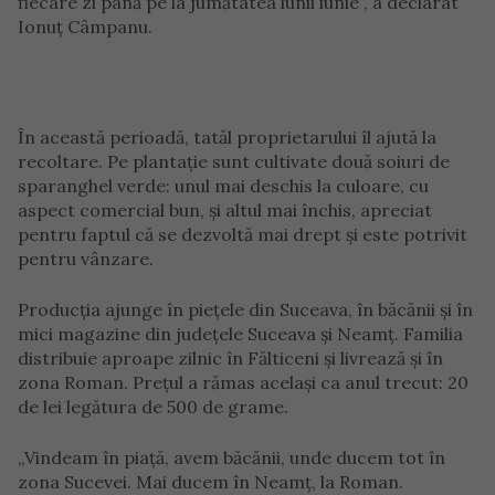
fiecare zi până pe la jumătatea lunii iunie”, a declarat
Ionuț Câmpanu.
În această perioadă, tatăl proprietarului îl ajută la
recoltare. Pe plantație sunt cultivate două soiuri de
sparanghel verde: unul mai deschis la culoare, cu
aspect comercial bun, și altul mai închis, apreciat
pentru faptul că se dezvoltă mai drept și este potrivit
pentru vânzare.
Producția ajunge în piețele din Suceava, în băcănii și în
mici magazine din județele Suceava și Neamț. Familia
distribuie aproape zilnic în Fălticeni și livrează și în
zona Roman. Prețul a rămas același ca anul trecut: 20
de lei legătura de 500 de grame.
„Vindeam în piață, avem băcănii, unde ducem tot în
zona Sucevei. Mai ducem în Neamț, la Roman.