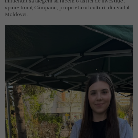
influențat să alegem să facem o astfel de investiție”,
spune Ionuț Câmpanu, proprietarul culturii din Vadul
Moldovei.