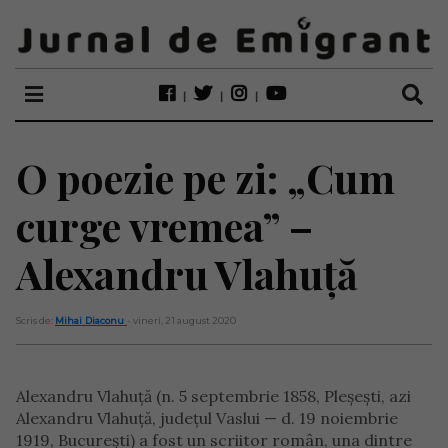
O poezie pe zi: „Cum
curge vremea” –
Alexandru Vlahuţă
Scris de:
Mihai Diaconu
- vineri, 21 august 2020
Alexandru Vlahuță (n. 5 septembrie 1858, Pleșești, azi
Alexandru Vlahuță, județul Vaslui — d. 19 noiembrie
1919, București) a fost un scriitor român, una dintre