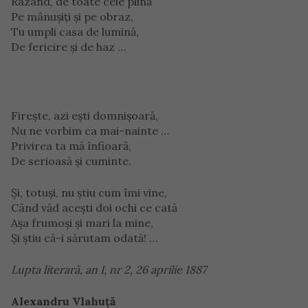
Râzând, de toate cele plină
Pe mânuşiţi şi pe obraz,
Tu umpli casa de lumină,
De fericire şi de haz …
Fireşte, azi eşti domnişoară,
Nu ne vorbim ca mai-nainte …
Privirea ta mă înfioară,
De serioasă şi cuminte.
Şi, totuşi, nu ştiu cum îmi vine,
Când văd aceşti doi ochi ce cată
Aşa frumoşi şi mari la mine,
Şi ştiu că-i sărutam odată! …
Lupta literară, an I, nr 2, 26 aprilie 1887
Alexandru Vlahuţă