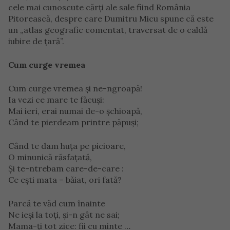
cele mai cunoscute cărți ale sale fiind România
Pitorească, despre care Dumitru Micu spune că este
un „atlas geografic comentat, traversat de o caldă
iubire de țară”.
Cum curge vremea
Cum curge vremea şi ne-ngroapă!
Ia vezi ce mare te făcuşi:
Mai ieri, erai numai de-o şchioapă,
Când te pierdeam printre păpuşi;
Când te dam huţa pe picioare,
O minunică răsfaţată,
Şi te-ntrebam care-de-care :
Ce eşti mata – băiat, ori fată?
Parcă te văd cum înainte
Ne ieşi la toţi, şi-n gât ne sai;
Mama-ţi tot zice: fii cu minte …