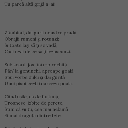
Tu parcă altă grijă n-ai!
Zâmbind, dai gurii noastre pradă
Obrajii rumeni şi rotunzi;
Şi toate laşi să ţi se vadă,
Căci n-ai de ce să ţi le-ascunzi.
Sub scară, jos, într-o rochiţă
Pân’ la genunchi, aproape goală,
Spui vorbe dulci şi dai guriţă
Unui pisoi ce-ţi toarce-n poală.
Când uşile, ca de furtună,
Trosnesc, izbite de perete,
Ştim că vii tu, cea mai nebună
Şi mai draguţă dintre fete.