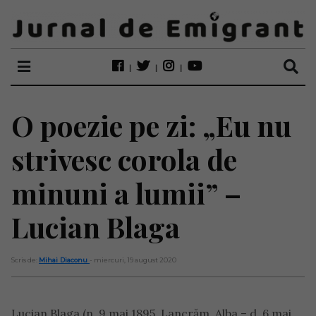
O poezie pe zi: „Eu nu
strivesc corola de
minuni a lumii” –
Lucian Blaga
Scris de:
Mihai Diaconu
- miercuri, 19 august 2020
Lucian Blaga (n. 9 mai 1895, Lancrăm, Alba – d. 6 mai