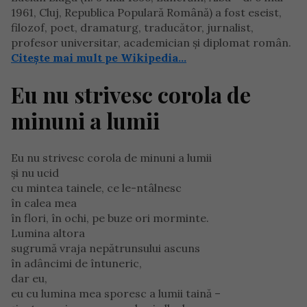
1961, Cluj, Republica Populară Română) a fost eseist,
filozof, poet, dramaturg, traducător, jurnalist,
profesor universitar, academician și diplomat român.
Citește mai mult pe Wikipedia…
Eu nu strivesc corola de
minuni a lumii
Eu nu strivesc corola de minuni a lumii
şi nu ucid
cu mintea tainele, ce le-ntâlnesc
în calea mea
în flori, în ochi, pe buze ori morminte.
Lumina altora
sugrumă vraja nepătrunsului ascuns
în adâncimi de întuneric,
dar eu,
eu cu lumina mea sporesc a lumii taină –