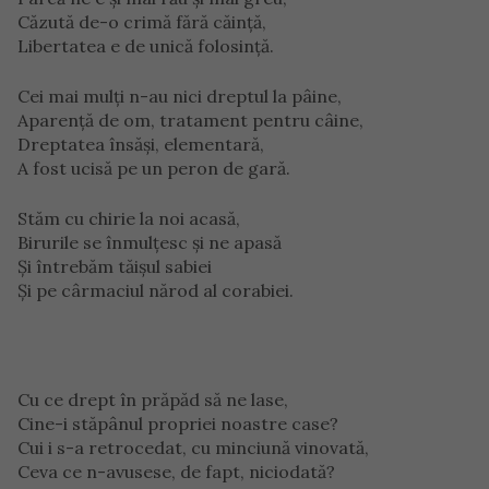
Căzută de-o crimă fără căinţă,
Libertatea e de unică folosinţă.
Cei mai mulţi n-au nici dreptul la pâine,
Aparenţă de om, tratament pentru câine,
Dreptatea însăşi, elementară,
A fost ucisă pe un peron de gară.
Stăm cu chirie la noi acasă,
Birurile se înmulţesc şi ne apasă
Şi întrebăm tăişul sabiei
Şi pe cârmaciul nărod al corabiei.
Cu ce drept în prăpăd să ne lase,
Cine-i stăpânul propriei noastre case?
Cui i s-a retrocedat, cu minciună vinovată,
Ceva ce n-avusese, de fapt, niciodată?