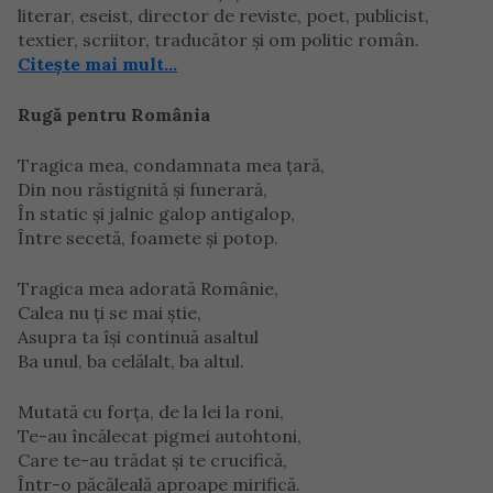
literar, eseist, director de reviste, poet, publicist,
textier, scriitor, traducător și om politic român.
Citește mai mult…
Rugă pentru România
Tragica mea, condamnata mea ţară,
Din nou răstignită şi funerară,
În static şi jalnic galop antigalop,
Între secetă, foamete şi potop.
Tragica mea adorată Românie,
Calea nu ţi se mai ştie,
Asupra ta îşi continuă asaltul
Ba unul, ba celălalt, ba altul.
Mutată cu forţa, de la lei la roni,
Te-au încălecat pigmei autohtoni,
Care te-au trădat şi te crucifică,
Într-o păcăleală aproape mirifică.