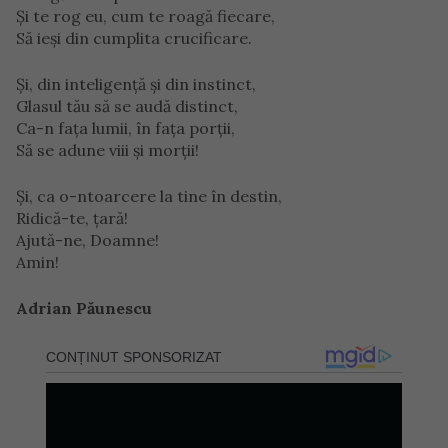
Şi te rog eu, cum te roagă fiecare,
Să ieşi din cumplita crucificare.
Şi, din inteligenţă şi din instinct,
Glasul tău să se audă distinct,
Ca-n faţa lumii, în faţa porţii,
Să se adune viii şi morţii!
Şi, ca o-ntoarcere la tine în destin,
Ridică-te, ţară!
Ajută-ne, Doamne!
Amin!
Adrian Păunescu