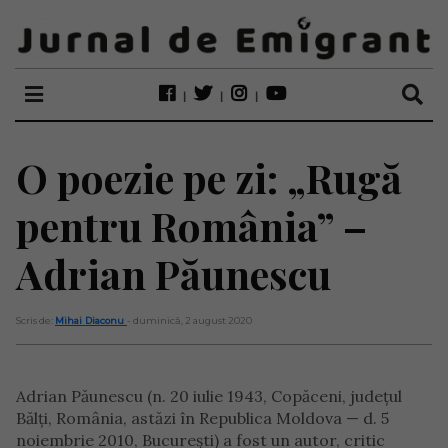
O poezie pe zi: „Rugă
pentru România” –
Adrian Păunescu
Scris de:
Mihai Diaconu
- duminică, 2 august 2020
Adrian Păunescu (n. 20 iulie 1943, Copăceni, județul
Bălți, România, astăzi în Republica Moldova — d. 5
noiembrie 2010, București) a fost un autor, critic