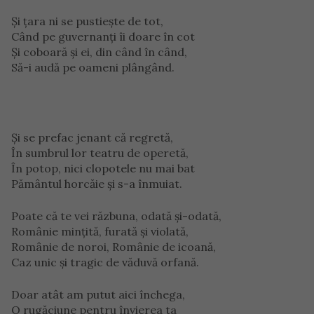
Şi ţara ni se pustieşte de tot,
Când pe guvernanţi îi doare în cot
Şi coboară şi ei, din când în când,
Să-i audă pe oameni plângând.
Şi se prefac jenant că regretă,
În sumbrul lor teatru de operetă,
În potop, nici clopotele nu mai bat
Pământul horcăie şi s-a înmuiat.
Poate că te vei răzbuna, odată şi-odată,
Românie minţită, furată şi violată,
Românie de noroi, Românie de icoană,
Caz unic şi tragic de văduvă orfană.
Doar atât am putut aici închega,
O rugăciune pentru învierea ta