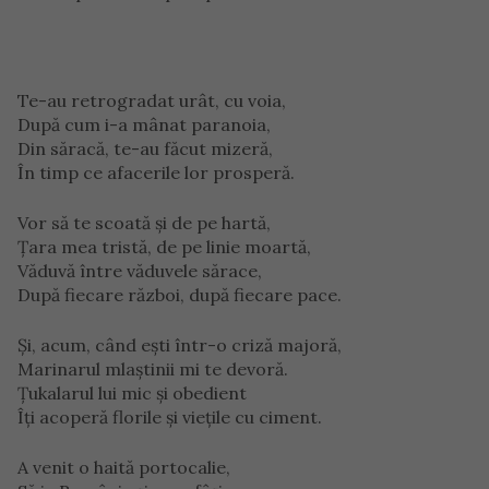
Te-au retrogradat urât, cu voia,
După cum i-a mânat paranoia,
Din săracă, te-au făcut mizeră,
În timp ce afacerile lor prosperă.
Vor să te scoată şi de pe hartă,
Ţara mea tristă, de pe linie moartă,
Văduvă între văduvele sărace,
După fiecare război, după fiecare pace.
Şi, acum, când eşti într-o criză majoră,
Marinarul mlaştinii mi te devoră.
Ţukalarul lui mic şi obedient
Îţi acoperă florile şi vieţile cu ciment.
A venit o haită portocalie,