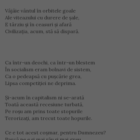
Vâjâie vântul în orbitele goale
Ale viteazului cu durere de şale,
E târziu şi în ceasuri şi afară
Civilizaţia, acum, stă să dispară.
Ca într-un deochi, ca într-un blestem
În socialism eram bolnavi de sistem,
Ca o pedeapsă cu puşcărie grea,
Lipsa competiţiei ne deprima.
Şi-acum în capitalism ni se-arată
Toată această recesiune turbată,
Pe roşu am prins toate stopurile
Terorizaţi, am trecut toate hopurile.
Ce e tot acest coşmar, pentru Dumnezeu?
Parcă ne e şi mai rău şi mai greu,