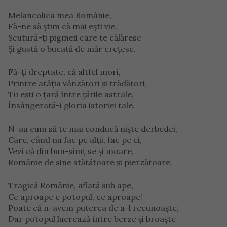
Melancolica mea Românie,
Fă-ne să ştim că mai eşti vie,
Scutură-ţi pigmeii care te călăresc
Şi gustă o bucată de măr creţesc.
Fă-ţi dreptate, că altfel mori,
Printre atâţia vânzători şi trădători,
Tu eşti o ţară între ţările astrale,
Însângerată-i gloria istoriei tale.
N-au cum să te mai conducă nişte derbedei,
Care, când nu fac pe alţii, fac pe ei,
Vezi că din bun-simţ se şi moare,
Românie de sine stătătoare şi pierzătoare.
Tragică Românie, aflată sub ape,
Ce aproape e potopul, ce aproape!
Poate că n-avem puterea de a-l recunoaşte,
Dar potopul lucrează între berze şi broaşte