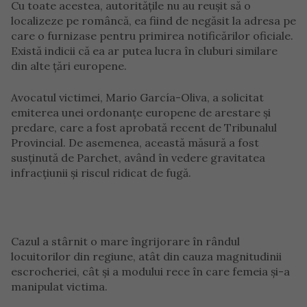
Cu toate acestea, autoritățile nu au reușit să o
localizeze pe româncă, ea fiind de negăsit la adresa pe
care o furnizase pentru primirea notificărilor oficiale.
Există indicii că ea ar putea lucra în cluburi similare
din alte țări europene.
Avocatul victimei, Mario García-Oliva, a solicitat
emiterea unei ordonanțe europene de arestare și
predare, care a fost aprobată recent de Tribunalul
Provincial. De asemenea, această măsură a fost
susținută de Parchet, având în vedere gravitatea
infracțiunii și riscul ridicat de fugă.
Cazul a stârnit o mare îngrijorare în rândul
locuitorilor din regiune, atât din cauza magnitudinii
escrocheriei, cât și a modului rece în care femeia și-a
manipulat victima.