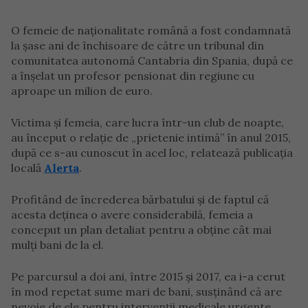
O femeie de naționalitate română a fost condamnată
la șase ani de închisoare de către un tribunal din
comunitatea autonomă Cantabria din Spania, după ce
a înșelat un profesor pensionat din regiune cu
aproape un milion de euro.
Victima și femeia, care lucra într-un club de noapte,
au început o relație de „prietenie intimă” în anul 2015,
după ce s-au cunoscut în acel loc, relatează publicația
locală
Alerta
.
Profitând de încrederea bărbatului și de faptul că
acesta deținea o avere considerabilă, femeia a
conceput un plan detaliat pentru a obține cât mai
mulți bani de la el.
Pe parcursul a doi ani, între 2015 și 2017, ea i-a cerut
în mod repetat sume mari de bani, susținând că are
nevoie de ele pentru intervenții medicale urgente,