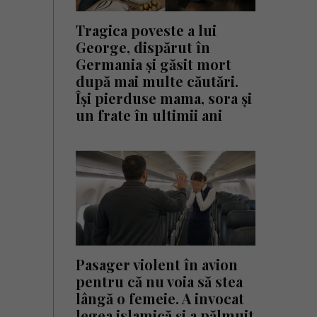
Tragica poveste a lui
George, dispărut în
Germania și găsit mort
după mai multe căutări.
Își pierduse mama, sora și
un frate în ultimii ani
Pasager violent în avion
pentru că nu voia să stea
lângă o femeie. A invocat
legea islamică și a pălmuit