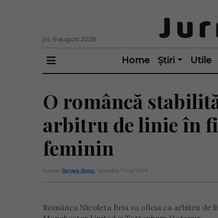
joi, 6 august 2026
Home
Știri
Utile
O româncă stabilită
arbitru de linie în f
feminin
Scris de:
Daniela Stoica
- sâmbătă, 11 mai 2024
Românca Nicoleta Bria va oficia ca arbitru de lin