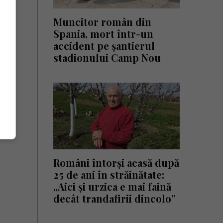
Muncitor român din
Spania, mort într-un
accident pe șantierul
stadionului Camp Nou
Români întorși acasă după
25 de ani în străinătate:
„Aici și urzica e mai faină
decât trandafirii dincolo”