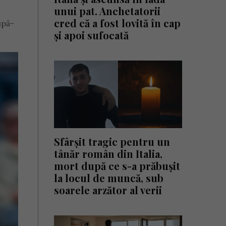
unui pat. Anchetatorii
cred că a fost lovită în cap
upă-
și apoi sufocată
Sfârșit tragic pentru un
tânăr român din Italia,
mort după ce s-a prăbușit
la locul de muncă, sub
soarele arzător al verii