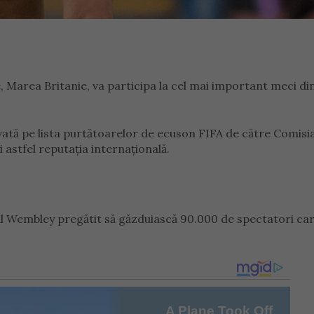
, Marea Britanie, va participa la cel mai important meci di
vată pe lista purtătoarelor de ecuson FIFA de către Comisi
 astfel reputația internațională.
nul Wembley pregătit să găzduiască 90.000 de spectatori ca
.