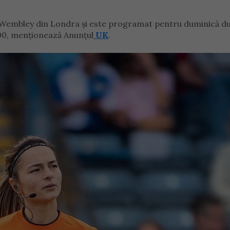
n Wembley din Londra și este programat pentru duminică d
:00, menționează Anunțul
UK
.