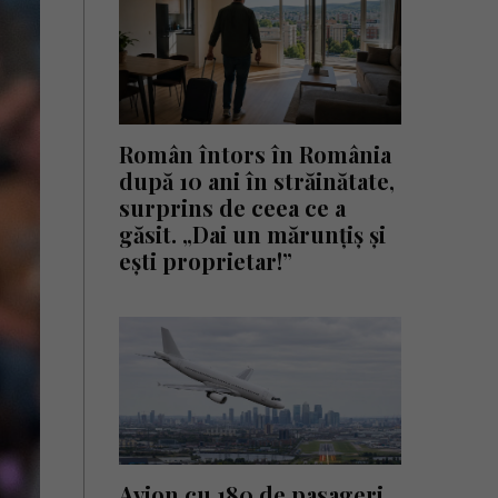
Român întors în România
după 10 ani în străinătate,
surprins de ceea ce a
găsit. „Dai un mărunțiș și
ești proprietar!”
Avion cu 180 de pasageri