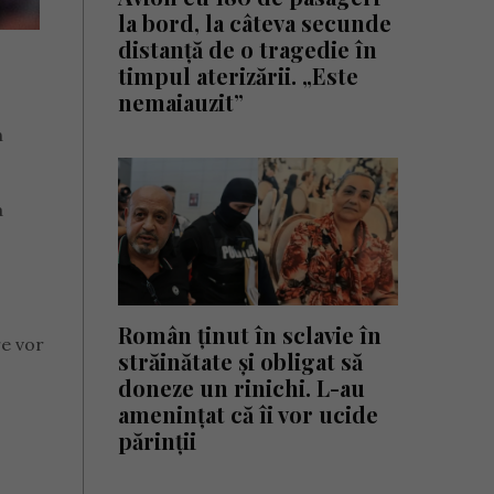
la bord, la câteva secunde
distanță de o tragedie în
timpul aterizării. „Este
nemaiauzit”
n
a
Român ținut în sclavie în
re vor
străinătate și obligat să
doneze un rinichi. L-au
amenințat că îi vor ucide
părinții