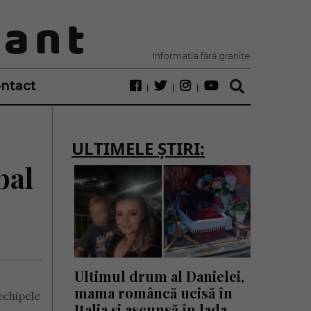
Informația fără granițe
ntact
ULTIMELE ȘTIRI:
bal
Ultimul drum al Danielei,
mama româncă ucisă în
echipele
Italia și ascunsă în lada