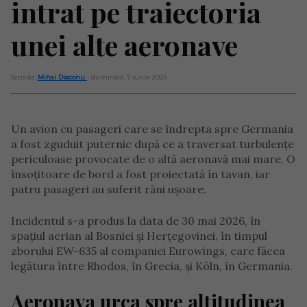
intrat pe traiectoria
unei alte aeronave
Scris de:
Mihai Diaconu
- duminică, 7 iunie 2026
Un avion cu pasageri care se îndrepta spre Germania
a fost zguduit puternic după ce a traversat turbulențe
periculoase provocate de o altă aeronavă mai mare. O
însoțitoare de bord a fost proiectată în tavan, iar
patru pasageri au suferit răni ușoare.
Incidentul s-a produs la data de 30 mai 2026, în
spațiul aerian al Bosniei și Herțegovinei, în timpul
zborului EW-635 al companiei Eurowings, care făcea
legătura între Rhodos, în Grecia, și Köln, în Germania.
Aeronava urca spre altitudinea