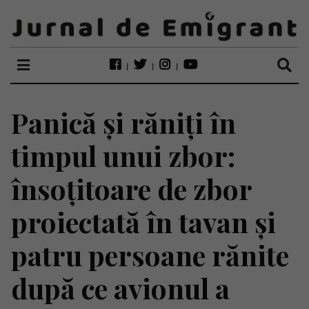
Panică și răniți în
timpul unui zbor:
însoțitoare de zbor
proiectată în tavan și
patru persoane rănite
după ce avionul a