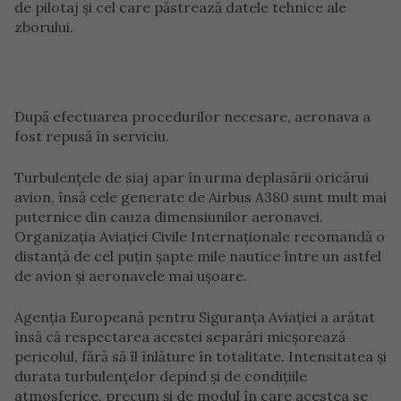
de pilotaj și cel care păstrează datele tehnice ale
zborului.
După efectuarea procedurilor necesare, aeronava a
fost repusă în serviciu.
Turbulențele de siaj apar în urma deplasării oricărui
avion, însă cele generate de Airbus A380 sunt mult mai
puternice din cauza dimensiunilor aeronavei.
Organizația Aviației Civile Internaționale recomandă o
distanță de cel puțin șapte mile nautice între un astfel
de avion și aeronavele mai ușoare.
Agenția Europeană pentru Siguranța Aviației a arătat
însă că respectarea acestei separări micșorează
pericolul, fără să îl înlăture în totalitate. Intensitatea și
durata turbulențelor depind și de condițiile
atmosferice, precum și de modul în care acestea se