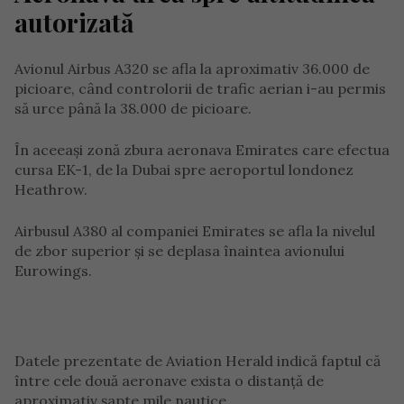
autorizată
Avionul Airbus A320 se afla la aproximativ 36.000 de
picioare, când controlorii de trafic aerian i-au permis
să urce până la 38.000 de picioare.
În aceeași zonă zbura aeronava Emirates care efectua
cursa EK-1, de la Dubai spre aeroportul londonez
Heathrow.
Airbusul A380 al companiei Emirates se afla la nivelul
de zbor superior și se deplasa înaintea avionului
Eurowings.
Datele prezentate de Aviation Herald indică faptul că
între cele două aeronave exista o distanță de
aproximativ șapte mile nautice.