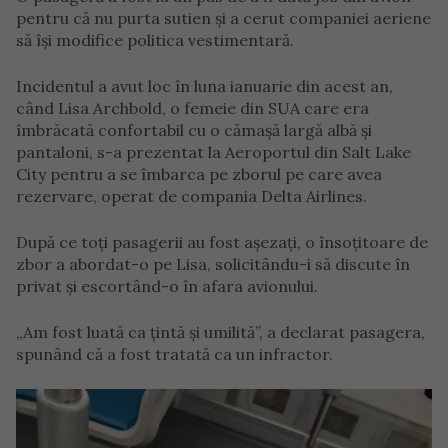
pentru că nu purta sutien și a cerut companiei aeriene
să își modifice politica vestimentară.
Incidentul a avut loc în luna ianuarie din acest an,
când Lisa Archbold, o femeie din SUA care era
îmbrăcată confortabil cu o cămașă largă albă și
pantaloni, s-a prezentat la Aeroportul din Salt Lake
City pentru a se îmbarca pe zborul pe care avea
rezervare, operat de compania Delta Airlines.
După ce toți pasagerii au fost așezați, o însoțitoare de
zbor a abordat-o pe Lisa, solicitându-i să discute în
privat și escortând-o în afara avionului.
„Am fost luată ca țintă și umilită”, a declarat pasagera,
spunând că a fost tratată ca un infractor.