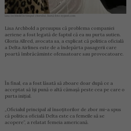
Lisa Archbold în timpul zborului. Sursă foto: nypost.com
Lisa Archbold a presupus că problema companiei
aeriene a fost legată de faptul că ea nu purta sutien.
Gloria Allred, avocata sa, a explicat că politica oficială
a Delta Airlines este de a îndepărta pasagerii care
poartă îmbrăcăminte ofensatoare sau provocatoare.
În final, ea a fost lăsată să zboare doar după ce a
acceptat să își pună o altă cămașă peste cea pe care o
purta inițial.
„Oficialul principal al însoțitorilor de zbor mi-a spus
că politica oficială Delta este ca femeile să se
acopere”, a relatat femeia americană.