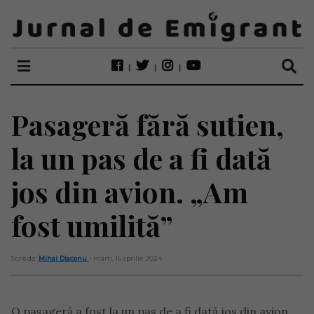
Pasageră fără sutien,
la un pas de a fi dată
jos din avion. „Am
fost umilită”
Scris de:
Mihai Diaconu
- marți, 16 aprilie 2024
O pasageră a fost la un pas de a fi dată jos din avion