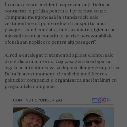
În urma acestui incident, reprezentanții Delta au
contactat-o pe Lisa pentru a-i prezenta scuze.
Compania menționează în standardele sale
vestimentare că poate refuza transportul unui
pasager „când conduita, îmbrăcămintea, igiena sau
mirosul acestuia constituie un risc nerezonabil de
ofensă sau neplăcere pentru alți pasageri”.
Allred a catalogat tratamentul aplicat clientei sale
drept discriminatoriu. Deși pasagera și echipa sa
legală nu intenționează să depună plângere împotriva
Delta în acest moment, ele solicită modificarea
politicilor companiei și organizarea unei întâlniri cu
președintele companiei.