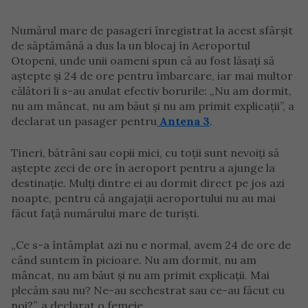
Numărul mare de pasageri înregistrat la acest sfârșit
de săptămână a dus la un blocaj în Aeroportul
Otopeni, unde unii oameni spun că au fost lăsați să
aștepte și 24 de ore pentru îmbarcare, iar mai multor
călători li s-au anulat efectiv borurile: „Nu am dormit,
nu am mâncat, nu am băut și nu am primit explicații”, a
declarat un pasager pentru
Antena 3
.
Tineri, bătrâni sau copii mici, cu toții sunt nevoiți să
aștepte zeci de ore în aeroport pentru a ajunge la
destinație. Mulți dintre ei au dormit direct pe jos azi
noapte, pentru că angajații aeroportului nu au mai
făcut față numărului mare de turiști.
„Ce s-a întâmplat azi nu e normal, avem 24 de ore de
când suntem în picioare. Nu am dormit, nu am
mâncat, nu am băut și nu am primit explicații. Mai
plecăm sau nu? Ne-au sechestrat sau ce-au făcut cu
noi?”, a declarat o femeie.