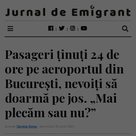
Pasageri ținuți 24 de
ore pe aeroportul din
București, nevoiți să
doarmă pe jos. „Mai
plecăm sau nu?”
Scris de:
Daniela Stoica
- duminică, 19 iunie 2022