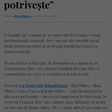
potrivește”
Scris de:
Mihai Diaconu
- miercuri, 6 mai 2026
O familie de români și-a construit în Franța o viață
profesională comună, într-un sat din mediul rural,
unde patru membri ai aceleiași familii lucrează ca
fizioterapeuți.
Proiectul lor a început în România și a ajuns să se
transforme într-un cabinet familial deschis într-o
comunitate pe care o consideră acum acasă.
Potrivit
La Nouvelle République
, Vlad Ghioc, Alina
Ghioc, Oana Pascu și Radu Ghioc – toți făcând parte
din aceeași familie – lucrează împreună la Martizay, în
centrul Franței, într-un cabinet nou, înființat în urmă
cu doi ani de Radu Ghioc. El i-a adus alături pe soția sa,