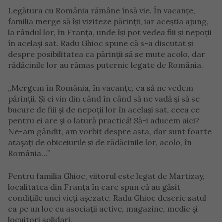
Legătura cu România rămâne însă vie. În vacanțe,
familia merge să își viziteze părinții, iar aceștia ajung,
la rândul lor, în Franța, unde își pot vedea fiii și nepoții
în același sat. Radu Ghioc spune că s-a discutat și
despre posibilitatea ca părinții să se mute acolo, dar
rădăcinile lor au rămas puternic legate de România.
„Mergem în România, în vacanțe, ca să ne vedem
părinții. Și ei vin din când în când să ne vadă și să se
bucure de fiii și de nepoții lor în același sat, ceea ce
pentru ei are și o latură practică! Să-i aducem aici?
Ne-am gândit, am vorbit despre asta, dar sunt foarte
atașați de obiceiurile și de rădăcinile lor, acolo, în
România…”
Pentru familia Ghioc, viitorul este legat de Martizay,
localitatea din Franța în care spun că au găsit
condițiile unei vieți așezate. Radu Ghioc descrie satul
ca pe un loc cu asociații active, magazine, medic și
locuitori solidari.