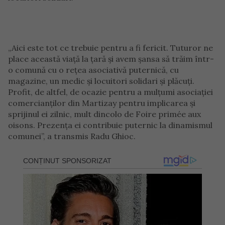
„Aici este tot ce trebuie pentru a fi fericit. Tuturor ne
place această viață la țară și avem șansa să trăim într-
o comună cu o rețea asociativă puternică, cu
magazine, un medic și locuitori solidari și plăcuți.
Profit, de altfel, de ocazie pentru a mulțumi asociației
comercianților din Martizay pentru implicarea și
sprijinul ei zilnic, mult dincolo de Foire primée aux
oisons. Prezența ei contribuie puternic la dinamismul
comunei”, a transmis Radu Ghioc.