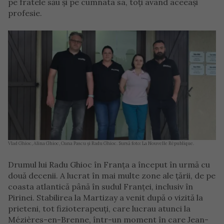
pe fratele său și pe cumnata sa, toți având aceeași
profesie.
Vlad Ghioc, Alina Ghioc, Oana Pascu și Radu Ghioc. Sursă foto: La Nouvelle République.
Drumul lui Radu Ghioc în Franța a început în urmă cu
două decenii. A lucrat în mai multe zone ale țării, de pe
coasta atlantică până în sudul Franței, inclusiv în
Pirinei. Stabilirea la Martizay a venit după o vizită la
prieteni, tot fizioterapeuți, care lucrau atunci la
Mézières-en-Brenne, într-un moment în care Jean-