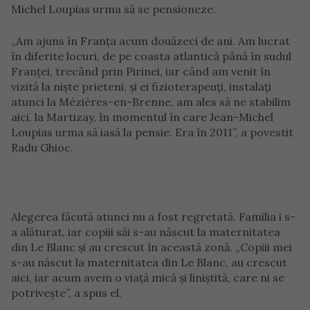
Michel Loupias urma să se pensioneze.
„Am ajuns în Franța acum douăzeci de ani. Am lucrat
în diferite locuri, de pe coasta atlantică până în sudul
Franței, trecând prin Pirinei, iar când am venit în
vizită la niște prieteni, și ei fizioterapeuți, instalați
atunci la Mézières-en-Brenne, am ales să ne stabilim
aici, la Martizay, în momentul în care Jean-Michel
Loupias urma să iasă la pensie. Era în 2011”, a povestit
Radu Ghioc.
Alegerea făcută atunci nu a fost regretată. Familia i s-
a alăturat, iar copiii săi s-au născut la maternitatea
din Le Blanc și au crescut în această zonă. „Copiii mei
s-au născut la maternitatea din Le Blanc, au crescut
aici, iar acum avem o viață mică și liniștită, care ni se
potrivește”, a spus el.